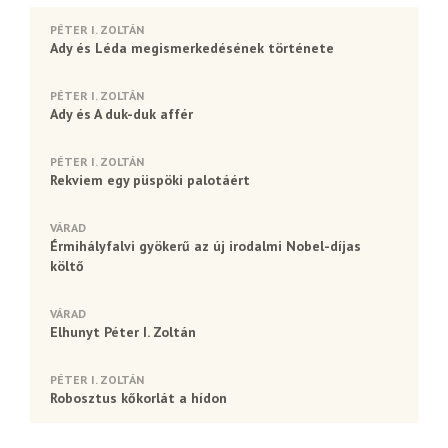
PÉTER I. ZOLTÁN
Ady és Léda megismerkedésének története
PÉTER I. ZOLTÁN
Ady és A duk-duk affér
PÉTER I. ZOLTÁN
Rekviem egy püspöki palotáért
VÁRAD
Érmihályfalvi gyökerű az új irodalmi Nobel-díjas
költő
VÁRAD
Elhunyt Péter I. Zoltán
PÉTER I. ZOLTÁN
Robosztus kőkorlát a hídon