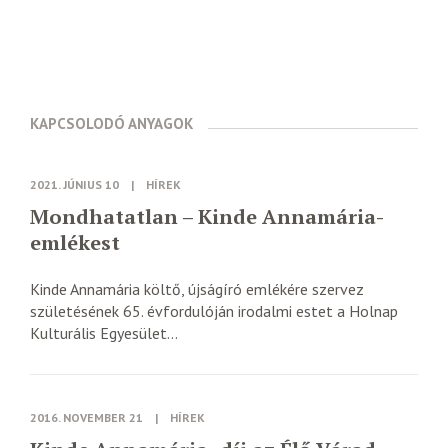
KAPCSOLODÓ ANYAGOK
2021. JÚNIUS 10
|
HÍREK
Mondhatatlan – Kinde Annamária-
emlékest
Kinde Annamária költő, újságíró emlékére szervez
születésének 65. évfordulóján irodalmi estet a Holnap
Kulturális Egyesület...
2016. NOVEMBER 21
|
HÍREK