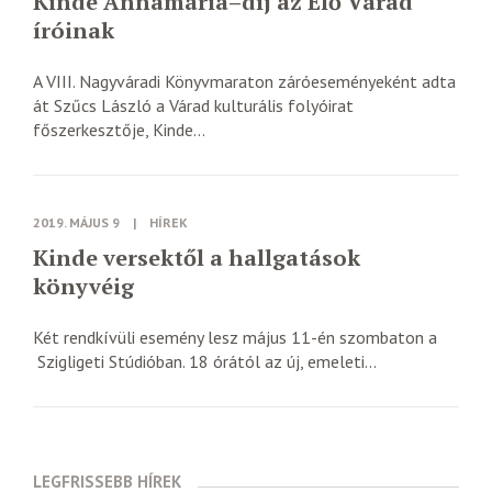
Kinde Annamária–díj az Élő Várad
íróinak
A VIII. Nagyváradi Könyvmaraton záróeseményeként adta
át Szűcs László a Várad kulturális folyóirat
főszerkesztője, Kinde...
2019. MÁJUS 9
|
HÍREK
Kinde versektől a hallgatások
könyvéig
Két rendkívüli esemény lesz május 11-én szombaton a
Szigligeti Stúdióban. 18 órától az új, emeleti...
LEGFRISSEBB HÍREK