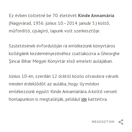
Ez évben töltetné be 70. életévét
Kinde Annamária
(Nagyvárad, 1956. június 10.–2014. január 5.) költő,
műfordító, újságíró, lapunk volt szerkesztője.
Születésének évfordulóján rá emlékezünk könyvtáros
kollégáink kezdeményezéséhez csatlakozva a Gheorghe
Șincai Bihar Megyei Könyvtár első emeleti aulájában.
Június 10-én, szerdán 12 órától közös olvasásra várunk
minden érdeklődőt az aulába, hogy ily módon
emlékezzünk együtt Kinde Annamáriára. A költő verseit
honlapunkon is megtalálják, például
ide
kattintva.
MEGOSZTOM