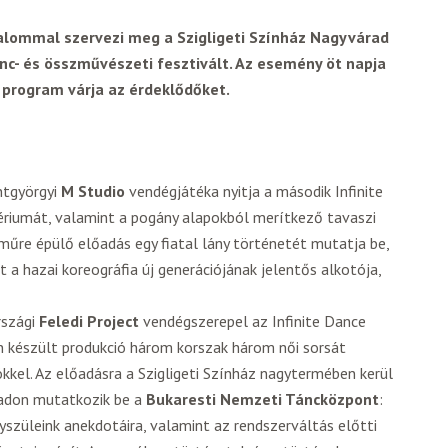
alommal szervezi meg a Szigligeti Színház Nagyvárad
nc- és összművészeti fesztivált. Az esemény öt napja
 program várja az érdeklődőket.
ntgyörgyi
M Studio
vendégjátéka nyitja a második Infinite
tériumát, valamint a pogány alapokból merítkező tavaszi
műre épülő előadás egy fiatal lány történetét mutatja be,
t a hazai koreográfia új generációjának jelentős alkotója,
szági
Feledi Project
vendégszerepel az Infinite Dance
n készült produkció három korszak három női sorsát
kel. Az előadásra a Szigligeti Színház nagytermében kerül
padon mutatkozik be a
Bukaresti Nemzeti Táncközpont
:
szüleink anekdotáira, valamint az rendszerváltás előtti