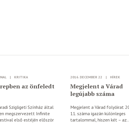
JNAL
|
KRITIKA
2016. DECEMBER 22
|
HÍREK
repben az önfeledt
Megjelent a Várad
legújabb száma
radi Szigligeti Színház által
Megjelent a Várad folyóirat 20
en megszervezett Infinite
11. száma igazán különleges
stival első estéjén először
tartalommal, hiszen két – az..