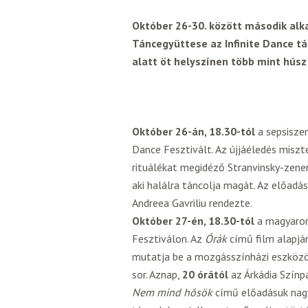
Október 26-30. között második alk
Táncegyüttese az Infinite Dance tá
alatt öt helyszínen több mint húsz
Október 26-án, 18.30-tól
a sepsisze
Dance Fesztivált. Az újjáéledés misz
rituálékat megidéző Stranvinsky-zene
aki halálra táncolja magát. Az előadás
Andreea Gavriliu rendezte.
Október 27-én, 18.30-tól
a magyaror
Fesztiválon. Az
Órák
című film alapjá
mutatja be a mozgásszínházi eszközök
sor. Aznap,
20 órától
az Árkádia Szín
Nem mind hősök
című előadásuk nagy