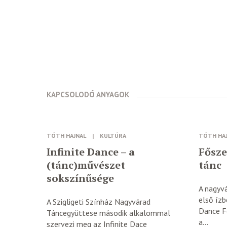
KAPCSOLODÓ ANYAGOK
TÓTH HAJNAL
|
KULTÚRA
TÓTH HA
Infinite Dance – a
Fősze
(tánc)művészet
tánc
sokszínűsége
A nagyvá
első ízb
A Szigligeti Színház Nagyvárad
Dance Fe
Táncegyüttese második alkalommal
a...
szervezi meg az Infinite Dace