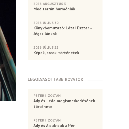
2026. AUGUSZTUS 3
Mediterrán harmóniák
2026. JÚLIUS 30
Könyvbemutató: Létai Eszter –
Jégszilánkok
2026. JÚLIUS 22
Képek, arcok, történetek
LEGOLVASOTTABB ROVATOK
PÉTER I. ZOLTÁN
Ady és Léda megismerkedésének
története
PÉTER I. ZOLTÁN
Ady és A duk-duk affér