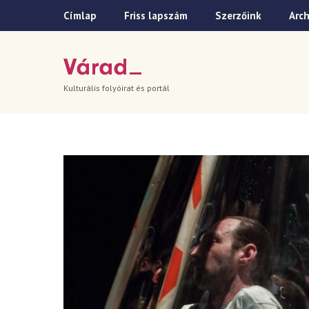
Címlap
Friss lapszám
Szerzőink
Arc
Kulturális folyóirat és portál