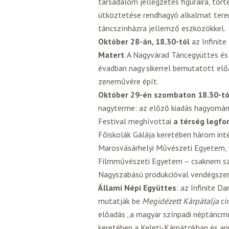
társadalom jellegzetes figuráira, tör
ütköztetése rendhagyó alkalmat teremt
táncszínházra jellemző eszközökkel.
Október 28-án, 18.30-tól
az Infinite
Matert
. A Nagyvárad Táncegyüttes és
évadban nagy sikerrel bemutatott elő
zeneművére épít.
Október 29-én szombaton 18.30-tó
nagyterme: az előző kiadás hagyomán
Festival meghívottai
a térség legfo
Főiskolák Gálája keretében három in
Marosvásárhelyi Művészeti Egyetem, va
Filmművészeti Egyetem – csaknem szá
Nagyszabású produkcióval vendégszer
Állami Népi Együttes
: az Infinite D
mutatják be
Megidézett Kárpátalja
cí
előadás „a magyar színpadi néptáncm
keretében a Keleti-Kárpátokban és an