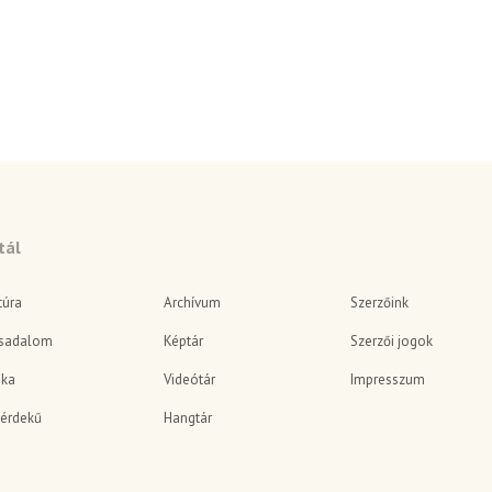
tál
túra
Archívum
Szerzőink
sadalom
Képtár
Szerzői jogok
ika
Videótár
Impresszum
érdekű
Hangtár