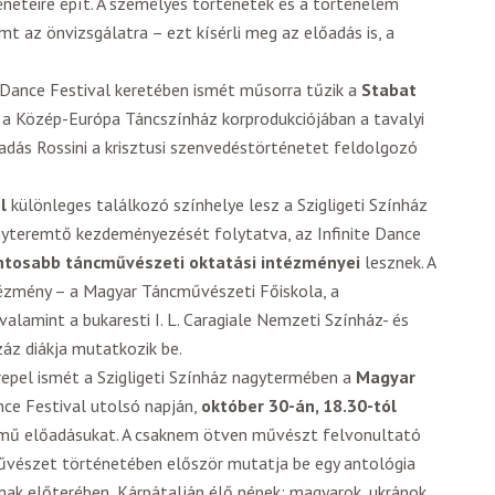
téneteire épít. A személyes történetek és a történelem
 az önvizsgálatra – ezt kísérli meg az előadás is, a
 Dance Festival keretében ismét műsorra tűzik a
Stabat
 a Közép-Európa Táncszínház korprodukciójában a tavalyi
adás Rossini a krisztusi szenvedéstörténetet feldolgozó
l
különleges találkozó színhelye lesz a Szigligeti Színház
yteremtő kezdeményezését folytatva, az Infinite Dance
ntosabb táncművészeti oktatási intézményei
lesznek. A
tézmény – a Magyar Táncművészeti Főiskola, a
lamint a bukaresti I. L. Caragiale Nemzeti Színház- és
z diákja mutatkozik be.
epel ismét a Szigligeti Színház nagytermében a
Magyar
ance Festival utolsó napján,
október 30-án, 18.30-tól
mű előadásukat. A csaknem ötven művészt felvonultató
űvészet történetében először mutatja be egy antológia
nak előterében, Kárpátalján élő népek: magyarok, ukránok,