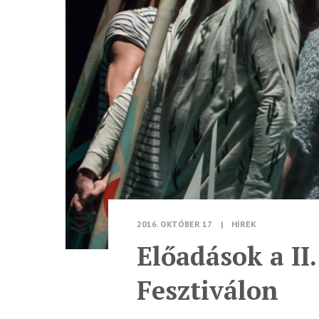
2016. OKTÓBER 17
|
HÍREK
Előadások a II.
Fesztiválon