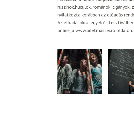
ruszinok,huculok, románok, cigányok, z
nyilatkozta korábban az előadás rend
Az előadásokra jegyek és fesztiválbé
online, a www.biletmaster.ro oldalon.