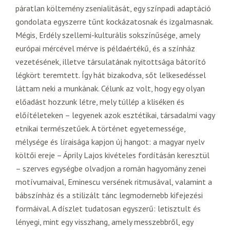
páratlan költemény zsenialitását, egy színpadi adaptáció
gondolata egyszerre tűnt kockázatosnak és izgalmasnak.
Mégis, Erdély szellemi-kulturális sokszínűsége, amely
európai mércével mérve is példaértékű, és a színház
vezetésének, illetve társulatának nyitottsága bátorító
légkört teremtett. Így hát bizakodva, sőt lelkesedéssel
láttam neki a munkának. Célunk az volt, hogy egy olyan
előadást hozzunk létre, mely túllép a kliséken és
előítéleteken – legyenek azok esztétikai, társadalmi vagy
etnikai természetűek. A történet egyetemessége,
mélysége és líraisága kapjon új hangot: a magyar nyelv
költői ereje – Áprily Lajos kivételes fordításán keresztül
– szerves egységbe olvadjon a román hagyomány zenei
motívumaival, Eminescu versének ritmusával, valamint a
bábszínház és a stilizált tánc legmodernebb kifejezési
formáival. A díszlet tudatosan egyszerű: letisztult és
lényegi, mint egy visszhang, amely messzebbről, egy