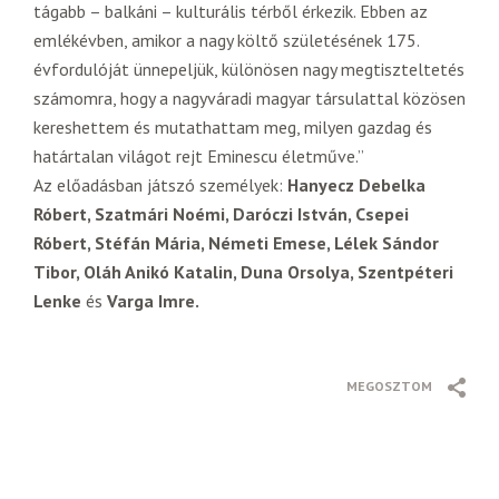
tágabb – balkáni – kulturális térből érkezik. Ebben az
emlékévben, amikor a nagy költő születésének 175.
évfordulóját ünnepeljük, különösen nagy megtiszteltetés
számomra, hogy a nagyváradi magyar társulattal közösen
kereshettem és mutathattam meg, milyen gazdag és
határtalan világot rejt Eminescu életműve.”
Az előadásban játszó személyek:
Hanyecz Debelka
Róbert, Szatmári Noémi, Daróczi István, Csepei
Róbert, Stéfán Mária, Németi Emese, Lélek Sándor
Tibor, Oláh Anikó Katalin, Duna Orsolya, Szentpéteri
Lenke
és
Varga Imre.
MEGOSZTOM