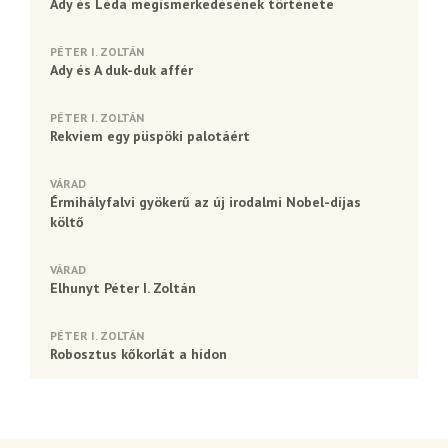
Ady és Léda megismerkedésének története
PÉTER I. ZOLTÁN
Ady és A duk-duk affér
PÉTER I. ZOLTÁN
Rekviem egy püspöki palotáért
VÁRAD
Érmihályfalvi gyökerű az új irodalmi Nobel-díjas
költő
VÁRAD
Elhunyt Péter I. Zoltán
PÉTER I. ZOLTÁN
Robosztus kőkorlát a hídon