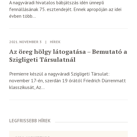
A nagyváradi hivatalos bábjátszás idén ünnepli
fennállásának 75. esztendejét. Ennek apropóján az idei
évben több...
2021. NOVEMBER 3
|
HÍREK
Az öreg hölgy látogatása – Bemutató a
Szigligeti Társulatnál
Premierre készül a nagyváradi Szigligeti Társulat:
november 17-én, szerdán 19 órától Friedrich Dürrenmatt
klasszikusát, Az...
LEGFRISSEBB HÍREK