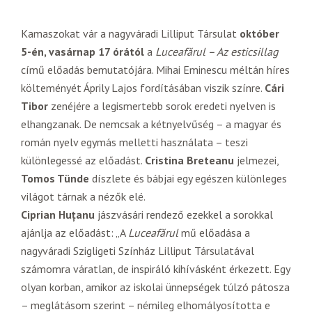
Kamaszokat vár a nagyváradi Lilliput Társulat
október
5-én, vasárnap 17 órától
a
Luceafărul – Az esticsillag
című előadás bemutatójára. Mihai Eminescu méltán híres
költeményét Áprily Lajos fordításában viszik színre.
Cári
Tibor
zenéjére a legismertebb sorok eredeti nyelven is
elhangzanak. De nemcsak a kétnyelvűség – a magyar és
román nyelv egymás melletti használata – teszi
különlegessé az előadást.
Cristina Breteanu
jelmezei,
Tomos Tünde
díszlete és bábjai egy egészen különleges
világot tárnak a nézők elé.
Ciprian Huțanu
jászvásári rendező ezekkel a sorokkal
ajánlja az előadást: „A
Luceafărul
mű előadása a
nagyváradi Szigligeti Színház Lilliput Társulatával
számomra váratlan, de inspiráló kihívásként érkezett. Egy
olyan korban, amikor az iskolai ünnepségek túlzó pátosza
– meglátásom szerint – némileg elhomályosította e