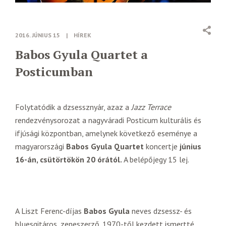
2016. JÚNIUS 15
|
HÍREK
Babos Gyula Quartet a
Posticumban
Folytatódik a dzsessznyár, azaz a
Jazz Terrace
rendezvénysorozat a nagyváradi Posticum kulturális és
ifjúsági központban, amelynek következő eseménye a
magyarországi
Babos Gyula Quartet
koncertje
június
16-án, csütörtökön 20 órától.
A belépőjegy 15 lej.
A Liszt Ferenc-díjas
Babos Gyula
neves dzsessz- és
bluesgitáros, zeneszerző. 1970-től kezdett ismertté