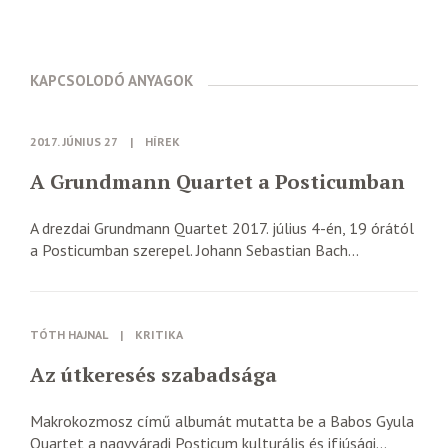
KAPCSOLODÓ ANYAGOK
2017. JÚNIUS 27
|
HÍREK
A Grundmann Quartet a Posticumban
A drezdai Grundmann Quartet 2017. július 4-én, 19 órától
a Posticumban szerepel. Johann Sebastian Bach...
TÓTH HAJNAL
|
KRITIKA
Az útkeresés szabadsága
Makrokozmosz című albumát mutatta be a Babos Gyula
Quartet a nagyváradi Posticum kulturális és ifjúsági...