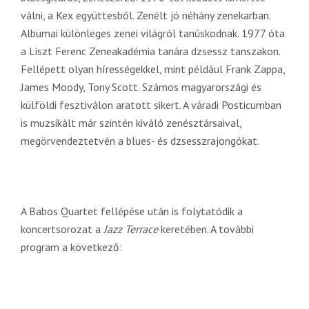
válni, a Kex együttesből. Zenélt jó néhány zenekarban.
Albumai különleges zenei világról tanúskodnak. 1977 óta
a Liszt Ferenc Zeneakadémia tanára dzsessz tanszakon.
Fellépett olyan hírességekkel, mint például Frank Zappa,
James Moody, Tony Scott. Számos magyarországi és
külföldi fesztiválon aratott sikert. A váradi Posticumban
is muzsikált már szintén kiváló zenésztársaival,
megörvendeztetvén a blues- és dzsesszrajongókat.
A Babos Quartet fellépése után is folytatódik a
koncertsorozat a
Jazz Terrace
keretében. A további
program a következő: