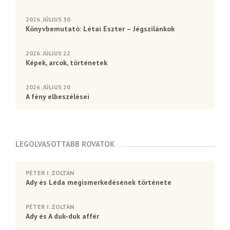
2026. JÚLIUS 30
Könyvbemutató: Létai Eszter – Jégszilánkok
2026. JÚLIUS 22
Képek, arcok, történetek
2026. JÚLIUS 20
A fény elbeszélései
LEGOLVASOTTABB ROVATOK
PÉTER I. ZOLTÁN
Ady és Léda megismerkedésének története
PÉTER I. ZOLTÁN
Ady és A duk-duk affér