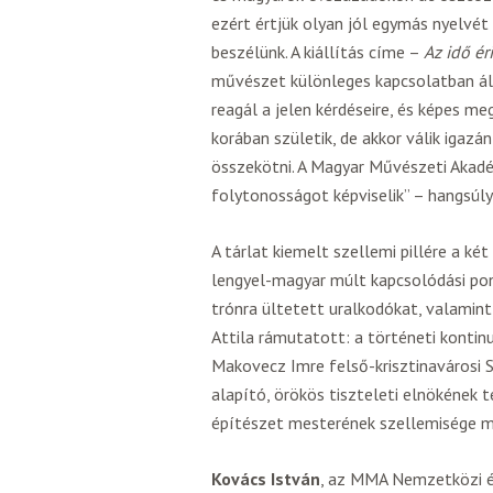
ezért értjük olyan jól egymás nyelvé
beszélünk. A kiállítás címe –
Az idő ér
művészet különleges kapcsolatban áll 
reagál a jelen kérdéseire, és képes me
korában születik, de akkor válik igazá
összekötni. A Magyar Művészeti Akad
folytonosságot képviselik” – hangsúly
A tárlat kiemelt szellemi pillére a k
lengyel-magyar múlt kapcsolódási pon
trónra ültetett uralkodókat, valamint 
Attila rámutatott: a történeti kontinu
Makovecz Imre felső-krisztinavárosi
alapító, örökös tiszteleti elnökének 
építészet mesterének szellemisége 
Kovács István
, az MMA Nemzetközi é