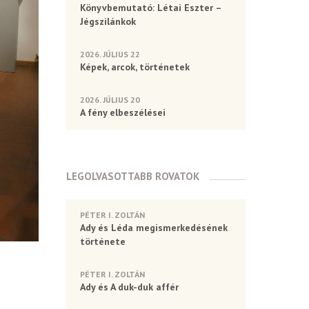
Könyvbemutató: Létai Eszter –
Jégszilánkok
2026. JÚLIUS 22
Képek, arcok, történetek
2026. JÚLIUS 20
A fény elbeszélései
LEGOLVASOTTABB ROVATOK
PÉTER I. ZOLTÁN
Ady és Léda megismerkedésének
története
PÉTER I. ZOLTÁN
Ady és A duk-duk affér