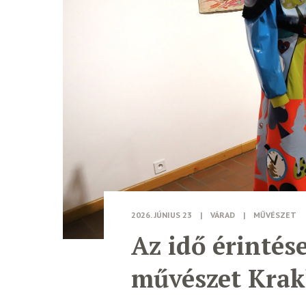
2026. JÚNIUS 23
|
VÁRAD
|
MŰVÉSZET
Az idő érintés
művészet Kra