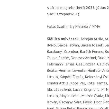
A tárlat megtekinthető
2026. július 
plac Szczepański 4.).
Fotó: Szathmáry Melinda / MMA
Kiállító művészek:
Adorján Attila, A
Ildikó, Bakos István, Baksai József, 
Barakonyi Zsombor, Baráth Ferenc, Bor
Csurka Eszter, Doncsev Antoni, Ducki K
Felsmann Tamás, Gaál József, Gálhidy P
Beáta, Herman Levente, Húnfalvi Andrá
László, Kárpáti Tamás, Kelecsényi Csil
Kondor Attila, Koós Pál, Kótai Tamás, 
Ida, Lévay Jenő, Lucza Zsigmond, M. 
László, Mayer Hella, Molnár Gyula, Mo
István, Osgyányi Sára, Palkó Tibor, Pat
Ernő, Simon Péter Bence, Simon Zsolt, 