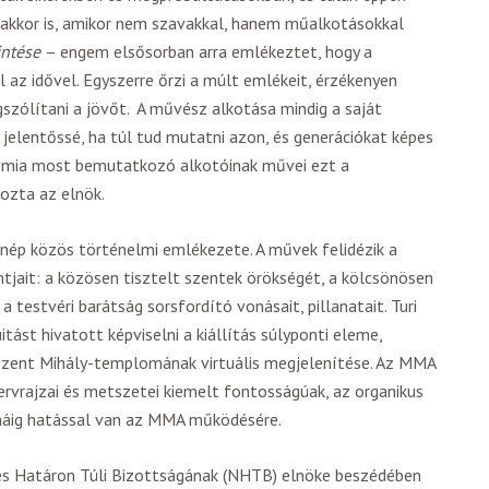
t akkor is, amikor nem szavakkal, hanem műalkotásokkal
intése
– engem elsősorban arra emlékeztet, hogy a
az idővel. Egyszerre őrzi a múlt emlékeit, érzékenyen
gszólítani a jövőt. A művész alkotása mindig a saját
n jelentőssé, ha túl tud mutatni azon, és generációkat képes
émia most bemutatkozó alkotóinak művei ezt a
ozta az elnök.
ét nép közös történelmi emlékezete. A művek felidézik a
tjait: a közösen tisztelt szentek örökségét, a kölcsönösen
a testvéri barátság sorsfordító vonásait, pillanatait. Turi
itást hivatott képviselni a kiállítás súlyponti eleme,
 Szent Mihály-templomának virtuális megjelenítése. Az MMA
tervrajzai és metszetei kiemelt fontosságúak, az organikus
máig hatással van az MMA működésére.
s Határon Túli Bizottságának (NHTB) elnöke beszédében