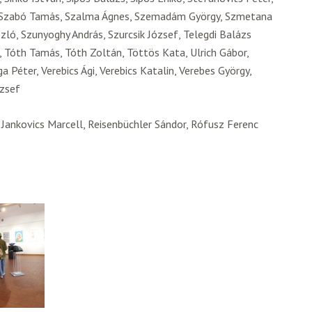
a, Szabó Tamás, Szalma Ágnes, Szemadám György, Szmetana
zló, Szunyoghy András, Szurcsik József, Telegdi Balázs
, Tóth Tamás, Tóth Zoltán, Töttös Kata, Ulrich Gábor,
 Péter, Verebics Ági, Verebics Katalin, Verebes György,
ózsef
Jankovics Marcell, Reisenbüchler Sándor, Rófusz Ferenc