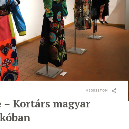
MEGOSZTOM
e – Kortárs magyar
kkóban