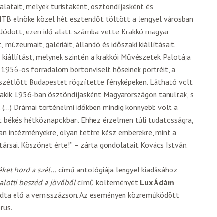
alatait, melyek turistaként, ösztöndíjasként és
HTB elnöke közel hét esztendőt töltött a lengyel városban
adódott, ezen idő alatt számba vette Krakkó magyar
úzeumait, galériáit, állandó és időszaki kiállításait.
iállítást, melynek szintén a krakkói Művészetek Palotája
 1956-os forradalom börtönviselt hőseinek portréit, a
a szétlőtt Budapestet rögzítette fényképeken. Látható volt
, akik 1956-ban ösztöndíjasként Magyarországon tanultak, s
 (…) Drámai történelmi időkben mindig könnyebb volt a
t békés hétköznapokban. Ehhez érzelmen túli tudatosságra,
an intézményekre, olyan tettre kész emberekre, mint a
rsai. Köszönet érte!” – zárta gondolatait Kovács István.
ket hord a szél…
című antológiája lengyel kiadásához
halotti beszéd a jövőből
című költeményét
Lux Ádám
dta elő a vernisszázson. Az eseményen közreműködött
rus.