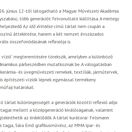
26. június 12-től látogatható a Magyar Művészeti Akadémia
szabású, több generációt felvonultató kiállítása. A mintegy
lhelyezkedő A
z idő érintése
című tárlat nem csupán a
okszínű áttekintése, hanem a két nemzet évszázados
ális összefonódásának reflexiója is.
r vízió” megteremtésére törekszik, amelyben a különböző
dinamikus párbeszédben mutatkoznak be. A válogatásban
, kerámia- és üvegművészeti remekek, textíliák, járműtervek,
s építészeti víziók lépnek egymással termékeny
műfaji határokat.
ó tárlat különlegességét a generációk közötti reflexió adja:
tagjai mellett a középgeneráció kiválóságainak, valamint
tekinthetik az érdeklődők. A tárlat kurátorai: Felsmann
tagja, Sára Ernő grafikusművész, az MMA Ipar- és