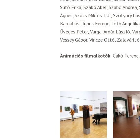
Sütő Erika, Szabó Ábel, Szabó Andre
Ágnes, Szőcs Miklós TUI, Szotyory Lás
Barnabás, Tepes Ferenc, Tóth Angelika
Üveges Péter, Varga-Amár László, Varga
Véssey Gábor, Vincze Ottó, Zalavári J
Animációs filmalkotók:
Cakó Ferenc, 