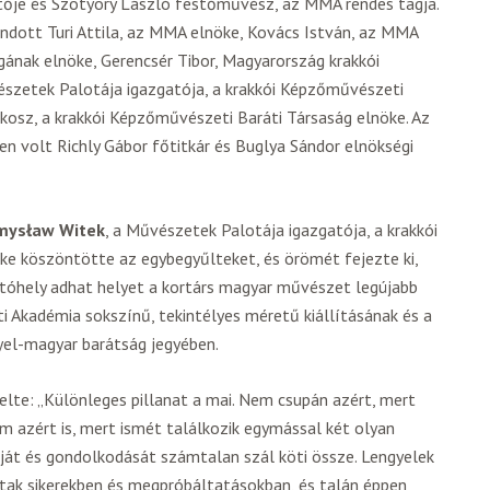
je és Szotyory László festőművész, az MMA rendes tagja.
ndott Turi Attila, az MMA elnöke, Kovács István, az MMA
ának elnöke, Gerencsér Tibor, Magyarország krakkói
szetek Palotája igazgatója, a krakkói Képzőművészeti
kosz, a krakkói Képzőművészeti Baráti Társaság elnöke. Az
n volt Richly Gábor főtitkár és Buglya Sándor elnökségi
mysław Witek
, a Művészetek Palotája igazgatója, a krakkói
e köszöntötte az egybegyűlteket, és örömét fejezte ki,
ítóhely adhat helyet a kortárs magyar művészet legújabb
 Akadémia sokszínű, tekintélyes méretű kiállításának és a
yel-magyar barátság jegyében.
te: „Különleges pillanat a mai. Nem csupán azért, mert
em azért is, mert ismét találkozik egymással két olyan
ját és gondolkodását számtalan szál köti össze. Lengyelek
ak sikerekben és megpróbáltatásokban, és talán éppen