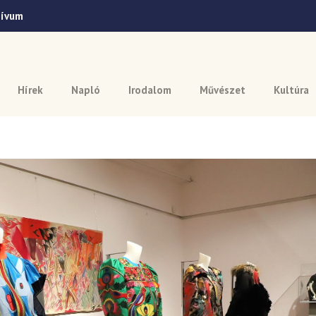
hívum
Hírek
Napló
Irodalom
Művészet
Kultúra