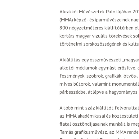
A krakkói Művészetek Palotájában 20
(MMA) képző- és iparművészeinek nagy
800 négyzetméteres kiállítótérben e
kortárs magyar vizuális törekvések s
történelmi sorsközösségének és kultur
A kiállítás egy összművészeti „magya
alkotói médiumok egymást erősítve, 
festmények, szobrok, grafikák, ötvös-
míves bútorok, valamint monumentáli
párbeszédbe, átlépve a hagyományos 
A több mint száz kiállítót felvonultat
az MMA akadémikusai és köztestületi 
fiatal ösztöndíjasainak munkáit is meg
Tamás grafikusművész, az MMA rendes 