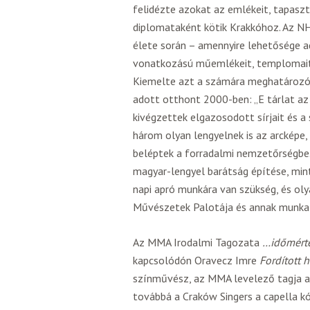
felidézte azokat az emlékeit, tapaszt
diplomataként kötik Krakkóhoz. Az N
élete során – amennyire lehetősége 
vonatkozású műemlékeit, templomait, m
Kiemelte azt a számára meghatározó k
adott otthont 2000-ben: „E tárlat az
kivégzettek elgazosodott sírjait és 
három olyan lengyelnek is az arcképe
beléptek a forradalmi nemzetőrségbe.
magyar-lengyel barátság építése, min
napi apró munkára van szükség, és oly
Művészetek Palotája és annak munkatá
Az MMA Irodalmi Tagozata
…időmérté
kapcsolódón Oravecz Imre
Fordított 
színművész, az MMA levelező tagja a
továbbá a Craków Singers a capella kó