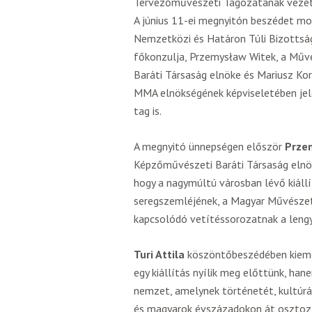
Tervezőművészeti Tagozatának vezető
A június 11-ei megnyitón beszédet mo
Nemzetközi és Határon Túli Bizottság
főkonzulja, Przemysław Witek, a Művé
Baráti Társaság elnöke és Mariusz Kor
MMA elnökségének képviseletében jele
tag is.
A megnyitó ünnepségen először
Prze
Képzőművészeti Baráti Társaság elnök
hogy a nagymúltú városban lévő kiáll
seregszemléjének, a Magyar Művészeti
kapcsolódó vetítéssorozatnak a leng
Turi Attila
köszöntőbeszédében kiemel
egy kiállítás nyílik meg előttünk, han
nemzet, amelynek történetét, kultúrá
és magyarok évszázadokon át osztozt