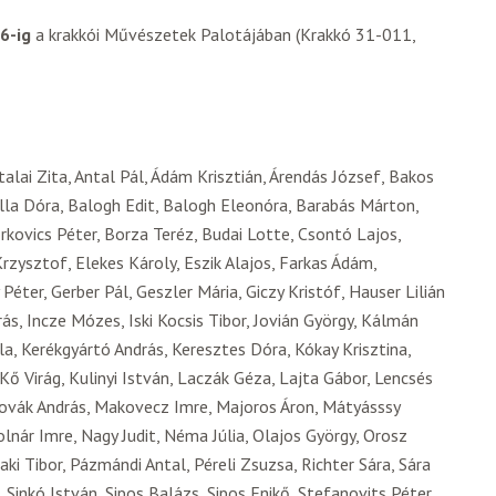
26-ig
a krakkói Művészetek Palotájában (Krakkó 31-011,
ttalai Zita, Antal Pál, Ádám Krisztián, Árendás József, Bakos
Balla Dóra, Balogh Edit, Balogh Eleonóra, Barabás Márton,
kovics Péter, Borza Teréz, Budai Lotte, Csontó Lajos,
rzysztof, Elekes Károly, Eszik Alajos, Farkas Ádám,
éter, Gerber Pál, Geszler Mária, Giczy Kristóf, Hauser Lilián
s, Incze Mózes, Iski Kocsis Tibor, Jovián György, Kálmán
la, Kerékgyártó András, Keresztes Dóra, Kókay Krisztina,
Kő Virág, Kulinyi István, Laczák Géza, Lajta Gábor, Lencsés
Novák András, Makovecz Imre, Majoros Áron, Mátyásssy
lnár Imre, Nagy Judit, Néma Júlia, Olajos György, Orosz
aki Tibor, Pázmándi Antal, Péreli Zsuzsa, Richter Sára, Sára
Sinkó István, Sipos Balázs, Sipos Enikő, Stefanovits Péter,