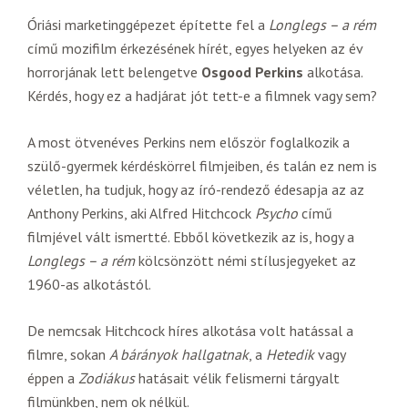
Óriási marketinggépezet építette fel a
Longlegs – a rém
című mozifilm érkezésének hírét, egyes helyeken az év
horrorjának lett belengetve
Osgood Perkins
alkotása.
Kérdés, hogy ez a hadjárat jót tett-e a filmnek vagy sem?
A most ötvenéves Perkins nem először foglalkozik a
szülő-gyermek kérdéskörrel filmjeiben, és talán ez nem is
véletlen, ha tudjuk, hogy az író-rendező édesapja az az
Anthony Perkins, aki Alfred Hitchcock
Psycho
című
filmjével vált ismertté. Ebből következik az is, hogy a
Longlegs – a rém
kölcsönzött némi stílusjegyeket az
1960-as alkotástól.
De nemcsak Hitchcock híres alkotása volt hatással a
filmre, sokan
A bárányok hallgatnak
, a
Hetedik
vagy
éppen a
Zodiákus
hatásait vélik felismerni tárgyalt
filmünkben, nem ok nélkül.