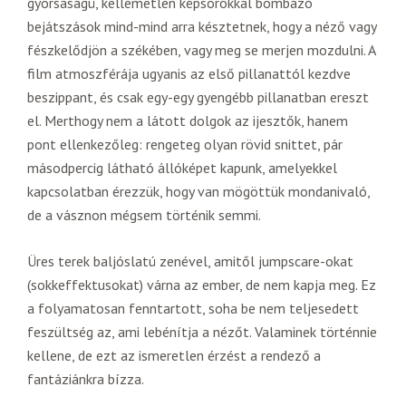
gyorsaságú, kellemetlen képsorokkal bombázó
bejátszások mind-mind arra késztetnek, hogy a néző vagy
fészkelődjön a székében, vagy meg se merjen mozdulni. A
film atmoszférája ugyanis az első pillanattól kezdve
beszippant, és csak egy-egy gyengébb pillanatban ereszt
el. Merthogy nem a látott dolgok az ijesztők, hanem
pont ellenkezőleg: rengeteg olyan rövid snittet, pár
másodpercig látható állóképet kapunk, amelyekkel
kapcsolatban érezzük, hogy van mögöttük mondanivaló,
de a vásznon mégsem történik semmi.
Üres terek baljóslatú zenével, amitől jumpscare-okat
(sokkeffektusokat) várna az ember, de nem kapja meg. Ez
a folyamatosan fenntartott, soha be nem teljesedett
feszültség az, ami lebénítja a nézőt. Valaminek történnie
kellene, de ezt az ismeretlen érzést a rendező a
fantáziánkra bízza.