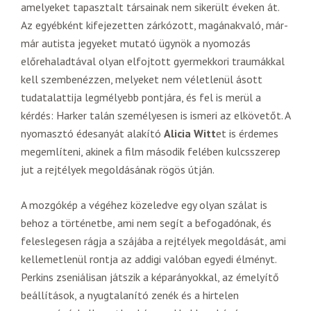
amelyeket tapasztalt társainak nem sikerült éveken át.
Az egyébként kifejezetten zárkózott, magánakvaló, már-
már autista jegyeket mutató ügynök a nyomozás
előrehaladtával olyan elfojtott gyermekkori traumákkal
kell szembenézzen, melyeket nem véletlenül ásott
tudatalattija legmélyebb pontjára, és fel is merül a
kérdés: Harker talán személyesen is ismeri az elkövetőt. A
nyomasztó édesanyát alakító
Alicia Witt
et is érdemes
megemlíteni, akinek a film második felében kulcsszerep
jut a rejtélyek megoldásának rögös útján.
A mozgókép a végéhez közeledve egy olyan szálat is
behoz a történetbe, ami nem segít a befogadónak, és
feleslegesen rágja a szájába a rejtélyek megoldását, ami
kellemetlenül rontja az addigi valóban egyedi élményt.
Perkins zseniálisan játszik a képarányokkal, az émelyítő
beállítások, a nyugtalanító zenék és a hirtelen