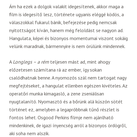
Ám ha ezek a dolgok valakit idegesítenek, akkor maga a
film is idegesítő lesz, története ugyanis eléggé ködös, a
válaszokkal fukarul bánik, befejezése pedig nemcsak
nyitottságot kíván, hanem még feloldást se nagyon ad.
Hangulata, képei és bizonyos momentumai viszont sokáig
velünk maradnak, bármennyire is nem örülünk mindennek.
A
Longlegs – a rém
teljesen mást ad, mint ahogy
előzetesen számítana rá az ember, így sokan
csalódhatnak benne. A nyomozós szál nem tartogat nagy
megfejtéseket, a hangulat ellenben egészen kivételes. Az
operatőri munka kimagasló, a zene zseniálisan
nyugtalanító. Nyomasztó és a bőrünk alá kúszón sötét
történet ez, amelyben a legapróbbnak tűnő részlet is
fontos lehet. Osgood Perkins filmje nem ajánlható
mindenkinek, de igazi ínyencség arról a bizonyos ördögről,
aki soha nem alszik.