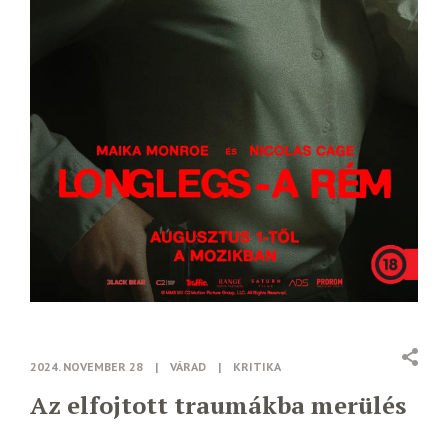
2024. NOVEMBER 28
|
VÁRAD
|
KRITIKA
Az elfojtott traumákba merülés