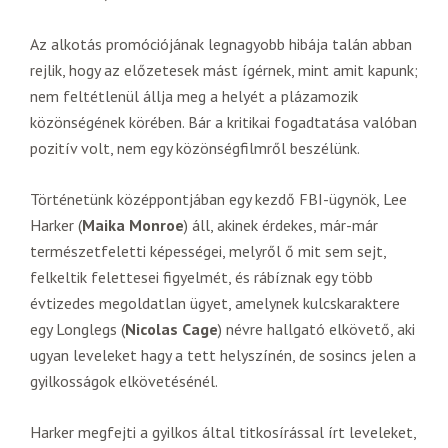
Az alkotás promóciójának legnagyobb hibája talán abban
rejlik, hogy az előzetesek mást ígérnek, mint amit kapunk;
nem feltétlenül állja meg a helyét a plázamozik
közönségének körében. Bár a kritikai fogadtatása valóban
pozitív volt, nem egy közönségfilmről beszélünk.
Történetünk középpontjában egy kezdő FBI-ügynök, Lee
Harker (
Maika Monroe
) áll, akinek érdekes, már-már
természetfeletti képességei, melyről ő mit sem sejt,
felkeltik felettesei figyelmét, és rábíznak egy több
évtizedes megoldatlan ügyet, amelynek kulcskaraktere
egy Longlegs (
Nicolas Cage
) névre hallgató elkövető, aki
ugyan leveleket hagy a tett helyszínén, de sosincs jelen a
gyilkosságok elkövetésénél.
Harker megfejti a gyilkos által titkosírással írt leveleket,