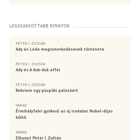
LEGOLVASOTTABB ROVATOK
PÉTER I. ZOLTÁN
Ady és Léda megismerkedésének története
PÉTER I. ZOLTÁN
Ady és A duk-duk affér
PÉTER I. ZOLTÁN
Rekviem egy püspöki palotáért
VÁRAD
Érmihályfalvi gyökerű az új irodalmi Nobel-díjas
költő
VÁRAD
Elhunyt Péter I. Zoltán