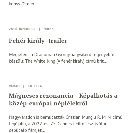
könyv (Green...
2016. JÚNIUS 11
|
HÍREK
Fehér király -trailer
Megjelent a Dragomán György nagysikerű regényéből
készült The White King (A fehér király) című brit...
VÁRAD
|
KRITIKA
Mágneses rezonancia – Képalkotás a
közép-európai néplélekről
Nagyváradon is bemutatták Cristian Mungiu R. M. N. című
legújabb, a 2022-es, 75. Cannes‑i Filmfesztiválon
debütáló filmjét....