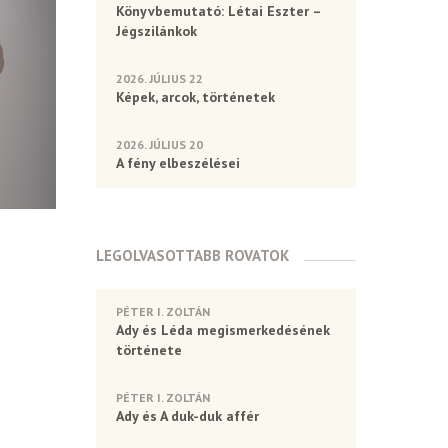
Könyvbemutató: Létai Eszter –
Jégszilánkok
2026. JÚLIUS 22
Képek, arcok, történetek
2026. JÚLIUS 20
A fény elbeszélései
LEGOLVASOTTABB ROVATOK
PÉTER I. ZOLTÁN
Ady és Léda megismerkedésének
története
PÉTER I. ZOLTÁN
Ady és A duk-duk affér