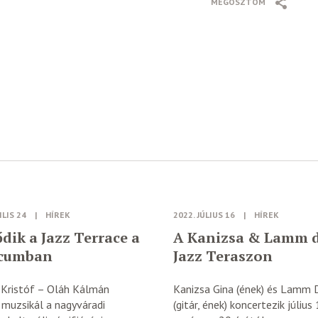
MEGOSZTOM
ILIS 24
|
HÍREK
2022. JÚLIUS 16
|
HÍREK
dik a Jazz Terrace a
A Kanizsa & Lamm 
icumban
Jazz Teraszon
 Kristóf – Oláh Kálmán
Kanizsa Gina (ének) és Lamm 
 muzsikál a nagyváradi
(gitár, ének) koncertezik július