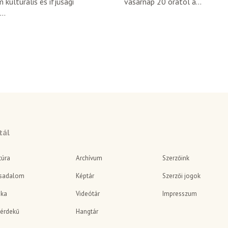
 kulturális és ifjúsági
vasárnap 20 órától a...
..
tál
túra
Archívum
Szerzőink
sadalom
Képtár
Szerzői jogok
ika
Videótár
Impresszum
érdekű
Hangtár