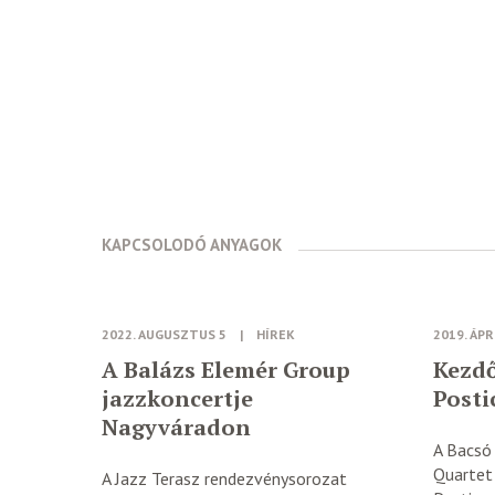
KAPCSOLODÓ ANYAGOK
2022. AUGUSZTUS 5
|
HÍREK
2019. ÁPR
A Balázs Elemér Group
Kezdő
jazzkoncertje
Post
Nagyváradon
A Bacsó
Quartet
A Jazz Terasz rendezvénysorozat