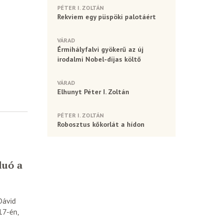
PÉTER I. ZOLTÁN
Rekviem egy püspöki palotáért
VÁRAD
Érmihályfalvi gyökerű az új
irodalmi Nobel-díjas költő
VÁRAD
Elhunyt Péter I. Zoltán
PÉTER I. ZOLTÁN
Robosztus kőkorlát a hídon
duó a
Dávid
 17-én,