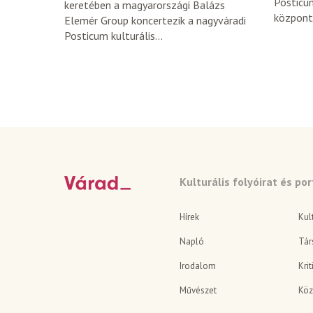
Posticum
keretében a magyarországi Balázs
központ.
Elemér Group koncertezik a nagyváradi
Posticum kulturális...
Kulturális folyóirat és por
Hírek
Kul
Napló
Tár
Irodalom
Krit
Művészet
Köz