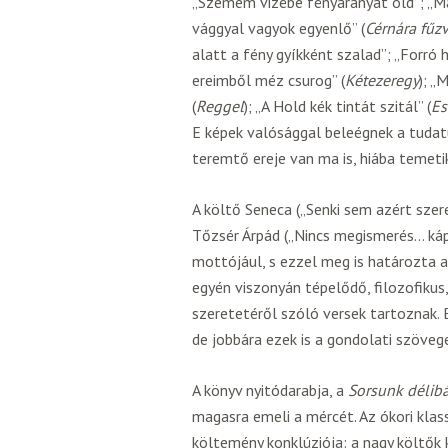
„Szemem vizébe fényaranyat old”; „Ma
vággyal vagyok egyenlő” (
Cérnára fűz
alatt a fény gyíkként szalad”; „Forró 
ereimből méz csurog” (
Kétezeregy
); „
(
Reggel
); „A Hold kék tintát szitál” (
Es
E képek valósággal beleégnek a tudatu
teremtő ereje van ma is, hiába temeti
A költő Seneca („Senki sem azért szer
Tőzsér Árpád („Nincs megismerés… ká
mottójául, s ezzel meg is határozta a
egyén viszonyán tépelődő, filozofikus
szeretetéről szóló versek tartoznak.
de jobbára ezek is a gondolati szöveg
A könyv nyitódarabja, a
Sorsunk délib
magasra emeli a mércét. Az ókori kla
költemény konklúziója: a nagy költők k