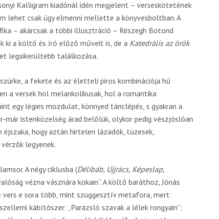
onyi Kalligram kiadónál idén megjelent – verseskötetének
nem lehet csak úgy elmenni mellette a könyvesboltban. A
fika – akárcsak a többi illusztráció – Részegh Botond
 ki a költő és író előző műveit is, de a
Katedrális az örök
t legsikerültebb találkozása.
 szürke, a fekete és az életteli piros kombinációja hű
en a versek hol melankolikusak, hol a romantika
mint egy légies mozdulat, könnyed tánclépés, s gyakran a
r-már istenközelség árad belőlük, olykor pedig vészjóslóan
n éjszaka, hogy aztán hirtelen lázadók, tüzesek,
 vérzők legyenek.
lamsor. A négy ciklusba (
Délibáb, Ujjrács, Képeslap,
valóság vézna vásznára kokain”. A költő baráthoz, Jónás
vers e sora több, mint szuggesztív metafora, mert
zellemi kábítószer: „Parázsló szavak a lélek rongyain”;