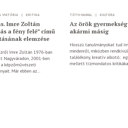
A. VIKTÓRIA
|
KRITIKA
TÓTH HAJNAL
|
KULTÚRA
s. Imre Zoltán
Az örök gyermekségt
ás a fény felé” című
akármi másig
ításának elemzése
Hosszú tanulmányokat tud írn
mindenről, miközben rendkívül
zről Imre Zoltán 1976-ban
találékony, kreatív alkotó; e
tt Nagyváradon, 2001-ben
mellett tízmondatos kritikákat
 a képzőművészeti
yait. Már ebben az...