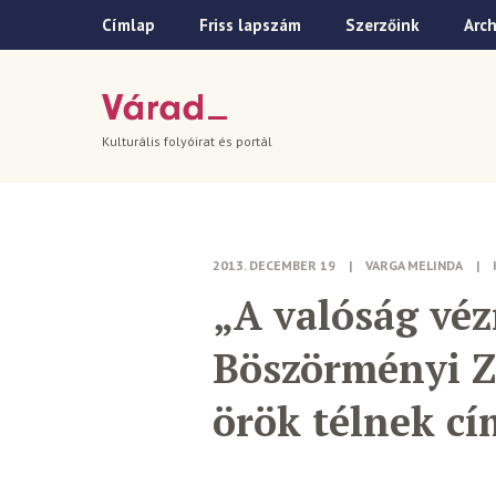
Címlap
Friss lapszám
Szerzőink
Arc
Kulturális folyóirat és portál
2013. DECEMBER 19
|
VARGA MELINDA
|
„A valóság vé
Böszörményi Zo
örök télnek cí