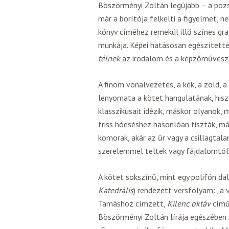
Böszörményi Zoltán legújabb – a pozs
már a borítója felkelti a figyelmet, 
könyv címéhez remekül illő színes gra
munkája. Képei hatásosan egészítették
télnek
az irodalom és a képzőművésze
A finom vonalvezetés, a kék, a zöld, a
lenyomata a kötet hangulatának, hisz
klasszikusait idézik, máskor olyanok, 
friss hóeséshez hasonlóan tiszták, má
komorak, akár az űr vagy a csillagtala
szerelemmel teltek vagy fájdalomtól
A kötet sokszínű, mint egy polifón dal
Katedrális
) rendezett versfolyam: „a 
Tamáshoz címzett,
Kilenc oktáv
című 
Böszörményi Zoltán lírája egészében s