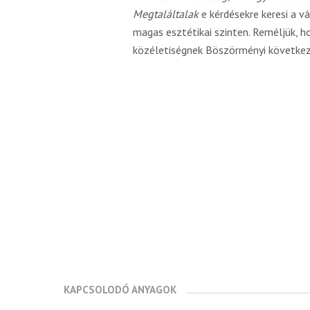
Megtaláltalak
e kérdésekre keresi a v
magas esztétikai szinten. Reméljük, 
közéletiségnek Böszörményi következő
KAPCSOLODÓ ANYAGOK