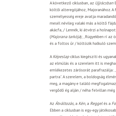
A következő ciklusban, az
Ujjrácsban
B
költői alteregójához, Majoranához. A
személyesség ereje avatja maradandóv
mesél névileg valaki más a költő fájd
akácfa, / Lennék, ki átvérzi a holnapot 
(
Majorana tarkója
); „Rügyekben rí az 
és a foltos űr / költözik halkuló sze
A
Képeslap
ciklus kiegészíti és ugyana
az elmúlás és a szerelem itt is megha
emlékezetes zárósorát parafrazálja: „a
partra”. A szerelem, a boldogság élm
meg, a magány e találó megfogalmazá
vergődő ég alján / néha felvillan még
Az
Átváltozás,
a
Kén,
a
Reggel
és a
Fo
Ebben a ciklusban is egy-egy játékos