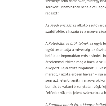
személyesebb darabokat, mintegy időt
sorokon: „Vitatkoznék néha a csillagok
ragaszt”.
Az
Aradi anziksz
az alkotó szülővárosá
szülőföldje, a hazája és a magyarsága
A
Katedrális az örök télnek
az egyik l
együttesen adja a mívesség, az őszint
belőle az imponálóan erős szándék, 
értelemmel töltse meg a haza, a szülő
elkopott, lejáratott fogalmát. „Elvesz
maradt, / azóta erősen havaz” – írja 
sem azt jelenti, amit mi magyarok ko
bomlik, és valami bizonytalan végkifej
felfedezzük, mit jelent számunkra a h
A
Karodba borult ég,
a
Magyar ballad