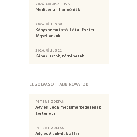
2026. AUGUSZTUS 3
Mediterrán harmóniák
2026. JÚLIUS 30
Könyvbemutató: Létai Eszter –
Jégszilánkok
2026. JÚLIUS 22
Képek, arcok, történetek
LEGOLVASOTTABB ROVATOK
PÉTER I. ZOLTÁN
Ady és Léda megismerkedésének
története
PÉTER I. ZOLTÁN
Ady és A duk-duk affér