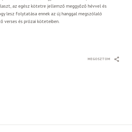
álaszt, az egész kötetre jellemző meggyőző hévvel és
hogy lesz folytatása ennek az új hanggal megszólaló
 verses és prózai köteteiben.
MEGOSZTOM