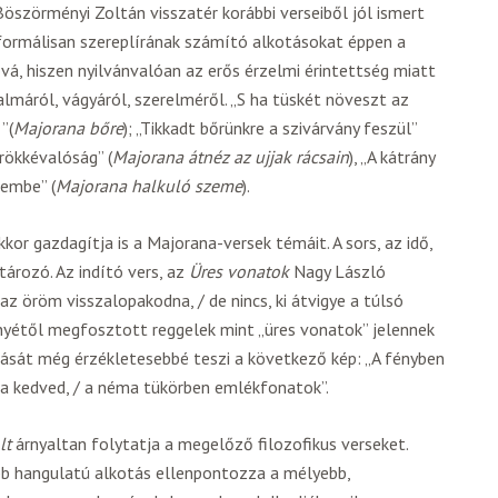
öszörményi Zoltán visszatér korábbi verseiből jól ismert
 formálisan szereplírának számító alkotásokat éppen a
á, hiszen nyilvánvalóan az erős érzelmi érintettség miatt
almáról, vágyáról, szerelméről. „S ha tüskét növeszt az
”(
Majorana bőre
); „Tikkadt bőrünkre a szivárvány feszül”
örökkévalóság” (
Majorana átnéz az ujjak rácsain
), „A kátrány
membe” (
Majorana halkuló szeme
).
kkor gazdagítja is a Majorana-versek témáit. A sors, az idő,
tározó. Az indító vers, az
Üres vonatok
Nagy László
z öröm visszalopakodna, / de nincs, ki átvigye a túlsó
ényétől megfosztott reggelek mint „üres vonatok” jelennek
sát még érzékletesebbé teszi a következő kép: „A fényben
 a kedved, / a néma tükörben emlékfonatok”.
lt
árnyaltan folytatja a megelőző filozofikus verseket.
abb hangulatú alkotás ellenpontozza a mélyebb,