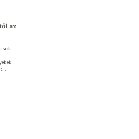
ől az
i sok
gyebek
...