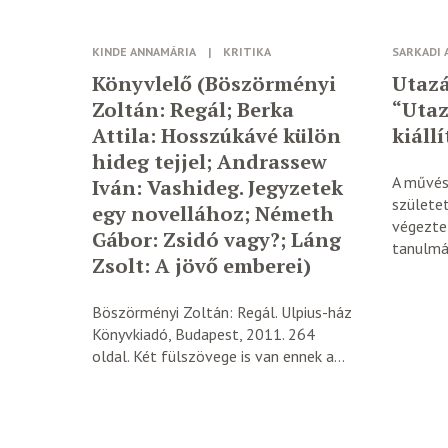
KINDE ANNAMÁRIA
|
KRITIKA
SARKADI 
Könyvlelő (Böszörményi
Utazá
Zoltán: Regál; Berka
“Utaz
Attila: Hosszúkávé külön
kiáll
hideg tejjel; Andrassew
A művés
Iván: Vashideg. Jegyzetek
születe
egy novellához; Németh
végezte
Gábor: Zsidó vagy?; Láng
tanulmán
Zsolt: A jövő emberei)
Böszörményi Zoltán: Regál. Ulpius-ház
Könyvkiadó, Budapest, 2011. 264
oldal. Két fülszövege is van ennek a...