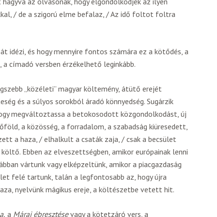
 hagyva az olvasónak, hogy elgondolkodjék az ilyen
kal, / de a szigorú elme befalaz, / Az idő foltot foltra
t idézi, és hogy mennyire fontos számára ez a kötődés, a
, a címadó versben érzékelhető leginkább.
egszebb „közéleti” magyar költemény, átütő erejét
eség és a súlyos sorokból áradó könnyedség. Sugárzik
hogy megváltoztassa a betokosodott közgondolkodást, új
föld, a közösség, a forradalom, a szabadság kiüresedett,
ett a haza, / elhalkult a csaták zaja, / csak a becsület
a költő. Ebben az elveszettségben, amikor európainak lenni
rábban vártunk vagy elképzeltünk, amikor a piacgazdaság
let felé tartunk, talán a legfontosabb az, hogy újra
aza, nyelvünk mágikus ereje, a költészetbe vetett hit.
a,
a
Márai ébresztése
vagy a kötetzáró vers, a