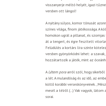
visszanyerje méltó helyét, igazi tűzn
versben ott lángol!
A nyitány súlyos, komor tónusát azonn
színes világa, finom játékossága. A kö
homokon ugrál a pillanat, és szomjas 
át a tengert, és égre feszített vitorl
Felüdülés a kortárs líra szinte kötele
versben gyönyörködni lehet: a szavak
hozzátartozik a játék, mint az óceán
A
Létem pora
arról szól, hogy sikerbő
a lét. A mulandóság és az idő, az emb
költő korábbi verseskönyveinek. „Més
mesél a télről (…) Vak vagyok, látom
sorai.