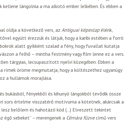
ek kellene lángolnia a ma alkotó ember lelkében. És ebben a
al oldja a következő vers, az
Antiguai képeslap
élénk,
ltővel együtt érezzük és látjuk, hogy a karibi estében a forró
bokrok alatt gyíkként szalad a fény, hogy fuvallat kutatja
avászon a felhő – mintha festmény vagy film lenne ez a vers.
zően tárgyias, lecsupaszított nyelvi közegében. Ebben a
, a rímek öröme megmutatja, hogy a költészethez ugyanúgy
hoz a hullámok morajlása.
l és bukásból, fényekből és kihunyó lángokból tevődik össze
eri sors értelme visszatérő motívuma a kötetnek, akárcsak a
z lesz belőlem és hahotázó köd (…) Elveszett tekintet
 az égő sebeket” – merengenek a
Cérnára fűzve
című vers