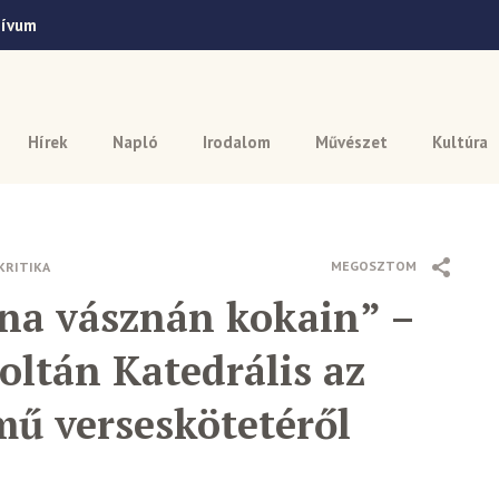
hívum
Hírek
Napló
Irodalom
Művészet
Kultúra
MEGOSZTOM
KRITIKA
zna vásznán kokain” –
ltán Katedrális az
mű verseskötetéről