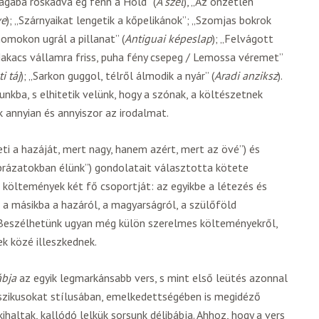
gába roskadva ég fenn a Hold” (
A szél
), „Az önzetlen
ve
); „Szárnyaikat lengetik a kőpelikánok”; „Szomjas bokrok
homokon ugrál a pillanat” (
Antiguai képeslap
); „Felvágott
Makacs vállamra friss, puha fény csepeg / Lemossa véremet”
ti táj
); „Sarkon guggol, télről álmodik a nyár” (
Aradi anziksz
).
nkba, s elhitetik velünk, hogy a szónak, a költészetnek
k annyian és annyiszor az irodalmat.
eti a hazáját, mert nagy, hanem azért, mert az övé”) és
prázatokban élünk”) gondolatait választotta kötete
 költemények két fő csoportját: az egyikbe a létezés és
, a másikba a hazáról, a magyarságról, a szülőföld
 Beszélhetünk ugyan még külön szerelmes költeményekről,
ek közé illeszkednek.
ábja
az egyik legmarkánsabb vers, s mint első leütés azonnal
sszikusokat stílusában, emelkedettségében is megidéző
ihaltak, kallódó lelkük sorsunk délibábja. Ahhoz, hogy a vers