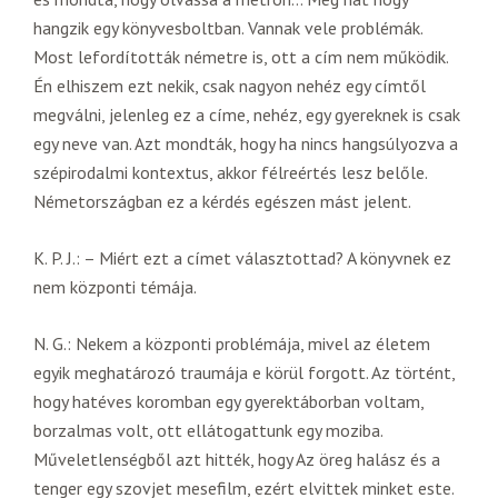
hangzik egy könyvesboltban. Vannak vele problémák.
Most lefordították németre is, ott a cím nem működik.
Én elhiszem ezt nekik, csak nagyon nehéz egy címtől
megválni, jelenleg ez a címe, nehéz, egy gyereknek is csak
egy neve van. Azt mondták, hogy ha nincs hangsúlyozva a
szépirodalmi kontextus, akkor félreértés lesz belőle.
Németországban ez a kérdés egészen mást jelent.
K. P. J.: – Miért ezt a címet választottad? A könyvnek ez
nem központi témája.
N. G.: Nekem a központi problémája, mivel az életem
egyik meghatározó traumája e körül forgott. Az történt,
hogy hatéves koromban egy gyerektáborban voltam,
borzalmas volt, ott ellátogattunk egy moziba.
Műveletlenségből azt hitték, hogy Az öreg halász és a
tenger egy szovjet mesefilm, ezért elvittek minket este.