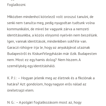
foglalkozni.
Miközben mindenhol kötelező volt oroszul tanulni, de
senki nem tanulta meg, pedig nyugodtan tudtunk volna
kommunikálni, de mivel be vagyunk zárva a nemzeti
identitásunkba, a közös elnyomó nyelvén nem beszélünk.
Igen, vannak identitások, mindenkiben sokféle van.
Garaczi röhögve írja le, hogy az anyukájával utaznak
Budapestről és Kiskunfélegyházán már őzik. Budapesten
nem. Most ez egy hamis dolog? Nem hiszem. A
személyiség egy identitásháló.
K. P. J.: – Hogyan jelenik meg az életnek és a fikciónak a
határa? Azt gondolom, hogy nagyon erős nálad az
önéletrajzi elem.
N. G.: – A polgári foglalkozásom most az, hogy