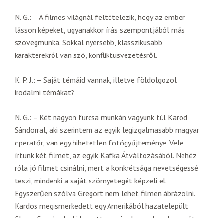
N. G.: – A filmes világnál feltételezik, hogy az ember
lásson képeket, ugyanakkor írás szempontjából más
szövegmunka. Sokkal nyersebb, klasszikusabb,
karakterekről van szó, konfliktusvezetésről.
K. P. J.: – Saját témáid vannak, illetve földolgozol
irodalmi témákat?
N. G.: – Két nagyon furcsa munkán vagyunk túl Karod
Sándorral, aki szerintem az egyik legizgalmasabb magyar
operatőr, van egy hihetetlen fotógyűjteménye. Vele
írtunk két filmet, az egyik Kafka Átváltozásából. Nehéz
róla jó filmet csinálni, mert a konkrétsága nevetségessé
teszi, mindenki a saját szörnyetegét képzeli el.
Egyszerűen szólva Gregort nem lehet filmen ábrázolni.
Kardos megismerkedett egy Amerikából hazatelepült