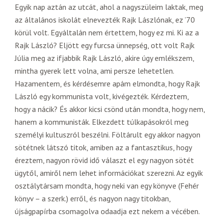
Egyik nap aztán az utcát, ahol a nagyszüleim laktak, meg
az általános iskolát elnevezték Rajk Lászlónak, ez ’70
körül volt. Egyáltalán nem értettem, hogy ez mi. Ki az a
Rajk László? Eljött egy furcsa ünnepség, ott volt Rajk
Júlia meg az ifjabbik Rajk László, akire úgy emlékszem,
mintha gyerek lett volna, ami persze lehetetlen.
Hazamentem, és kérdésemre apám elmondta, hogy Rajk
László egy kommunista volt, kivégezték. Kérdeztem,
hogy a nácik? És akkor kicsi csönd után mondta, hogy nem,
hanem a kommunisták. Elkezdett túlkapásokról meg
személyi kultuszról beszélni. Föltárult egy akkor nagyon
sötétnek látszó titok, amiben az a fantasztikus, hogy
éreztem, nagyon rövid idő választ el egy nagyon sötét
ügytől, amiről nem lehet információkat szerezni. Az egyik
osztálytársam mondta, hogy neki van egy könyve (Fehér
könyv – a szerk.) erről, és nagyon nagy titokban,
újságpapírba csomagolva odaadja ezt nekem a vécében.