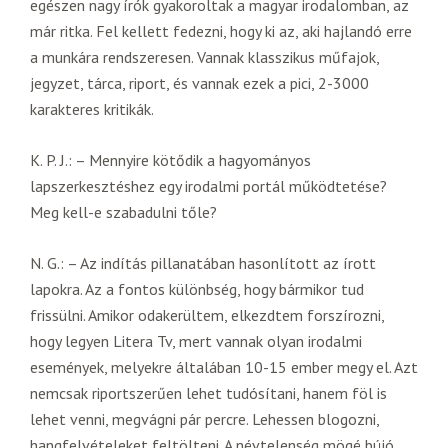
egészen nagy írók gyakoroltak a magyar irodalomban, az
már ritka. Fel kellett fedezni, hogy ki az, aki hajlandó erre
a munkára rendszeresen. Vannak klasszikus műfajok,
jegyzet, tárca, riport, és vannak ezek a pici, 2-3000
karakteres kritikák.
K. P. J.: – Mennyire kötődik a hagyományos
lapszerkesztéshez egy irodalmi portál működtetése?
Meg kell-e szabadulni tőle?
N. G.: – Az indítás pillanatában hasonlított az írott
lapokra. Az a fontos különbség, hogy bármikor tud
frissülni. Amikor odakerültem, elkezdtem forszírozni,
hogy legyen Litera Tv, mert vannak olyan irodalmi
események, melyekre általában 10-15 ember megy el. Azt
nemcsak riportszerűen lehet tudósítani, hanem föl is
lehet venni, megvágni pár percre. Lehessen blogozni,
hangfelvételeket feltölteni. A névtelenség mögé bújó