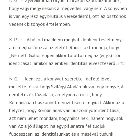
N. G.: – Gyerekkorban olyan mintákon szocializálódunk,
hogy vagy megy nekünk a megvédés, vagy nem. A könyvben
is van egy rész egy brutális verekedésről, ott az ösztönök
védenek bizonyos értelemben.
K. P. J.: – A hősöd majdnem meghal, döbbenetes élmény,
ami meghatározza az életét. Radics azt mondja, hogy
„Németh Gábor éppen akkor találta meg az (egyik) írói
identitását, amikor az emberi identitás elvesztéséről írt.”
N. G.: – Igen, ezt a könyvet szerette. Idefelé jövet
mesélte Jóska, hogy Szilágyi Aladárnak van egy könyve, A
nemlétezők lázadása, amelyben arról ír, hogy
Romániában huszonhét nemzetiség él együtt. Akkor az a
helyzet, hogy Romániának van huszonnyolc identitása,
azt nem lehet mondani, hogy nincs neki, hanem hogy sok
van. Az a jó állapot, ha egy pillanatra fel tudjuk
függeszteni az identitásunkat és a máséval tudunk