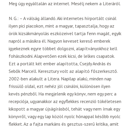
Meg úgy egyáltalán az internet. Mesélj nekem a Literáról.
N. G.: – A válság állandó. Aki internetes hírportált csinál
ilyen pici piacokon, mint a magyar, tapasztalja, hogy az
örök kizsákmányolás eszközeivel tartja fenn magát, egyik
napról a másikra él. Nagyon keveset kereső emberek
igyekeznek egyre többet dolgozni, alapítványokhoz kell
fohászkodni. Alapvetően ezek kicsi, de lelkes csapatok.
Ezt a portált két ember alapította, Csejdy András és
Sebők Marcell. Keresztury volt az alapító főszerkesztő.
2002-ben alakult a Litera. Napilap alakú, minden nap
frissülő oldal, ezt nehéz jól csinálni, különösen ilyen
kevés pénzből. Ha megjelenik egy könyv, nem egy perc a
recepciója, ugyanakkor az egyflekkes recenzió tökéletesen
kikopott a magyar újságírásból, tehát vagy nem írnak egy
könyvről, vagy egy lap közöl nyolc hónappal később nyolc
flekket. Az a fajta markáns és gesztus-szerű kritika, amit