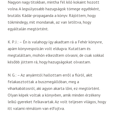
Nagyon nagy titokban, mintha fél kiló kokaint hozott
volna. A legsúlyosabb hazugságok tömege egyébként,
brutális Kádár-propaganda a könyv. Rájöttem, hogy
tökmindegy, mit mondanak, az van letiltva, hogy
egyáltalán megtörtént.
K. P. J.: – Én is valahogy így akadtam rá a Fehér könyvre,
apám könyvespolcán volt eldugva. Kutattam és
megtaláltam, mohón elkezdtem olvasni, de csak sokkal
később jöttem rá, hogy hazugságokat olvastam.
N. G.: – Az anyámtól hallottam erről a fiúról, akit
felakasztottak a buszmegállóban, meg a
viharkabátosról, aki agyon akarta lőni, ez megtörtént.
Olyan képek voltak a könyvben, amik minden érzékeny
lelkű gyereket felkavartak. Az volt teljesen világos, hogy
itt valami rémálom van elfojtva.