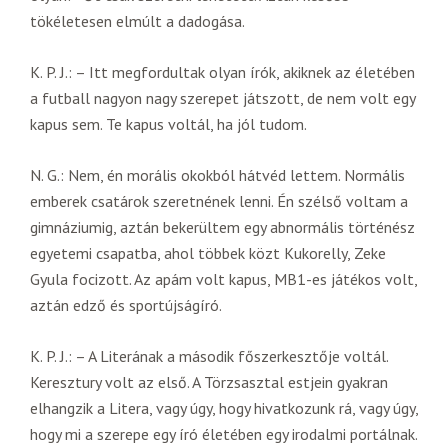
tökéletesen elmúlt a dadogása.
K. P. J.: – Itt megfordultak olyan írók, akiknek az életében
a futball nagyon nagy szerepet játszott, de nem volt egy
kapus sem. Te kapus voltál, ha jól tudom.
N. G.: Nem, én morális okokból hátvéd lettem. Normális
emberek csatárok szeretnének lenni. Én szélső voltam a
gimnáziumig, aztán bekerültem egy abnormális történész
egyetemi csapatba, ahol többek közt Kukorelly, Zeke
Gyula focizott. Az apám volt kapus, MB1-es játékos volt,
aztán edző és sportújságíró.
K. P. J.: – A Literának a második főszerkesztője voltál.
Keresztury volt az első. A Törzsasztal estjein gyakran
elhangzik a Litera, vagy úgy, hogy hivatkozunk rá, vagy úgy,
hogy mi a szerepe egy író életében egy irodalmi portálnak.