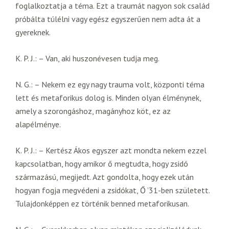
foglalkoztatja a téma. Ezt a traumát nagyon sok család
próbálta túlélni vagy egész egyszerűen nem adta át a
gyereknek.
K. P. J.: – Van, aki huszonévesen tudja meg.
N. G.: – Nekem ez egy nagy trauma volt, központi téma
lett és metaforikus dolog is. Minden olyan élménynek,
amely a szorongáshoz, magányhoz köt, ez az
alapélménye.
K. P. J.: – Kertész Ákos egyszer azt mondta nekem ezzel
kapcsolatban, hogy amikor ő megtudta, hogy zsidó
származású, megijedt. Azt gondolta, hogy ezek után
hogyan fogja megvédeni a zsidókat, Ő ’31-ben született.
Tulajdonképpen ez történik benned metaforikusan.