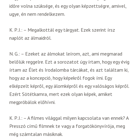
időre volna szüksége, és egy olyan képzettségre, amivel,
ugye, én nem rendelkezem.
K. P. J.: – Megalkottál egy tárgyat. Ezek szerint írsz
naplót az álmaidról.
N. G.: – Ezeket az álmokat leírom, azt, ami megmarad
belőlük reggelre. Ezt a sorozatot úgy írtam, hogy egy évig
írtam az Élet és Irodalomba tárcákat, és azt találtam ki,
hogy az a koncepció, hogy képekről fogok írni. Egy
elképzelt képről, egy álomképről és egy valóságos képről.
Ezért Sötétkamra, mert ezek olyan képek, amiket
megpróbálok előhívni.
K. P. J.: – A filmes világgal milyen kapcsolata van ennek? A
Presszó című filmnek te vagy a forgatókönyvírója, meg
még számtalan másiknak.