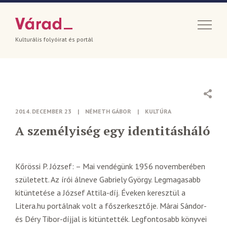
Kulturális folyóirat és portál
2014. DECEMBER 23
|
NÉMETH GÁBOR
|
KULTÚRA
A személyiség egy identitásháló
Kőrössi P. József: – Mai vendégünk 1956 novemberében
született. Az írói álneve Gabriely György. Legmagasabb
kitüntetése a József Attila-díj. Éveken keresztül a
Litera.hu portálnak volt a főszerkesztője. Márai Sándor-
és Déry Tibor-díjjal is kitüntették. Legfontosabb könyvei