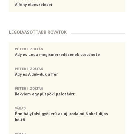
A fény elbeszélései
LEGOLVASOTTABB ROVATOK
PÉTER I. ZOLTÁN
Ady és Léda megismerkedésének története
PÉTER I. ZOLTÁN
Ady és A duk-duk affér
PÉTER I. ZOLTÁN
Rekviem egy püspöki palotáért
VÁRAD
Érmihályfalvi gyökerű az új irodalmi Nobel-díjas
költő
VÁRAD