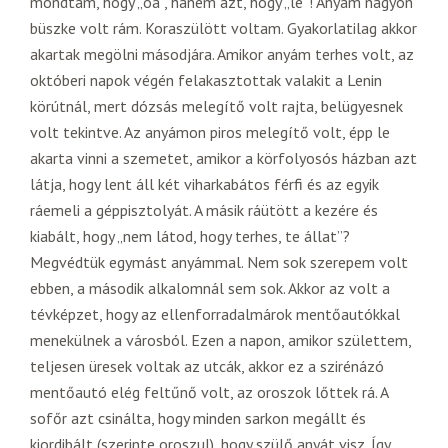
mondtam, hogy „oá”, hanem azt, hogy „le”! Anyám nagyon
büszke volt rám. Koraszülött voltam. Gyakorlatilag akkor
akartak megölni másodjára. Amikor anyám terhes volt, az
októberi napok végén felakasztottak valakit a Lenin
körútnál, mert dózsás melegítő volt rajta, belügyesnek
volt tekintve. Az anyámon piros melegítő volt, épp le
akarta vinni a szemetet, amikor a körfolyosós házban azt
látja, hogy lent áll két viharkabátos férfi és az egyik
ráemeli a géppisztolyát. A másik ráütött a kezére és
kiabált, hogy „nem látod, hogy terhes, te állat”?
Megvédtük egymást anyámmal. Nem sok szerepem volt
ebben, a második alkalomnál sem sok. Akkor az volt a
tévképzet, hogy az ellenforradalmárok mentőautókkal
menekülnek a városból. Ezen a napon, amikor születtem,
teljesen üresek voltak az utcák, akkor ez a szirénázó
mentőautó elég feltűnő volt, az oroszok lőttek rá. A
sofőr azt csinálta, hogy minden sarkon megállt és
kiordibált (szerinte oroszul), hogy szülő anyát visz. Így