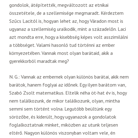
gondolok, átépítették, megváltozott az etnikai
összetétele, de a szellemisége megmaradt. Kérdeztem
Szűcs Lacitól is, hogyan lehet az, hogy Váradon most is
ugyanaz a szellemiség uralkodik, mint a századelőn. Laci
azt mondta erre, hogy a kisebbség képes volt asszimilálni
a többséget. Valami hasonló tud történni az ember
környezetében. Vannak most olyan barátaid, akik a
gyerekkorból maradtak meg?
N. G.: Vannak az embernek olyan különös barátai, akik nem
barátok, hanem foglyai az időnek. Egy ilyen barátom van,
Szabó Zsolt matematikus. Eltelik néha öt-hat év is, hogy
nem találkozunk, de mikor találkozunk, olyan, mintha
semmi sem történt volna. Legutóbb beültünk egy
sörözőbe, és kiderült, hogy ugyanazok a gondolatok
foglalkoztatnak minket, miközben az utunk teljesen
eltérő. Nagyon különös viszonyban voltam vele, én