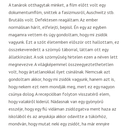
A tanárok otthagytak minket, a film előtt volt egy
dokumentumfilm, snittek a fasizmusról, Auschwitz stb.
Brutális volt. Defektesen reagáltam. Az ember
normálisan hárít, elfelejti, bepisil. Én egy az egyben
magamra vettem és úgy gondoltam, hogy mi zsidók
vagyunk. Ezt a szót életemben először ott hallottam, ez
összekeveredett a szörnyű táborral, láttam ott egy
állatkínzást. A sok szörnyűség hirtelen ezen a néven lett
megnevezve. A világképemmel összeegyeztethetetlen
volt, hogy ártatlanokkal ilyet csinálnak. Nemcsak azt
gondoltam akkor, hogy mi zsidók vagyunk, hanem azt is,
hogy nekem ezt nem mondják meg, mert ez egy nagyon
csúnya dolog. A recepcióban folyton visszatérő elem,
hogy valakiről kiderül. Nádasnak van egy gyönyörű
esszéje, hogy egy fiú vidáman zsidózgatva ment haza az
iskolából és az anyukája akkor odavitte a tükörhöz,
mondván, hogy mutat neki egy zsidót, ha már ennyire