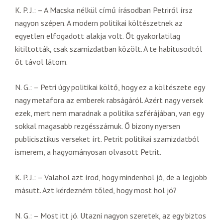
K. P. J.: – A Macska nélkül című írásodban Petriről írsz
nagyon szépen. A modern politikai költészetnek az
egyetlen elfogadott alakja volt. Őt gyakorlatilag
kitiltották, csak szamizdatban közölt. A te habitusodtól
őt távol látom.
N. G.: – Petri úgy politikai költő, hogy ez a költészete egy
nagy metafora az emberek rabságáról. Azért nagy versek
ezek, mert nem maradnak a politika szférájában, van egy
sokkal magasabb rezgésszámuk. Ő bizony nyersen
publicisztikus verseket írt. Petrit politikai szamizdatból
ismerem, a hagyományosan olvasott Petrit.
K. P. J.: – Valahol azt írod, hogy mindenhol jó, de a legjobb
másutt. Azt kérdezném tőled, hogy most hol jó?
N. G.: – Most itt jó. Utazni nagyon szeretek, az egy biztos