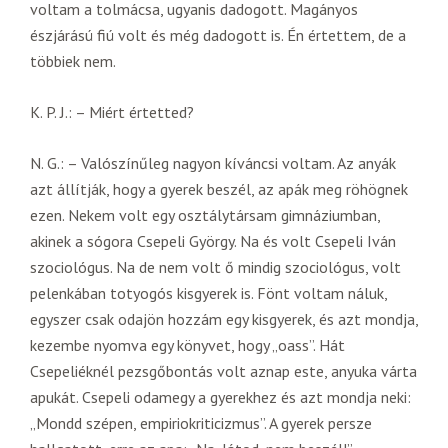
voltam a tolmácsa, ugyanis dadogott. Magányos
észjárású fiú volt és még dadogott is. Én értettem, de a
többiek nem.
K. P. J.: – Miért értetted?
N. G.: – Valószínűleg nagyon kíváncsi voltam. Az anyák
azt állítják, hogy a gyerek beszél, az apák meg röhögnek
ezen. Nekem volt egy osztálytársam gimnáziumban,
akinek a sógora Csepeli György. Na és volt Csepeli Iván
szociológus. Na de nem volt ő mindig szociológus, volt
pelenkában totyogós kisgyerek is. Fönt voltam náluk,
egyszer csak odajön hozzám egy kisgyerek, és azt mondja,
kezembe nyomva egy könyvet, hogy „oass”. Hát
Csepeliéknél pezsgőbontás volt aznap este, anyuka várta
apukát. Csepeli odamegy a gyerekhez és azt mondja neki:
„Mondd szépen, empiriokriticizmus”. A gyerek persze