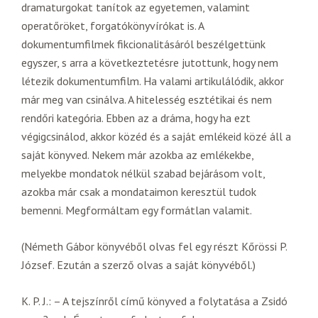
dramaturgokat tanítok az egyetemen, valamint
operatőröket, forgatókönyvírókat is. A
dokumentumfilmek fikcionalitásáról beszélgettünk
egyszer, s arra a következtetésre jutottunk, hogy nem
létezik dokumentumfilm. Ha valami artikulálódik, akkor
már meg van csinálva. A hitelesség esztétikai és nem
rendőri kategória. Ebben az a dráma, hogy ha ezt
végigcsinálod, akkor közéd és a saját emlékeid közé áll a
saját könyved. Nekem már azokba az emlékekbe,
melyekbe mondatok nélkül szabad bejárásom volt,
azokba már csak a mondataimon keresztül tudok
bemenni. Megformáltam egy formátlan valamit.
(Németh Gábor könyvéből olvas fel egy részt Kőrössi P.
József. Ezután a szerző olvas a saját könyvéből.)
K. P. J.: – A tejszínről című könyved a folytatása a Zsidó