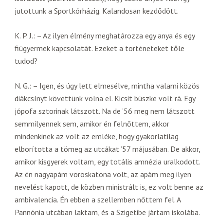
jutottunk a Sportkórházig. Kalandosan kezdődött.
K. P. J.: – Az ilyen élmény meghatározza egy anya és egy
fiúgyermek kapcsolatát. Ezeket a történeteket tőle
tudod?
N. G.: – Igen, és úgy lett elmesélve, mintha valami közös
diákcsínyt követtünk volna el. Kicsit büszke volt rá. Egy
jópofa sztorinak látszott. Na de ’56 meg nem látszott
semmilyennek sem, amikor én felnőttem, akkor
mindenkinek az volt az emléke, hogy gyakorlatilag
elborította a tömeg az utcákat ’57 májusában. De akkor,
amikor kisgyerek voltam, egy totális amnézia uralkodott.
Az én nagyapám vöröskatona volt, az apám meg ilyen
nevelést kapott, de közben ministrált is, ez volt benne az
ambivalencia. Én ebben a szellemben nőttem fel. A
Pannónia utcában laktam, és a Szigetibe jártam iskolába.