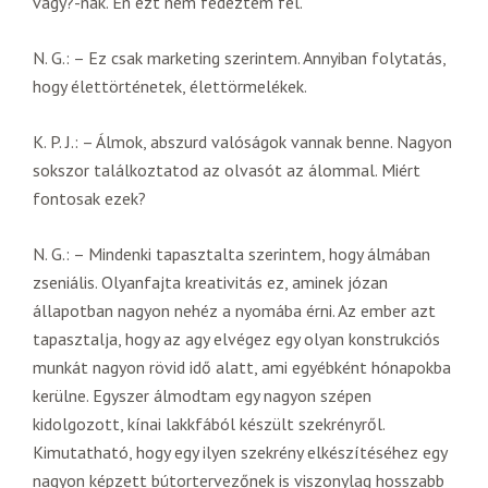
vagy?-nak. Én ezt nem fedeztem fel.
N. G.: – Ez csak marketing szerintem. Annyiban folytatás,
hogy élettörténetek, élettörmelékek.
K. P. J.: – Álmok, abszurd valóságok vannak benne. Nagyon
sokszor találkoztatod az olvasót az álommal. Miért
fontosak ezek?
N. G.: – Mindenki tapasztalta szerintem, hogy álmában
zseniális. Olyanfajta kreativitás ez, aminek józan
állapotban nagyon nehéz a nyomába érni. Az ember azt
tapasztalja, hogy az agy elvégez egy olyan konstrukciós
munkát nagyon rövid idő alatt, ami egyébként hónapokba
kerülne. Egyszer álmodtam egy nagyon szépen
kidolgozott, kínai lakkfából készült szekrényről.
Kimutatható, hogy egy ilyen szekrény elkészítéséhez egy
nagyon képzett bútortervezőnek is viszonylag hosszabb