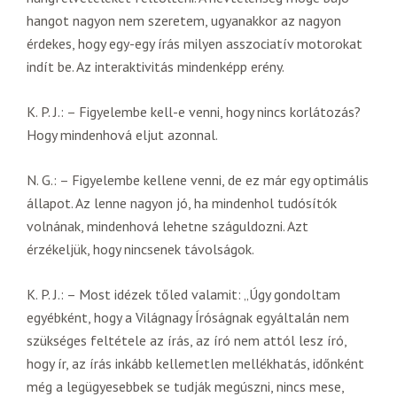
hangot nagyon nem szeretem, ugyanakkor az nagyon
érdekes, hogy egy-egy írás milyen asszociatív motorokat
indít be. Az interaktivitás mindenképp erény.
K. P. J.: – Figyelembe kell-e venni, hogy nincs korlátozás?
Hogy mindenhová eljut azonnal.
N. G.: – Figyelembe kellene venni, de ez már egy optimális
állapot. Az lenne nagyon jó, ha mindenhol tudósítók
volnának, mindenhová lehetne száguldozni. Azt
érzékeljük, hogy nincsenek távolságok.
K. P. J.: – Most idézek tőled valamit: „Úgy gondoltam
egyébként, hogy a Világnagy Íróságnak egyáltalán nem
szükséges feltétele az írás, az író nem attól lesz író,
hogy ír, az írás inkább kellemetlen mellékhatás, időnként
még a legügyesebbek se tudják megúszni, nincs mese,