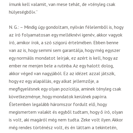
írnunk kell valamit, van mese tehát, de »tényleg csak
hülyeségből«.”
N. G.: – Mindig úgy gondoltam, nyilván félelemből is, hogy
az író folyamatosan egy melléknévi igenév, akkor vagyok
író, amikor írok, a szó szigorú értelmében. Ebben benne
van az is, hogy semmi sem garantálja, hogy még egyszer
egy normális mondatot leírjak, ez azért is kell, hogy az
ember ne menjen bele a rutinba. Az egy halott dolog,
akkor véged van nagyjából. Ez az idézet azzal játszik,
hogy ez egy alapállás, egy alkat jellemzője, a
megfigyelésnek egy olyan pozíciója, aminek tényleg csak
következménye, hogy mondatok kerülnek papírra.
Életemben legalább háromszor fordult elő, hogy
megismertem valakit és egyből tudtam, hogy ő író, olyan
is volt, aki magáról még nem tudta. Zeke volt ilyen. Akkor
még rendes történész volt, és én láttam a tekintetén,