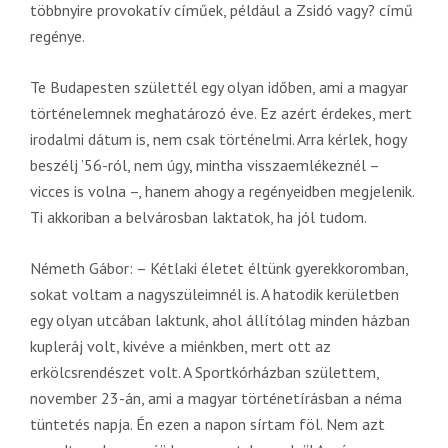
többnyire provokatív címűek, például a Zsidó vagy? című
regénye.
Te Budapesten születtél egy olyan időben, ami a magyar
történelemnek meghatározó éve. Ez azért érdekes, mert
irodalmi dátum is, nem csak történelmi. Arra kérlek, hogy
beszélj ’56-ról, nem úgy, mintha visszaemlékeznél –
vicces is volna –, hanem ahogy a regényeidben megjelenik.
Ti akkoriban a belvárosban laktatok, ha jól tudom.
Németh Gábor: – Kétlaki életet éltünk gyerekkoromban,
sokat voltam a nagyszüleimnél is. A hatodik kerületben
egy olyan utcában laktunk, ahol állítólag minden házban
kupleráj volt, kivéve a miénkben, mert ott az
erkölcsrendészet volt. A Sportkórházban születtem,
november 23-án, ami a magyar történetírásban a néma
tüntetés napja. Én ezen a napon sírtam föl. Nem azt