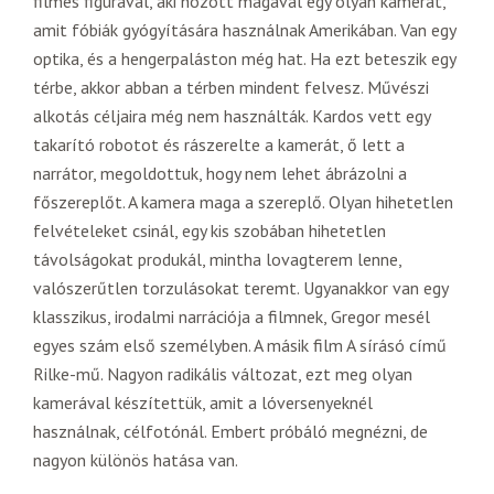
filmes figurával, aki hozott magával egy olyan kamerát,
amit fóbiák gyógyítására használnak Amerikában. Van egy
optika, és a hengerpaláston még hat. Ha ezt beteszik egy
térbe, akkor abban a térben mindent felvesz. Művészi
alkotás céljaira még nem használták. Kardos vett egy
takarító robotot és rászerelte a kamerát, ő lett a
narrátor, megoldottuk, hogy nem lehet ábrázolni a
főszereplőt. A kamera maga a szereplő. Olyan hihetetlen
felvételeket csinál, egy kis szobában hihetetlen
távolságokat produkál, mintha lovagterem lenne,
valószerűtlen torzulásokat teremt. Ugyanakkor van egy
klasszikus, irodalmi narrációja a filmnek, Gregor mesél
egyes szám első személyben. A másik film A sírásó című
Rilke-mű. Nagyon radikális változat, ezt meg olyan
kamerával készítettük, amit a lóversenyeknél
használnak, célfotónál. Embert próbáló megnézni, de
nagyon különös hatása van.