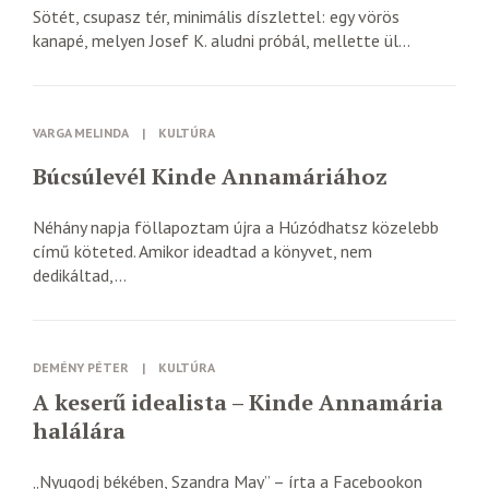
Sötét, csupasz tér, minimális díszlettel: egy vörös
kanapé, melyen Josef K. aludni próbál, mellette ül...
VARGA MELINDA
|
KULTÚRA
Búcsúlevél Kinde Annamáriához
Néhány napja föllapoztam újra a Húzódhatsz közelebb
című köteted. Amikor ideadtad a könyvet, nem
dedikáltad,...
DEMÉNY PÉTER
|
KULTÚRA
A keserű idealista – Kinde Annamária
halálára
„Nyugodj békében, Szandra May” – írta a Facebookon