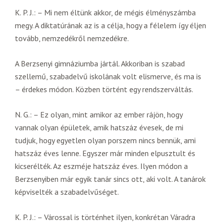
K. P. J.: – Mi nem éltünk akkor, de mégis élményszámba
megy. A diktatúrának az is a célja, hogy a félelem így éljen
tovább, nemzedékről nemzedékre.
A Berzsenyi gimnáziumba jártál. Akkoriban is szabad
szellemű, szabadelvű iskolának volt elismerve, és ma is
– érdekes módon. Közben történt egy rendszerváltás.
N. G.: – Ez olyan, mint amikor az ember rájön, hogy
vannak olyan épületek, amik hatszáz évesek, de mi
tudjuk, hogy egyetlen olyan porszem nincs bennük, ami
hatszáz éves lenne. Egyszer már minden elpusztult és
kicserélték. Az eszméje hatszáz éves. Ilyen módon a
Berzsenyiben már egyik tanár sincs ott, aki volt. A tanárok
képviselték a szabadelvűséget.
K. P. J.: – Várossal is történhet ilyen, konkrétan Váradra