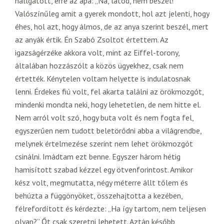
hallgatott, erre az apa: „Na, látod, nem beszél!”
Valószínűleg amit a gyerek mondott, hol azt jelenti, hogy
éhes, hol azt, hogy álmos, de az anya szerint beszél, mert
az anyák értik. Én Szabó Zsoltot értettem. Az
igazságérzéke akkora volt, mint az Eiffel-torony,
általában hozzászólt a közös ügyekhez, csak nem
értették. Kénytelen voltam helyette is indulatosnak
lenni. Érdekes fiú volt, fel akarta találni az örökmozgót,
mindenki mondta neki, hogy lehetetlen, de nem hitte el.
Nem arról volt szó, hogy buta volt és nem fogta fel,
egyszerűen nem tudott beletörődni abba a világrendbe,
melynek értelmezése szerint nem lehet örökmozgót
csinálni. Imádtam ezt benne. Egyszer három hétig
hamisított szabad kézzel egy ötvenforintost. Amikor
kész volt, megmutatta, négy méterre állt tőlem és
behúzta a függönyöket, összehajtotta a kezében,
félrefordított és kérdezte: „Ha így tartom, nem teljesen
olyan?” Őt csak szeretni lehetett. Aztán később