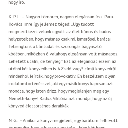
hogy író.
K. P. J.: – Nagyon tömören, nagyon elegánsan írsz. Para-
Kovács Imre így jellemez téged: „Úgy tudott
megmerítkezni velünk együtt az élet bűnös és büdös
helyzeteiben, hogy másnap csak mi, ismerősei, barátai
fetrengtünk a bűntudat és szorongás bágyasztó
ködében, miközben ő valahogy elegánsan volt másnapos.
Lehetett utálni, de tényleg.” Ezt az eleganciát érzem az
utóbbi két könyvedben is. A Zsidó vagy? című könyvedről
mindenhol leírták, hogy provokatív. Én beszéltem olyan
irodalomtörténésszel, aki egy másik könyv kapcsán azt
mondta, hogy Isten őrizz, hogy megjelenjen még egy
Németh-könyv! Radics Viktória azt mondja, hogy az új
könyved élettörténet-darabkák.
N. G.: – Amikor a könyv megjelent, egy barátom felhívott
és mondta, hogy olvassa a metrón… Meg hát hogy