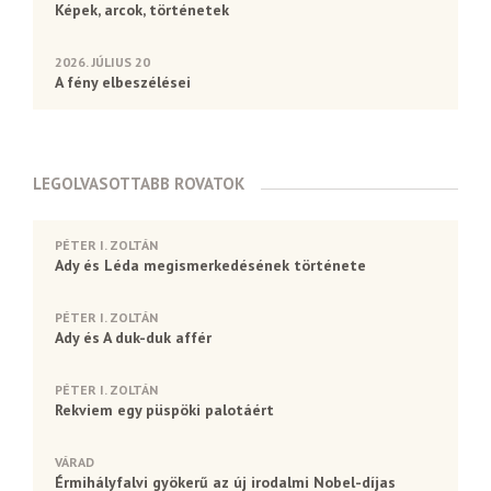
Képek, arcok, történetek
2026. JÚLIUS 20
A fény elbeszélései
LEGOLVASOTTABB ROVATOK
PÉTER I. ZOLTÁN
Ady és Léda megismerkedésének története
PÉTER I. ZOLTÁN
Ady és A duk-duk affér
PÉTER I. ZOLTÁN
Rekviem egy püspöki palotáért
VÁRAD
Érmihályfalvi gyökerű az új irodalmi Nobel-díjas