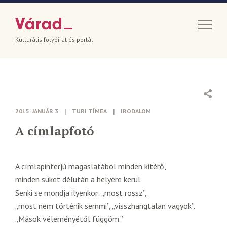
Kulturális folyóirat és portál
2015. JANUÁR 3
|
TURI TÍMEA
|
IRODALOM
A címlapfotó
A címlapinterjú magaslatából minden kitérő,
minden süket délután a helyére kerül.
Senki se mondja ilyenkor: „most rossz”,
„most nem történik semmi”, „visszhangtalan vagyok”.
„Mások véleményétől függöm.”