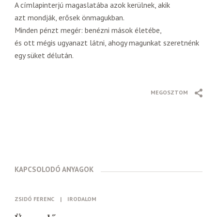
A címlapinterjú magaslatába azok kerülnek, akik
azt mondják, erősek önmagukban.
Minden pénzt megér: benézni mások életébe,
és ott mégis ugyanazt látni, ahogy magunkat szeretnénk
egy süket délután.
MEGOSZTOM
KAPCSOLODÓ ANYAGOK
ZSIDÓ FERENC
|
IRODALOM