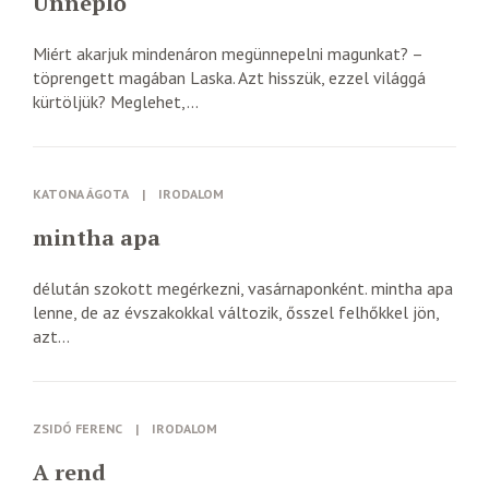
Ünneplő
Miért akarjuk mindenáron megünnepelni magunkat? –
töprengett magában Laska. Azt hisszük, ezzel világgá
kürtöljük? Meglehet,...
KATONA ÁGOTA
|
IRODALOM
mintha apa
délután szokott megérkezni, vasárnaponként. mintha apa
lenne, de az évszakokkal változik, ősszel felhőkkel jön,
azt...
ZSIDÓ FERENC
|
IRODALOM
A rend