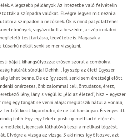
élék. A legszebb példányok. Az intézetbe való felvételin
tották a színpadra valókat. Elvégre legyen mit nézni a
tatni a színpadon a nézőknek. Ők is mind patyolatfehér
 követelmények, vigyázni kell a beszédre, a szép irodalmi
 megfelelő testtartásra, légvételre is. Magasak a
 tűsarkú nélkül senki se mer vizsgázni.
esti bájait kihangsúlyozza: erősen szorul a combokra,
vaság határát súrolja! Dehhh… Így szép az élet! Egyszer
i alig lehet benne. De ez így szexi, senki sem érettségi előtt
ndenki önérzetes, önbizalommal teli, öntudatos, érett,
retkező lény, lány, s végül is: „éld az életed”, hisz – egyszer
er még egy tangát se venni alája: meglátszik hátul a vonala,
z fentről kicsit kigombolni, de ne túl harsányan. Érvényes itt
z mindig több. Egy-egy fekete push-up melltartó előre és
a melleket, igencsak láthatóvá teszi a mellkasi légzést.
t. Elvégre a vizsga az vizsga. S aki nincs így öltözve, azt