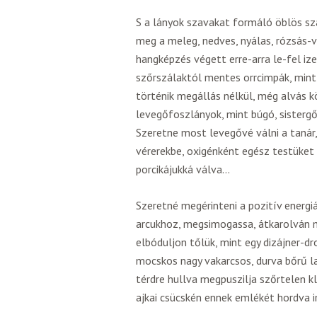
S a lányok szavakat formáló öblös szá
meg a meleg, nedves, nyálas, rózsás-vö
hangképzés végett erre-arra le-fel i
szőrszálaktól mentes orrcimpák, mint
történik megállás nélkül, még alvás k
levegőfoszlányok, mint búgó, sisterg
Szeretne most levegővé válni a tanár,
vérerekbe, oxigénként egész testüket 
porcikájukká válva…
Szeretné megérinteni a pozitív energi
arcukhoz, megsimogassa, átkarolván 
elbóduljon tőlük, mint egy dizájner-d
mocskos nagy vakarcsos, durva bőrű l
térdre hullva megpuszilja szőrtelen k
ajkai csücskén ennek emlékét hordva 