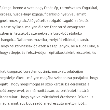
jürege, benne a szép nagy fehér, ép, természetes fogaikkal,
röses, húsos-lágy, izgága, ficánkoló nyelvvel, amint
zegnek-mozognak. A légvételt szolgáló táguló-szűkülő,
 a test nyílása, melyen életet fenntartó anyagcsere
özben is, lecsukott szemekkel, a torokból előbukó
ő hangok… Dallamos muzsika, melytől elkábul, a tanár.
 hogy felszívhassák őt ezek a szép lányok, be a tüdejükbe, a
hogy ellepje, és felszívódjon, építőkockaként részükké, kis
ákat kisugárzó töretlen optimizmusukat, odabújjon
megölelje őket… mélyen magába szippantsa párájukat, hogy
rogált… hogy megsimogassa szép karcsú kis derekukat a
apáttenyerével, és mámorittasan, az önkívület határán
litoriszukat… hogy nyelve csücskével érezhesse ízüket… s
imádja, mint egy kiduzzadó, megfeszülő mellbimbót…