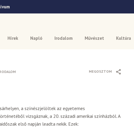
hívum
Hírek
Napló
Irodalom
Művészet
Kultúra
MEGOSZTOM
IRODALOM
sárhelyen, a színészjelöltek az egyetemes
ténetéből vizsgáznak, a 20. századi amerikai színházból. A
aidőszak első napján leadta nekik. Ezek: