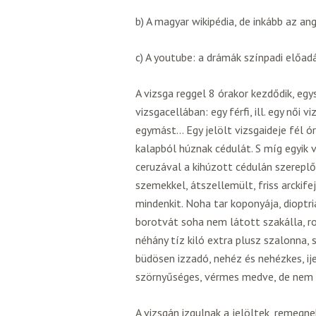
b) A magyar wikipédia, de inkább az a
c) A youtube: a drámák színpadi előadá
A vizsga reggel 8 órakor kezdődik, egy
vizsgacellában: egy férfi, ill. egy női
egymást… Egy jelölt vizsgaideje fél ó
kalapból húznak cédulát. S míg egyik 
ceruzával a kihúzott cédulán szereplő
szemekkel, átszellemült, friss arckif
mindenkit. Noha tar koponyája, dioptri
borotvát soha nem látott szakálla, rob
néhány tíz kiló extra plusz szalonna, 
büdösen izzadó, nehéz és nehézkes, i
szörnyűséges, vérmes medve, de nem i
A vizsgán izgulnak a jelöltek, remegne