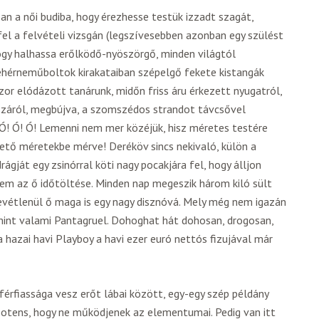
an a női budiba, hogy érezhesse testük izzadt szagát,
el a felvételi vizsgán (legszívesebben azonban egy szülést
 hogy halhassa erőlködő-nyöszörgő, minden világtól
 fehérneműboltok kirakataiban szépelgő fekete kistangák
or elódázott tanárunk, midőn friss áru érkezett nyugatról,
száról, megbújva, a szomszédos strandot távcsővel
! Ó! Ó! Lemenni nem mer közéjük, hisz méretes testére
tő méretekbe mérve! Deréköv sincs nekivaló, külön a
ágját egy zsinórral köti nagy pocakjára fel, hogy álljon
t nem az ő időtöltése. Minden nap megeszik három kiló sült
zrevétlenül ő maga is egy nagy disznóvá. Mely még nem igazán
mint valami Pantagruel. Dohoghat hát dohosan, drogosan,
 hazai havi Playboy a havi ezer euró nettós fizujával már
a férfiassága vesz erőt lábai között, egy-egy szép példány
potens, hogy ne működjenek az elementumai. Pedig van itt