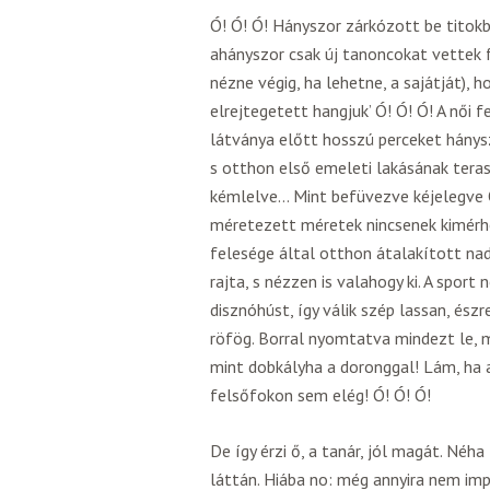
Ó! Ó! Ó! Hányszor zárkózott be titokb
ahányszor csak új tanoncokat vettek f
nézne végig, ha lehetne, a sajátját),
elrejtegetett hangjuk’ Ó! Ó! Ó! A női
látványa előtt hosszú perceket hánysz
s otthon első emeleti lakásának tera
kémlelve… Mint befüvezve kéjelegve Ó
méretezett méretek nincsenek kimérhe
felesége által otthon átalakított nadr
rajta, s nézzen is valahogy ki. A spor
disznóhúst, így válik szép lassan, és
röfög. Borral nyomtatva mindezt le, 
mint dobkályha a doronggal! Lám, ha a
felsőfokon sem elég! Ó! Ó! Ó!
De így érzi ő, a tanár, jól magát. Néh
láttán. Hiába no: még annyira nem im