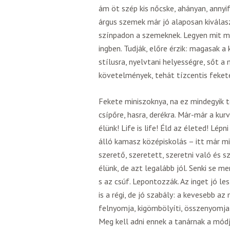
ám öt szép kis nőcske, ahányan, annyif
árgus szemek már jó alaposan kiválasz
színpadon a szemeknek. Legyen mit mu
ingben. Tudják, előre érzik: magasak a
stílusra, nyelvtani helyességre, sőt a
követelmények, tehát tízcentis fekete
Fekete miniszoknya, na ez mindegyik t
csípőre, hasra, derékra. Már-már a kur
élünk! Life is life! Éld az életed! Lépn
álló kamasz középiskolás – itt már mi
szerető, szeretett, szeretni való és sze
élünk, de azt legalább jól. Senki se m
s az csúf. Lepontozzák. Az inget jó les
is a régi, de jó szabály: a kevesebb a
felnyomja, kigömbölyíti, összenyomja 
Meg kell adni ennek a tanárnak a módjá