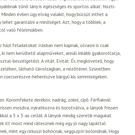
yabbnak tűnő lány is egészséges és sportos alkat: hiszti-
. Minden évben úgy elvág valakit, hogy búcsút inthet a
y lehet garantálni a minőséget. Azt, hogy a többiek, a
tól való félelmükben.
ár házi feladatokat írásban nem kapnak, olvasni is csak
ő, ki nem kerülhető alapműveket, annál inkább gyakoroltatja,
kasztal-beszélgetést. A vitát. Evitát. És megköveteli, hogy
zelében, látható távolságban, a nézőtéren. Szünetben
án csecserészve-heherészve bárgyú kis semmiségeken.
n. Koromfekete deréköv, nadrág, zokni, cipő. Férfiaknál
frissen mosdva, nyiratkozva és borotválva, a lányok frissen
kkal a 3 x 3-as cellát. A lányok mindig szeretik magukat
ek itt most mind rátesznek még egy jó nagy lapáttal:
kinek, mint egy cirkuszi bohócnak, seggszpíri bolondnak. Hogy