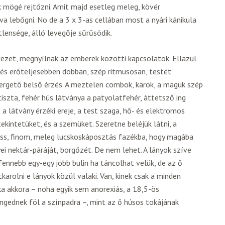
k mögé rejtőzni. Amit majd esetleg meleg, kövér
va lebőgni. No de a 3 x 3-as cellában most a nyári kánikula
tlensége, álló levegője sűrűsödik.
zet, megnyílnak az emberek közötti kapcsolatok. Ellazul
 és erőteljesebben dobban, szép ritmusosan, testét
sergető belső érzés. A meztelen combok, karok, a maguk szép
iszta, fehér hús látványa a patyolatfehér, áttetsző ing
 látvány érzéki ereje, a test szaga, hő- és elektromos
tekintetüket, és a szemüket. Szeretne beléjük látni, a
riss, finom, meleg lucskoskáposztás fazékba, hogy magába
i nektár-páráját, borgőzét. De nem lehet. A lányok szíve
fennebb egy-egy jobb bulin ha táncolhat velük, de az ő
arolni e lányok közül valaki. Van, kinek csak a minden
ka akkora – noha egyik sem anorexiás, a 18,5-ös
gednek föl a színpadra –, mint az ő húsos tokájának