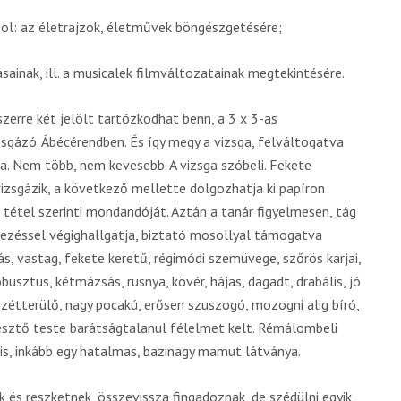
ngol: az életrajzok, életművek böngészgetésére;
sainak, ill. a musicalek filmváltozatainak megtekintésére.
szerre két jelölt tartózkodhat benn, a 3 x 3-as
 vizsgázó. Ábécérendben. És így megy a vizsga, felváltogatva
ra. Nem több, nem kevesebb. A vizsga szóbeli. Fekete
vizsgázik, a következő mellette dolgozhatja ki papíron
 tétel szerinti mondandóját. Aztán a tanár figyelmesen, tág
ejezéssel végighallgatja, biztató mosollyal támogatva
ás, vastag, fekete keretű, régimódi szemüvege, szőrös karjai,
usztus, kétmázsás, rusnya, kövér, hájas, dagadt, drabális, jó
szétterülő, nagy pocakú, erősen szuszogó, mozogni alig bíró,
jesztő teste barátságtalanul félelmet kelt. Rémálombeli
s, inkább egy hatalmas, bazinagy mamut látványa.
k és reszketnek, összevissza fingadoznak, de szédülni egyik