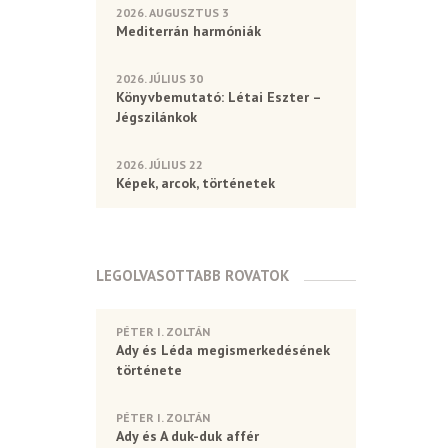
2026. AUGUSZTUS 3
Mediterrán harmóniák
2026. JÚLIUS 30
Könyvbemutató: Létai Eszter –
Jégszilánkok
2026. JÚLIUS 22
Képek, arcok, történetek
LEGOLVASOTTABB ROVATOK
PÉTER I. ZOLTÁN
Ady és Léda megismerkedésének
története
PÉTER I. ZOLTÁN
Ady és A duk-duk affér