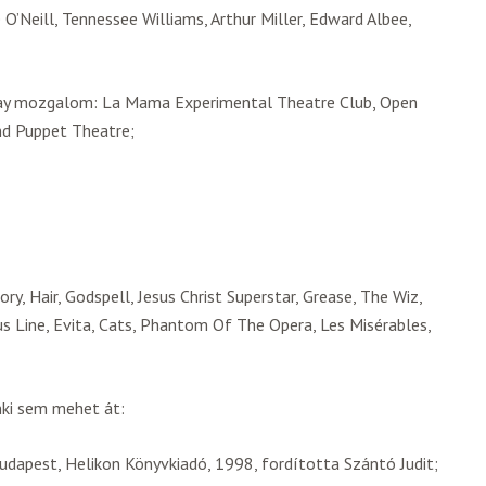
O’Neill, Tennessee Williams, Arthur Miller, Edward Albee,
way mozgalom: La Mama Experimental Theatre Club, Open
nd Puppet Theatre;
ry, Hair, Godspell, Jesus Christ Superstar, Grease, The Wiz,
us Line, Evita, Cats, Phantom Of The Opera, Les Misérables,
nki sem mehet át:
udapest, Helikon Könyvkiadó, 1998, fordította Szántó Judit;