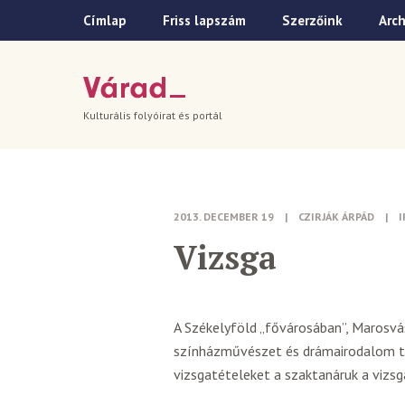
Címlap
Friss lapszám
Szerzőink
Arc
Kulturális folyóirat és portál
2013. DECEMBER 19
|
CZIRJÁK ÁRPÁD
|
Vizsga
A Székelyföld „fővárosában”, Marosvá
színházművészet és drámairodalom tör
vizsgatételeket a szaktanáruk a vizsg