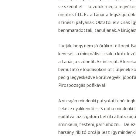
se szédül el – közülük még a legvékon
mentes fitt. Ez a tanár a legszigorúbb
színészi pályának. Oktatói elv. Csak íg
bennmaradottak, tanuljanak. A kirúgás
Tudják, hogy nem jó órákról ellógni. B
keveset, a minimálist, csak a kötelez
a tanár, a szóbelit. Az interjút. A kere
bemutató előadásokon ott üljenek kö
pedig legyeskedve körülvegyék, jópof
Pirospozsgás pofikával.
A vizsgán mindenki patyolatfehér ingbe
fekete nyakkendő is. S noha mindenki 
epilálva, az izgalom befűti állatszagu
sminkelni, festeni, parfümözni… De ez
harsány, rikító orcája lesz így minden