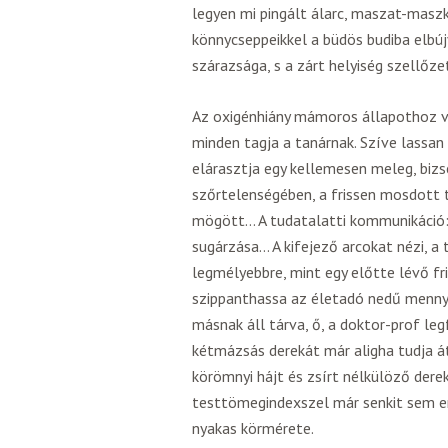
legyen mi pingált álarc, maszat-masz
könnycseppeikkel a büdös budiba elbúj
szárazsága, s a zárt helyiség szellőze
Az oxigénhiány mámoros állapothoz ve
minden tagja a tanárnak. Szíve lassan
elárasztja egy kellemesen meleg, biz
szőrtelenségében, a frissen mosdott t
mögött… A tudatalatti kommunikáció: a
sugárzása… A kifejező arcokat nézi, a 
legmélyebbre, mint egy előtte lévő f
szippanthassa az életadó nedű mennye
másnak áll tárva, ő, a doktor-prof leg
kétmázsás derekát már aligha tudja átk
körömnyi hájt és zsírt nélkülöző dere
testtömegindexszel már senkit sem en
nyakas körmérete.