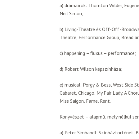
a) drámaírók: Thornton Wilder, Eugene 
Neil Simon;
b) Living-Theatre és Off-Off-Broad
Theatre, Performance Group, Bread a
c) happening – fluxus – performance;
d) Robert Wilson képszínháza;
e) musical: Porgy & Bess, West Side Sto
Cabaret, Chicago, My Fair Lady, A Chor
Miss Saigon, Fame, Rent.
Könyvészet – alapmű, mely nélkül se
a) Peter Simhandl: Színháztörténet, B