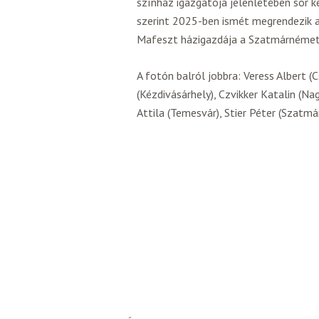
színház igazgatója jelenlétében sor 
szerint 2025-ben ismét megrendezik a
Mafeszt házigazdája a Szatmárnémeti 
A fotón balról jobbra: Veress Albert (
(Kézdivásárhely), Czvikker Katalin (N
Attila (Temesvár), Stier Péter (Szatm