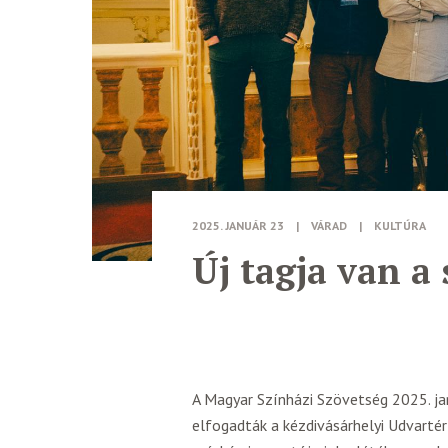
2025. JANUÁR 23
|
VÁRAD
|
KULTÚRA
Új tagja van a
A Magyar Színházi Szövetség 2025. j
elfogadták a kézdivásárhelyi Udvartér