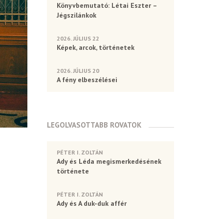
Könyvbemutató: Létai Eszter –
Jégszilánkok
2026. JÚLIUS 22
Képek, arcok, történetek
2026. JÚLIUS 20
A fény elbeszélései
LEGOLVASOTTABB ROVATOK
PÉTER I. ZOLTÁN
Ady és Léda megismerkedésének
története
PÉTER I. ZOLTÁN
Ady és A duk-duk affér