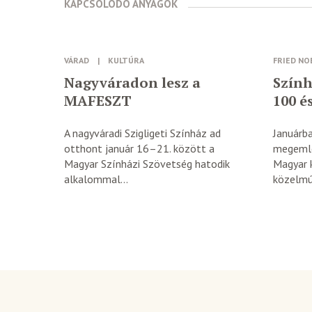
KAPCSOLODÓ ANYAGOK
VÁRAD
|
KULTÚRA
FRIED NO
Nagyváradon lesz a
Szính
MAFESZT
100 é
A nagyváradi Szigligeti Színház ad
Januárba
otthont január 16–21. között a
megemlé
Magyar Színházi Szövetség hatodik
Magyar 
alkalommal...
közelmúl