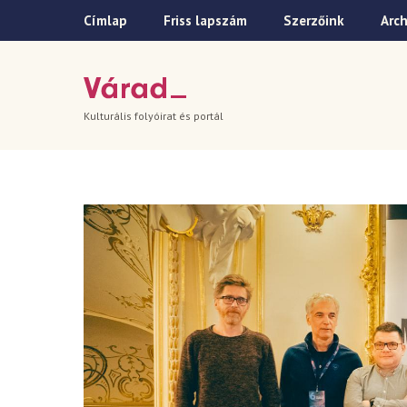
Címlap
Friss lapszám
Szerzőink
Arc
Kulturális folyóirat és portál