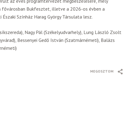
került az éves programtervezet megbeszélésére, mely
 fővárosban Bukfesztet, illetve a 2026-os évben a
Északi Színház Harag György Társulata lesz.
Csíkszereda), Nagy Pál (Székelyudvarhely), Lung László Zsolt
agyvárad), Bessenyei Gedő István (Szatmárnémeti), Balázs
árnémeti)
MEGOSZTOM