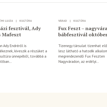
ÉMI LUJZA
|
KULTÚRA
VÁRAD
|
KULTÚRA
ázi fesztivál, Ady
Fux Feszt – nagyvár
s Mafeszt
bábfesztivál októbe
n Ady Endréről is
Tizenegy társulat tizenhat el
keznek, kiveszik a részüket a
lesz látható a hatodik alkal
kultúra ünnepéből, továbbá a
megrendezendő Fux Feszten
tban...
Nagyváradon, az erdélyi...