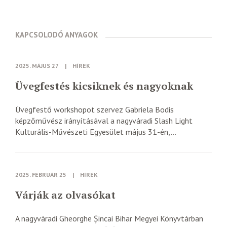
KAPCSOLODÓ ANYAGOK
2025. MÁJUS 27
|
HÍREK
Üvegfestés kicsiknek és nagyoknak
Üvegfestő workshopot szervez Gabriela Bodis
képzőművész irányításával a nagyváradi Slash Light
Kulturális-Művészeti Egyesület május 31-én,...
2025. FEBRUÁR 25
|
HÍREK
Várják az olvasókat
A nagyváradi Gheorghe Șincai Bihar Megyei Könyvtárban