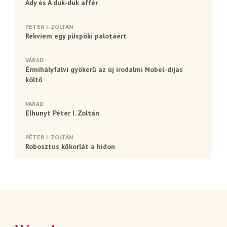
Ady és A duk-duk affér
PÉTER I. ZOLTÁN
Rekviem egy püspöki palotáért
VÁRAD
Érmihályfalvi gyökerű az új irodalmi Nobel-díjas
költő
VÁRAD
Elhunyt Péter I. Zoltán
PÉTER I. ZOLTÁN
Robosztus kőkorlát a hídon