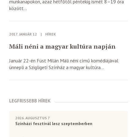
munkanapokon, azaz hétfőtől péntekig ismét 8–19 óra
között...
2017. JANUÁR 12
|
HÍREK
Máli néni a magyar kultúra napján
Január 22-én Füst Milán Máli néni című komédiájával
ünnepli a Szigligeti Színház a magyar kultúra...
LEGFRISSEBB HÍREK
2026. AUGUSZTUS 7
Színházi fesztivál lesz szeptemberben