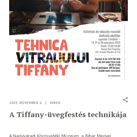
2025. NOVEMBER 6
|
HÍREK
A Tiffany-üvegfestés technikája
A Nagyváradi Körösvidéki Múzeum a Bihar Megyei