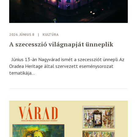
2026. JÚNIUS 8
|
KULTÚRA
A szecesszió világnapját ünneplik
Június 13-án Nagyvárad ismét a szecessziót ünnepli. Az
Oradea Heritage által szervezett eseménysorozat
tematikája...