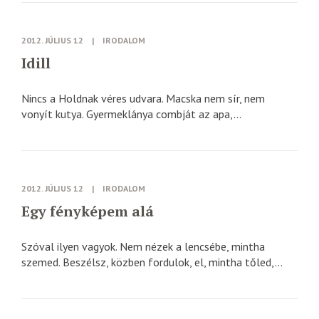
2012. JÚLIUS 12
|
IRODALOM
Idill
Nincs a Holdnak véres udvara. Macska nem sír, nem
vonyít kutya. Gyermeklánya combját az apa,...
2012. JÚLIUS 12
|
IRODALOM
Egy fényképem alá
Szóval ilyen vagyok. Nem nézek a lencsébe, mintha
szemed. Beszélsz, közben fordulok, el, mintha tőled,...