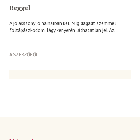
Reggel
A jó asszony jó hajnalban kel. Míg dagadt szemmel
föltápászkodom, lágy kenyerén láthatatlan jel. Az...
A SZERZŐRŐL