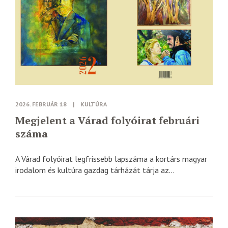
2026. FEBRUÁR 18
|
KULTÚRA
Megjelent a Várad folyóirat februári
száma
A Várad folyóirat legfrissebb lapszáma a kortárs magyar
irodalom és kultúra gazdag tárházát tárja az...