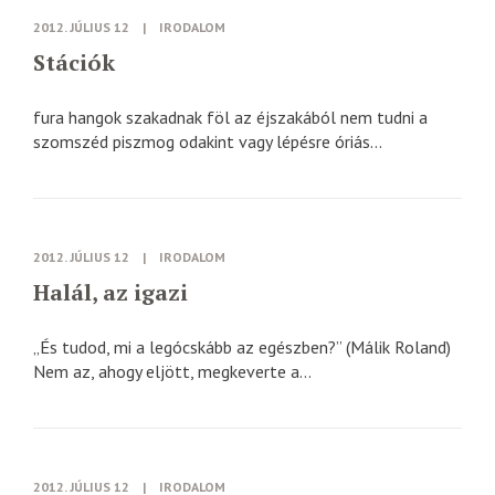
2012. JÚLIUS 12
|
IRODALOM
Stációk
fura hangok szakadnak föl az éjszakából nem tudni a
szomszéd piszmog odakint vagy lépésre óriás...
2012. JÚLIUS 12
|
IRODALOM
Halál, az igazi
„És tudod, mi a legócskább az egészben?” (Málik Roland)
Nem az, ahogy eljött, megkeverte a...
2012. JÚLIUS 12
|
IRODALOM