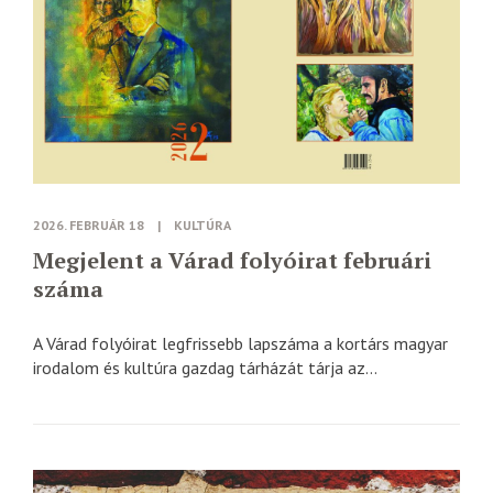
2026. FEBRUÁR 18
|
KULTÚRA
Megjelent a Várad folyóirat februári
száma
A Várad folyóirat legfrissebb lapszáma a kortárs magyar
irodalom és kultúra gazdag tárházát tárja az...