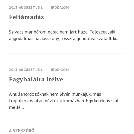
2013. AUGUSZTUS 1
|
IRODALOM
Feltámadás
Szivacs már három napja nem járt haza. Felesége, aki
aggodalmas háziasszony, rosszra gondolva szaladt ki...
2013. AUGUSZTUS 1
|
IRODALOM
Fagyhalálra ítélve
A hullahordozóknak nem lévén munkájuk, más
foglalkozás után néztek a kórházban. Egy kerek asztal
mellé...
A SZERZŐRŐL