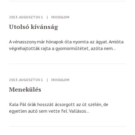
2013. AUGUSZTUS 1
|
IRODALOM
Utolsó kívánság
A vénasszony már hónapok óta nyomta az ágyat. Amióta
végrehajtották rajta a gyomorműtétet, azóta nem...
2013. AUGUSZTUS 1
|
IRODALOM
Menekülés
Kala Pál órák hosszát ácsorgott az út szélén, de
egyetlen autó sem vette fel. Vallásos...