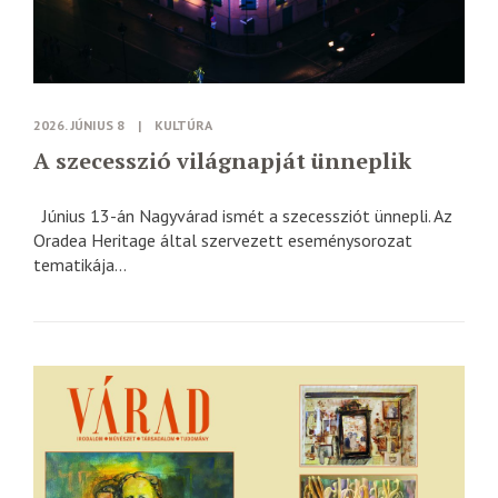
2026. JÚNIUS 8
|
KULTÚRA
A szecesszió világnapját ünneplik
Június 13-án Nagyvárad ismét a szecessziót ünnepli. Az
Oradea Heritage által szervezett eseménysorozat
tematikája...