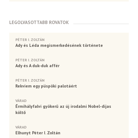
LEGOLVASOTTABB ROVATOK
PÉTER I. ZOLTÁN
Ady és Léda megismerkedésének története
PÉTER I. ZOLTÁN
Ady és A duk-duk affér
PÉTER I. ZOLTÁN
Rekviem egy püspöki palotáért
VÁRAD
Érmihályfalvi gyökerű az új irodalmi Nobel-díjas
költő
VÁRAD
Elhunyt Péter I. Zoltán