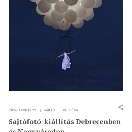
2026. ÁPRILIS 29
|
VÁRAD
|
KULTÚRA
Sajtófotó-kiállítás Debrecenben
és Nagyváradon