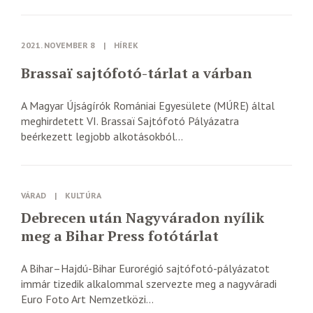
2021. NOVEMBER 8
|
HÍREK
Brassaï sajtófotó-tárlat a várban
A Magyar Újságírók Romániai Egyesülete (MÚRE) által
meghirdetett VI. Brassaï Sajtófotó Pályázatra
beérkezett legjobb alkotásokból...
VÁRAD
|
KULTÚRA
Debrecen után Nagyváradon nyílik
meg a Bihar Press fotótárlat
A Bihar–Hajdú-Bihar Eurorégió sajtófotó-pályázatot
immár tizedik alkalommal szervezte meg a nagyváradi
Euro Foto Art Nemzetközi...