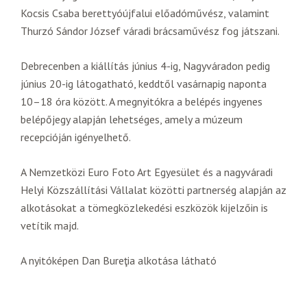
Kocsis Csaba berettyóújfalui előadóművész, valamint
Thurzó Sándor József váradi brácsaművész fog játszani.
Debrecenben a kiállítás június 4-ig, Nagyváradon pedig
június 20-ig látogatható, keddtől vasárnapig naponta
10–18 óra között. A megnyitókra a belépés ingyenes
belépőjegy alapján lehetséges, amely a múzeum
recepcióján igényelhető.
A Nemzetközi Euro Foto Art Egyesület és a nagyváradi
Helyi Közszállítási Vállalat közötti partnerség alapján az
alkotásokat a tömegközlekedési eszközök kijelzőin is
vetítik majd.
A nyitóképen Dan Bureţia alkotása látható