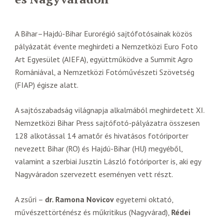
A Bihar–Hajdú-Bihar Eurorégió sajtófotósainak közös
pályázatát évente meghirdeti a Nemzetközi Euro Foto
Art Egyesület (AIEFA), együttműködve a Summit Agro
Romániával, a Nemzetközi Fotóművészeti Szövetség
(FIAP) égisze alatt.
A sajtószabadság világnapja alkalmából meghirdetett XI.
Nemzetközi Bihar Press sajtófotó-pályázatra összesen
128 alkotással 14 amatőr és hivatásos fotóriporter
nevezett Bihar (RO) és Hajdú-Bihar (HU) megyéből,
valamint a szerbiai Jusztin László fotóriporter is, aki egy
Nagyváradon szervezett eseményen vett részt.
A zsűri –
dr. Ramona Novicov
egyetemi oktató,
művészettörténész és műkritikus (Nagyvárad),
Rédei