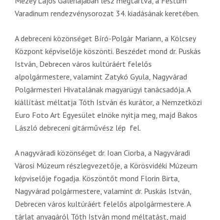
Mezey Lajos Galériájában lesz megtartva, a Festum
Varadinum rendezvénysorozat 34. kiadásának keretében.
A debreceni közönséget Bíró-Polgár Mariann, a Kölcsey
Központ képviselője köszönti. Beszédet mond dr. Puskás
István, Debrecen város kultúráért felelős
alpolgármestere, valamint Zatykó Gyula, Nagyvárad
Polgármesteri Hivatalának magyarügyi tanácsadója. A
kiállítást méltatja Tóth István és kurátor, a Nemzetközi
Euro Foto Art Egyesület elnöke nyitja meg, majd Bakos
László debreceni gitárművész lép fel.
A nagyváradi közönséget dr. Ioan Ciorba, a Nagyváradi
Városi Múzeum részlegvezetője, a Körösvidéki Múzeum
képviselője fogadja. Köszöntőt mond Florin Birta,
Nagyvárad polgármestere, valamint dr. Puskás István,
Debrecen város kultúráért felelős alpolgármestere. A
tárlat anyagáról Tóth István mond méltatást, majd