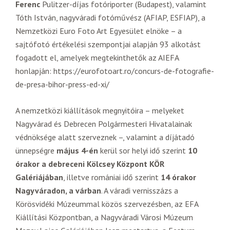
Ferenc
Pulitzer-díjas fotóriporter (Budapest), valamint
Tóth István, nagyváradi fotóművész (AFIAP, ESFIAP), a
Nemzetközi Euro Foto Art Egyesület elnöke – a
sajtófotó értékelési szempontjai alapján 93 alkotást
fogadott el, amelyek megtekinthetők az AIEFA
honlapján: https://eurofotoart.ro/concurs-de-fotografie-
de-presa-bihor-press-ed-xi/
A nemzetközi kiállítások megnyitóira – melyeket
Nagyvárad és Debrecen Polgármesteri Hivatalainak
védnöksége alatt szerveznek –, valamint a díjátadó
ünnepségre
május 4-én
kerül sor helyi idő szerint
10
órakor a debreceni Kölcsey Központ KÖR
Galériájában
, illetve romániai idő szerint
14 órakor
Nagyváradon, a várban
. A váradi vernisszázs a
Körösvidéki Múzeummal közös szervezésben, az EFA
Kiállítási Központban, a Nagyváradi Városi Múzeum