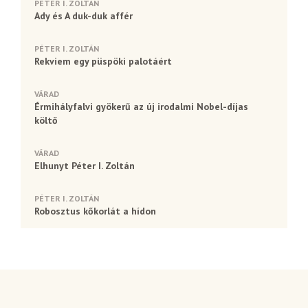
PÉTER I. ZOLTÁN
Ady és A duk-duk affér
PÉTER I. ZOLTÁN
Rekviem egy püspöki palotáért
VÁRAD
Érmihályfalvi gyökerű az új irodalmi Nobel-díjas
költő
VÁRAD
Elhunyt Péter I. Zoltán
PÉTER I. ZOLTÁN
Robosztus kőkorlát a hídon