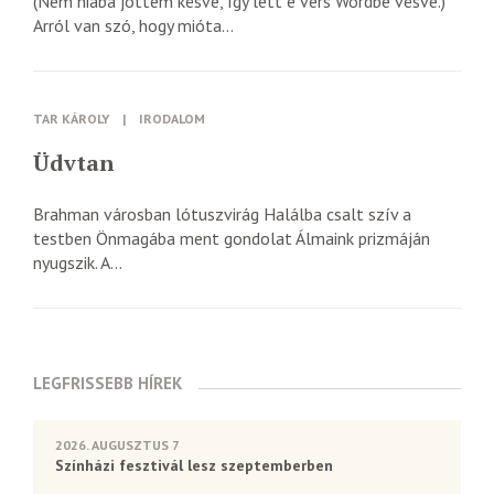
(Nem hiába jöttem késve, Így lett e vers Wördbe vésve.)
Arról van szó, hogy mióta...
TAR KÁROLY
|
IRODALOM
Üdvtan
Brahman városban lótuszvirág Halálba csalt szív a
testben Önmagába ment gondolat Álmaink prizmáján
nyugszik. A...
LEGFRISSEBB HÍREK
2026. AUGUSZTUS 7
Színházi fesztivál lesz szeptemberben