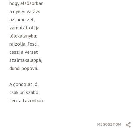
hogy elsõsorban
a nyelvi varázs
az, ami ízét,
zamatát oltja
lélekalanyba;
rajzolja, festi,
teszi a verset
szalmakalappá,
dundi popóvá.
A gondolat, ó,
csak úri szabó,
férc a fazonban.
MEGOSZTOM