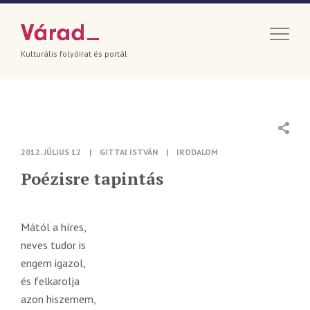
Kulturális folyóirat és portál
2012. JÚLIUS 12
|
GITTAI ISTVÁN
|
IRODALOM
Poézisre tapintás
Mától a híres,
neves tudor is
engem igazol,
és felkarolja
azon hiszemem,