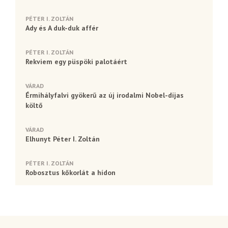
PÉTER I. ZOLTÁN
Ady és A duk-duk affér
PÉTER I. ZOLTÁN
Rekviem egy püspöki palotáért
VÁRAD
Érmihályfalvi gyökerű az új irodalmi Nobel-díjas
költő
VÁRAD
Elhunyt Péter I. Zoltán
PÉTER I. ZOLTÁN
Robosztus kőkorlát a hídon