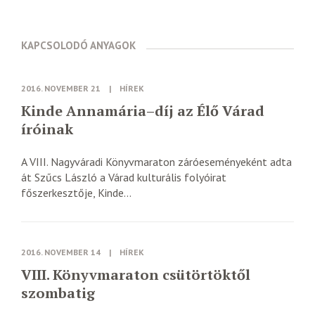
KAPCSOLODÓ ANYAGOK
2016. NOVEMBER 21
|
HÍREK
Kinde Annamária–díj az Élő Várad
íróinak
A VIII. Nagyváradi Könyvmaraton záróeseményeként adta
át Szűcs László a Várad kulturális folyóirat
főszerkesztője, Kinde...
2016. NOVEMBER 14
|
HÍREK
VIII. Könyvmaraton csütörtöktől
szombatig