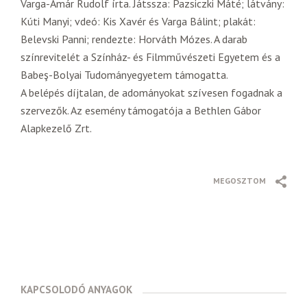
Varga-Amár Rudolf írta. Játssza: Pazsiczki Máté; látvány:
Kúti Manyi; vdeó: Kis Xavér és Varga Bálint; plakát:
Belevski Panni; rendezte: Horváth Mózes. A darab
színrevitelét a Színház- és Filmművészeti Egyetem és a
Babeş-Bolyai Tudományegyetem támogatta.
A belépés díjtalan, de adományokat szívesen fogadnak a
szervezők. Az esemény támogatója a Bethlen Gábor
Alapkezelő Zrt.
MEGOSZTOM
KAPCSOLODÓ ANYAGOK