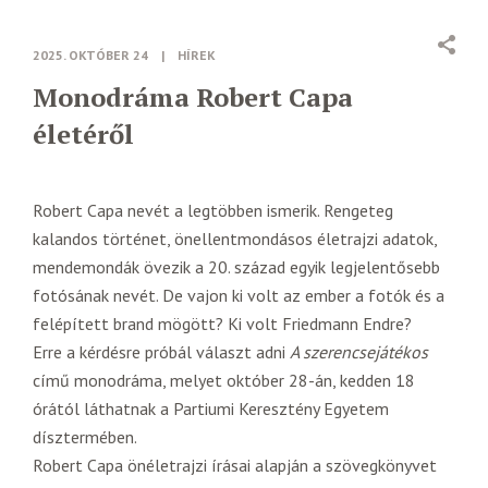
2025. OKTÓBER 24
|
HÍREK
Monodráma Robert Capa
életéről
Robert Capa nevét a legtöbben ismerik. Rengeteg
kalandos történet, önellentmondásos életrajzi adatok,
mendemondák övezik a 20. század egyik legjelentősebb
fotósának nevét. De vajon ki volt az ember a fotók és a
felépített brand mögött? Ki volt Friedmann Endre?
Erre a kérdésre próbál választ adni
A szerencsejátékos
című monodráma, melyet október 28-án, kedden 18
órától láthatnak a Partiumi Keresztény Egyetem
dísztermében.
Robert Capa önéletrajzi írásai alapján a szövegkönyvet