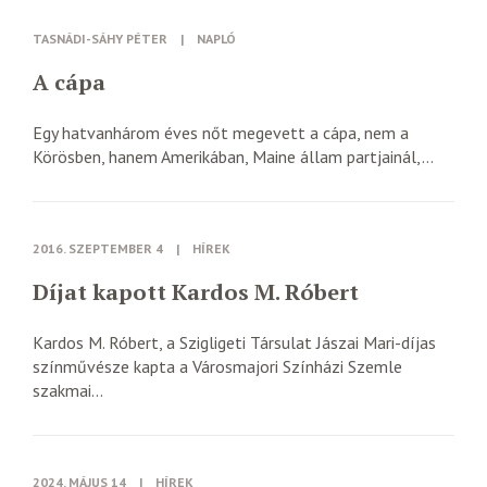
TASNÁDI-SÁHY PÉTER
|
NAPLÓ
A cápa
Egy hatvanhárom éves nőt megevett a cápa, nem a
Körösben, hanem Amerikában, Maine állam partjainál,...
2016. SZEPTEMBER 4
|
HÍREK
Díjat kapott Kardos M. Róbert
Kardos M. Róbert, a Szigligeti Társulat Jászai Mari-díjas
színművésze kapta a Városmajori Színházi Szemle
szakmai...
2024. MÁJUS 14
|
HÍREK