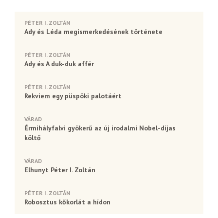
PÉTER I. ZOLTÁN
Ady és Léda megismerkedésének története
PÉTER I. ZOLTÁN
Ady és A duk-duk affér
PÉTER I. ZOLTÁN
Rekviem egy püspöki palotáért
VÁRAD
Érmihályfalvi gyökerű az új irodalmi Nobel-díjas
költő
VÁRAD
Elhunyt Péter I. Zoltán
PÉTER I. ZOLTÁN
Robosztus kőkorlát a hídon