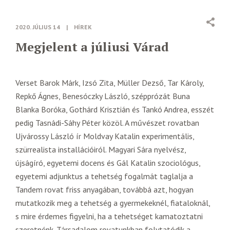
2020. JÚLIUS 14
|
HÍREK
Megjelent a júliusi Várad
Verset Barok Márk, Izsó Zita, Müller Dezső, Tar Károly,
Repkő Ágnes, Benesóczky László, szépprózát Buna
Blanka Boróka, Gothárd Krisztián és Tankó Andrea, esszét
pedig Tasnádi-Sáhy Péter közöl. A művészet rovatban
Ujvárossy László ír Moldvay Katalin experimentális,
szürrealista installációiról. Magyari Sára nyelvész,
újságíró, egyetemi docens és Gál Katalin szociológus,
egyetemi adjunktus a tehetség fogalmát taglalja a
Tandem rovat friss anyagában, továbbá azt, hogyan
mutatkozik meg a tehetség a gyermekeknél, fiataloknál,
s mire érdemes figyelni, ha a tehetséget kamatoztatni
szeretnénk. Társadalom rovatunkban folytatódik a