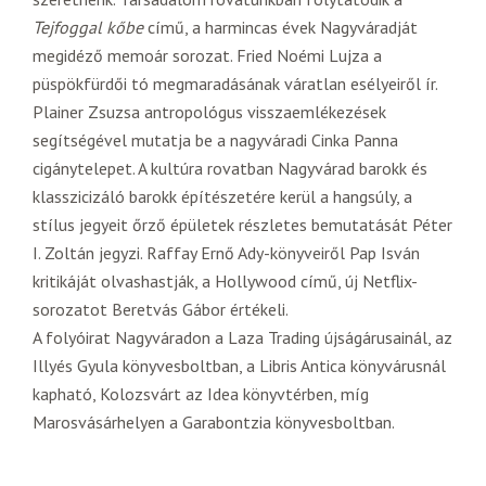
Tejfoggal kőbe
című, a harmincas évek Nagyváradját
megidéző memoár sorozat. Fried Noémi Lujza a
püspökfürdői tó megmaradásának váratlan esélyeiről ír.
Plainer Zsuzsa antropológus visszaemlékezések
segítségével mutatja be a nagyváradi Cinka Panna
cigánytelepet. A kultúra rovatban Nagyvárad barokk és
klasszicizáló barokk építészetére kerül a hangsúly, a
stílus jegyeit őrző épületek részletes bemutatását Péter
I. Zoltán jegyzi. Raffay Ernő Ady-könyveiről Pap Isván
kritikáját olvashastják, a Hollywood című, új Netflix-
sorozatot Beretvás Gábor értékeli.
A folyóirat Nagyváradon a Laza Trading újságárusainál, az
Illyés Gyula könyvesboltban, a Libris Antica könyvárusnál
kapható, Kolozsvárt az Idea könyvtérben, míg
Marosvásárhelyen a Garabontzia könyvesboltban.