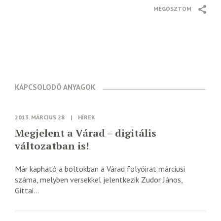
MEGOSZTOM
KAPCSOLODÓ ANYAGOK
2013. MÁRCIUS 28
|
HÍREK
Megjelent a Várad – digitális
változatban is!
Már kapható a boltokban a Várad folyóirat márciusi
száma, melyben versekkel jelentkezik Zudor János,
Gittai...