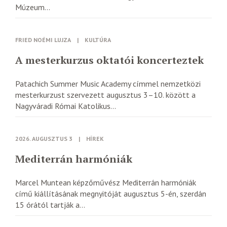
Múzeum...
FRIED NOÉMI LUJZA
|
KULTÚRA
A mesterkurzus oktatói koncerteztek
Patachich Summer Music Academy címmel nemzetközi
mesterkurzust szervezett augusztus 3–10. között a
Nagyváradi Római Katolikus...
2026. AUGUSZTUS 3
|
HÍREK
Mediterrán harmóniák
Marcel Muntean képzőművész Mediterrán harmóniák
című kiállításának megnyitóját augusztus 5-én, szerdán
15 órától tartják a...