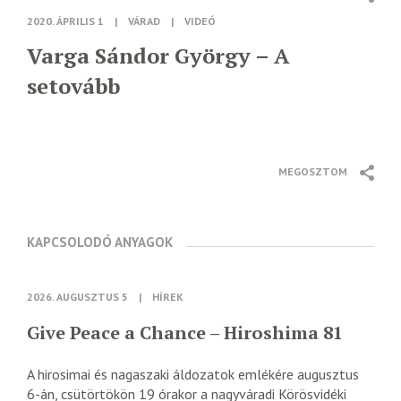
2020. ÁPRILIS 1
|
VÁRAD
|
VIDEÓ
Varga Sándor György – A
setovább
MEGOSZTOM
KAPCSOLODÓ ANYAGOK
2026. AUGUSZTUS 5
|
HÍREK
Give Peace a Chance – Hiroshima 81
A hirosimai és nagaszaki áldozatok emlékére augusztus
6-án, csütörtökön 19 órakor a nagyváradi Körösvidéki