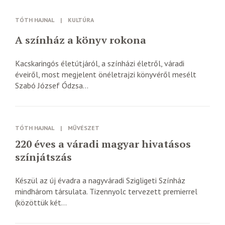
TÓTH HAJNAL
|
KULTÚRA
A színház a könyv rokona
Kacskaringós életútjáról, a színházi életről, váradi
éveiről, most megjelent önéletrajzi könyvéről mesélt
Szabó József Ódzsa...
TÓTH HAJNAL
|
MŰVÉSZET
220 éves a váradi magyar hivatásos
színjátszás
Készül az új évadra a nagyváradi Szigligeti Színház
mindhárom társulata. Tizennyolc tervezett premierrel
(közöttük két...