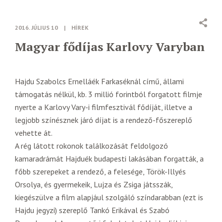
2016. JÚLIUS 10
|
HÍREK
Magyar fődíjas Karlovy Varyban
Hajdu Szabolcs Ernelláék Farkaséknál című, állami
támogatás nélkül, kb. 3 millió forintból forgatott filmje
nyerte a Karlovy Vary-i filmfesztivál fődíját, illetve a
legjobb színésznek járó díjat is a rendező-főszereplő
vehette át.
A rég látott rokonok találkozását feldolgozó
kamaradrámát Hajduék budapesti lakásában forgatták, a
főbb szerepeket a rendező, a felesége, Török-Illyés
Orsolya, és gyermekeik, Lujza és Zsiga játsszák,
kiegészülve a film alapjául szolgáló színdarabban (ezt is
Hajdu jegyzi) szereplő Tankó Erikával és Szabó