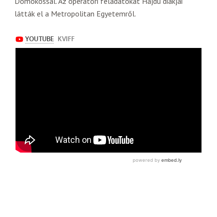
Domokossal. Az operatőri feladatokat Hajdu diákjai
látták el a Metropolitan Egyetemről.