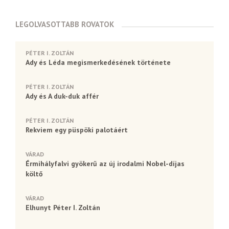
LEGOLVASOTTABB ROVATOK
PÉTER I. ZOLTÁN
Ady és Léda megismerkedésének története
PÉTER I. ZOLTÁN
Ady és A duk-duk affér
PÉTER I. ZOLTÁN
Rekviem egy püspöki palotáért
VÁRAD
Érmihályfalvi gyökerű az új irodalmi Nobel-díjas
költő
VÁRAD
Elhunyt Péter I. Zoltán