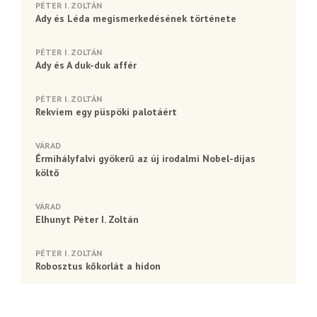
PÉTER I. ZOLTÁN
Ady és Léda megismerkedésének története
PÉTER I. ZOLTÁN
Ady és A duk-duk affér
PÉTER I. ZOLTÁN
Rekviem egy püspöki palotáért
VÁRAD
Érmihályfalvi gyökerű az új irodalmi Nobel-díjas
költő
VÁRAD
Elhunyt Péter I. Zoltán
PÉTER I. ZOLTÁN
Robosztus kőkorlát a hídon