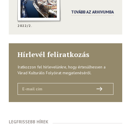
TOVÁBB AZ ARHIVUMBA
2022/2.
Hírlevél feliratkozás
Iratkozzon fel hírlevelünkre, hogy értesülhessen a
Várad Kulturális Folyóirat megjelenéséről.
LEGFRISSEBB HÍREK