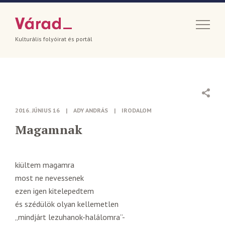
Kulturális folyóirat és portál
2016. JÚNIUS 16
|
ADY ANDRÁS
|
IRODALOM
Magamnak
kiültem magamra
most ne nevessenek
ezen igen kitelepedtem
és szédülök olyan kellemetlen
„mindjárt lezuhanok-halálomra”-