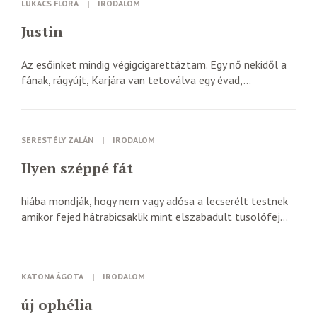
LUKÁCS FLÓRA
|
IRODALOM
Justin
Az esőinket mindig végigcigarettáztam. Egy nő nekidől a
fának, rágyújt, Karjára van tetoválva egy évad,...
SERESTÉLY ZALÁN
|
IRODALOM
Ilyen széppé fát
hiába mondják, hogy nem vagy adósa a lecserélt testnek
amikor fejed hátrabicsaklik mint elszabadult tusolófej...
KATONA ÁGOTA
|
IRODALOM
új ophélia