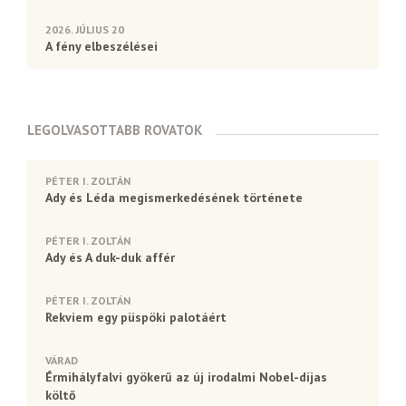
2026. JÚLIUS 20
A fény elbeszélései
LEGOLVASOTTABB ROVATOK
PÉTER I. ZOLTÁN
Ady és Léda megismerkedésének története
PÉTER I. ZOLTÁN
Ady és A duk-duk affér
PÉTER I. ZOLTÁN
Rekviem egy püspöki palotáért
VÁRAD
Érmihályfalvi gyökerű az új irodalmi Nobel-díjas
költő