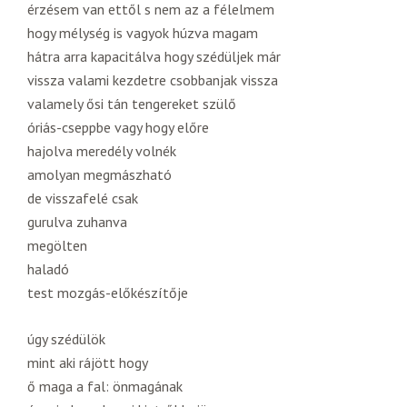
érzésem van ettől s nem az a félelmem
hogy mélység is vagyok húzva magam
hátra arra kapacitálva hogy szédüljek már
vissza valami kezdetre csobbanjak vissza
valamely ősi tán tengereket szülő
óriás-cseppbe vagy hogy előre
hajolva meredély volnék
amolyan megmászható
de visszafelé csak
gurulva zuhanva
megölten
haladó
test mozgás-előkészítője
úgy szédülök
mint aki rájött hogy
ő maga a fal: önmagának