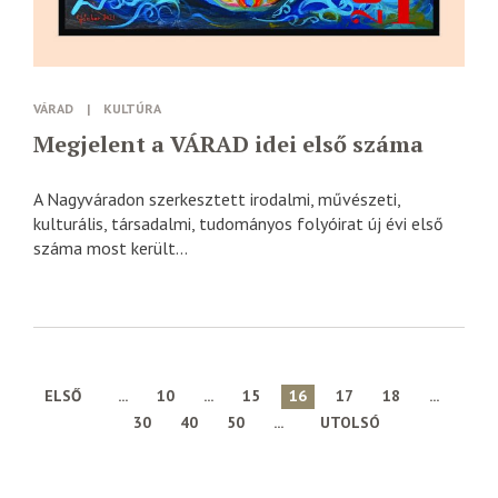
VÁRAD
|
KULTÚRA
Megjelent a VÁRAD idei első száma
A Nagyváradon szerkesztett irodalmi, művészeti,
kulturális, társadalmi, tudományos folyóirat új évi első
száma most került...
ELSŐ
...
10
...
15
16
17
18
...
30
40
50
...
UTOLSÓ