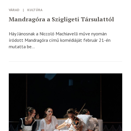
VÁRAD
|
KULTÚRA
Mandragóra a Szigligeti Társulattól
Háy Jánosnak a Niccoló Machiavelli műve nyomán
íródott Mandragóra című komédiáját február 21-én
mutatta be...