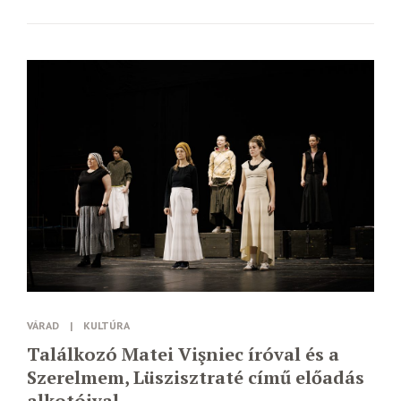
VÁRAD
|
KULTÚRA
Találkozó Matei Vişniec íróval és a
Szerelmem, Lüszisztraté című előadás
alkotóival