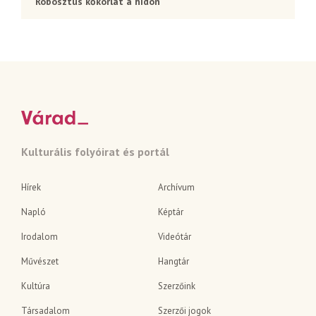
Robosztus kőkorlát a hídon
Kulturális folyóirat és portál
Hírek
Archívum
Napló
Képtár
Irodalom
Videótár
Művészet
Hangtár
Kultúra
Szerzőink
Társadalom
Szerzői jogok