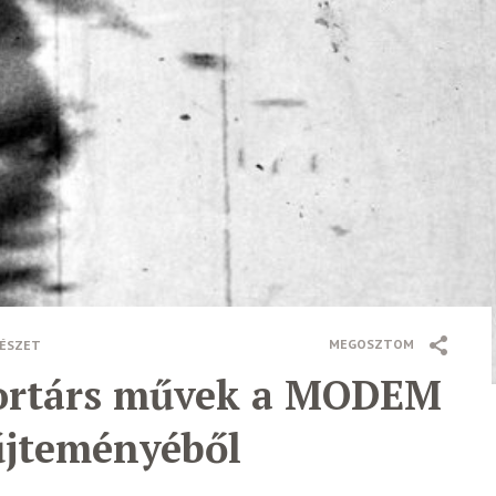
MEGOSZTOM
ÉSZET
Kortárs művek a MODEM
űjteményéből