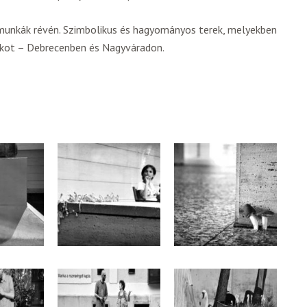
a munkák révén. Szimbolikus és hagyományos terek, melyekben
ékot – Debrecenben és Nagyváradon.