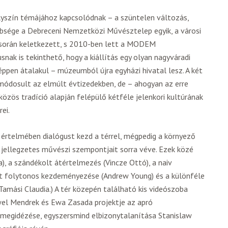
elyszín témájához kapcsolódnak – a szüntelen változás,
bsége a Debreceni Nemzetközi Művésztelep egyik, a városi
során keletkezett, s 2010-ben lett a MODEM
nak is tekinthető, hogy a kiállítás egy olyan nagyváradi
 éppen átalakul – múzeumból újra egyházi hivatal lesz. A két
 módosult az elmúlt évtizedekben, de – ahogyan az erre
közös tradíció alapján felépülő kétféle jelenkori kultúrának
ei.
s értelmében dialógust kezd a térrel, mégpedig a környező
 jellegzetes művészi szempontjait sorra véve. Ezek közé
), a szándékolt átértelmezés (Vincze Ottó), a naiv
lat folytonos kezdeményezése (Andrew Young) és a különféle
Tamási Claudia.) A tér közepén található kis videószoba
wel Mendrek és Ewa Zasada projektje az apró
egidézése, egyszersmind elbizonytalanítása Stanislaw