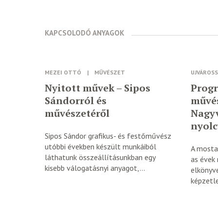
KAPCSOLODÓ ANYAGOK
MEZEI OTTÓ
|
MŰVÉSZET
UJVÁROSS
Nyitott művek – Sipos
Progr
Sándorról és
művés
művészetéről
Nagy
nyolc
Sipos Sándor grafikus- és festőművész
utóbbi években készült munkáiból
A mostan
láthatunk összeállításunkban egy
as évek
kisebb válogatásnyi anyagot,...
elkönyve
képzetl