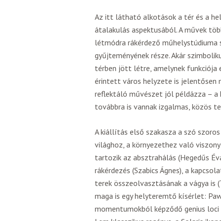
Az itt látható alkotások a tér és a h
átalakulás aspektusából. A művek töb
létmódra rákérdező műhelystúdiuma 
gyűjteményének része. Akár szimbolikus
térben jött létre, amelynek funkciója
érintett város helyzete is jelentősen
reflektáló művészet jól példázza – a 
továbbra is vannak izgalmas, közös ter
A kiállítás első szakasza a szó szoro
világhoz, a környezethez való viszony
tartozik az absztrahálás (Hegedűs Éva
rákérdezés (Szabics Ágnes), a kapcso
terek összeolvasztásának a vágya is (
maga is egy helyteremtő kísérlet: Pa
momentumokból képződő genius loci m