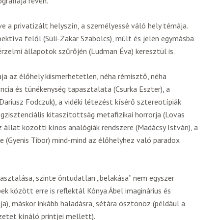
gráfiája révén.
e a privatizált helyszín, a személyessé váló hely témája.
ektíva felől (Süli-Zakar Szabolcs), múlt és jelen egymásba
rzelmi állapotok szűrőjén (Ludman Éva) keresztül is.
ja az élőhely kiismerhetetlen, néha rémisztő, néha
encia és tünékenység tapasztalata (Csurka Eszter), a
Dariusz Fodczuk), a vidéki létezést kísérő sztereotípiák
egzisztenciális kitaszítottság metafizikai horrorja (Lovas
z állat közötti kínos analógiák rendszere (Madácsy István), a
e (Gyenis Tibor) mind-mind az élőhelyhez való paradox
apasztalása, szinte öntudatlan „belakása” nem egyszer
k között erre is reflektál Kónya Ábel imaginárius és
a), máskor inkább haladásra, sétára ösztönöz (például a
tet kínáló printjei mellett).