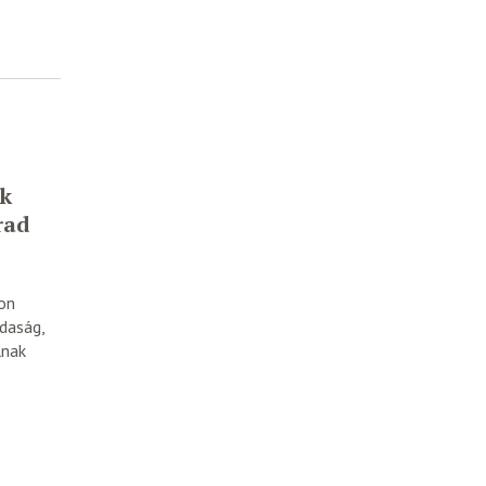
ok
rad
on
daság,
lnak