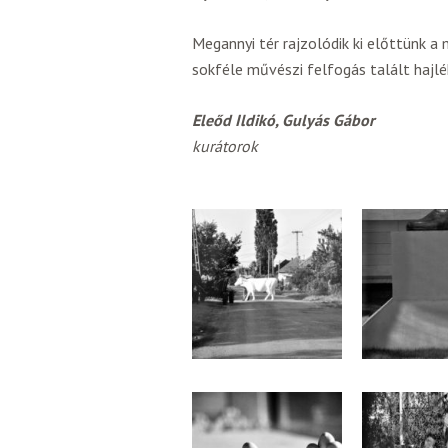
Megannyi tér rajzolódik ki előttünk 
sokféle művészi felfogás talált hajl
Eleőd Ildikó, Gulyás Gábor
kurátorok