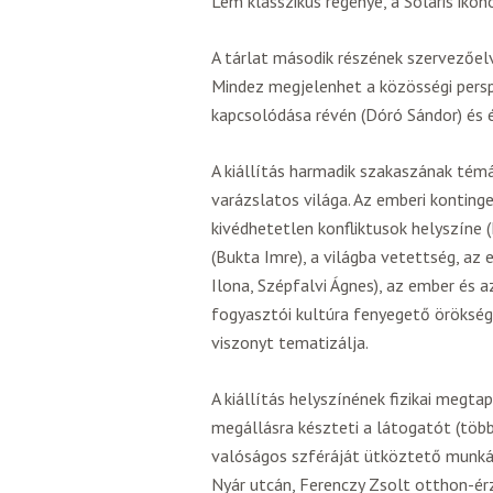
Lem klasszikus regénye, a Solaris ikono
A tárlat második részének szervezőelv
Mindez megjelenhet a közösségi persp
kapcsolódása révén (Dóró Sándor) és é
A kiállítás harmadik szakaszának témá
varázslatos világa. Az emberi konting
kivédhetetlen konfliktusok helyszíne (
(Bukta Imre), a világba vetettség, az 
Ilona, Szépfalvi Ágnes), az ember és a
fogyasztói kultúra fenyegető örökség
viszonyt tematizálja.
A kiállítás helyszínének fizikai megt
megállásra készteti a látogatót (többe
valóságos szféráját ütköztető munkáj
Nyár utcán, Ferenczy Zsolt otthon-érze