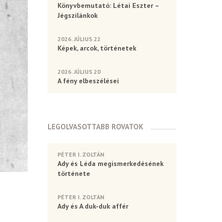
Könyvbemutató: Létai Eszter –
Jégszilánkok
2026. JÚLIUS 22
Képek, arcok, történetek
2026. JÚLIUS 20
A fény elbeszélései
LEGOLVASOTTABB ROVATOK
PÉTER I. ZOLTÁN
Ady és Léda megismerkedésének
története
PÉTER I. ZOLTÁN
Ady és A duk-duk affér