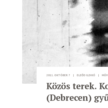
2011. OKTÓBER 7
|
ELEŐD ILDIKÓ
|
MŰV
Közös terek. 
(Debrecen) gy