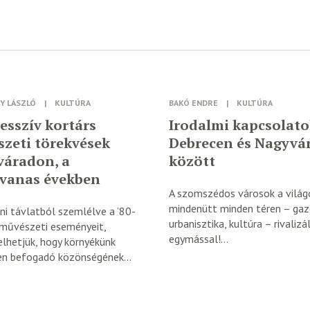
Y LÁSZLÓ
|
KULTÚRA
BAKÓ ENDRE
|
KULTÚRA
esszív kortárs
Irodalmi kapcsolat
zeti törekvések
Debrecen és Nagyvá
váradon, a
között
vanas években
A szomszédos városok a világ
mindenütt minden téren – gaz
i távlatból szemlélve a ’80-
urbanisztika, kultúra – rivalizá
 művészeti eseményeit,
egymással!...
lhetjük, hogy környékünk
en befogadó közönségének...