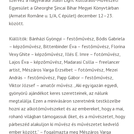
szervez a nagyváradi Slash Light Kulturális-Művészeti
Egyesület a Gheorghe Şincai Bihar Megyei Könyvtárban
(Armatei Române u. 1/A, C épület) december 12–23.
között.
Kiállítók: Bánházi Gyöngyi – festőművész, Bódis Gabriela
– képzőművész, Bittenbinder Éva – festőművész, Florina
Vexy Ghite – képzőművész, Illés E. Imre – fotóművész,
Lajos Éva – képzőművész, Madarasi Csilla – freelancer
artist, Mészáros Varga Erzsébet – fotóművész, Mezei
András – festőművész, Papp Gábor – festőművész,
Viktor József – amatőr művész. „Aki egy igazán egyedi,
gyönyörű ajándékot keres szeretteinek, az nálunk
megtalálja. Ezen a minivásáron szeretnénk testközelbe
hozni az alkotóművészeket és az embereket, hogy a mai,
rohanó világban támogassuk őket, és a művészetet, hogy
párbeszéd alakuljon ki művész és művészetet kedvelő
ember között.” – fogalmazta meg Mészáros Varga