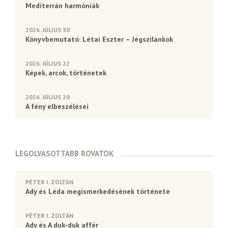
Mediterrán harmóniák
2026. JÚLIUS 30
Könyvbemutató: Létai Eszter – Jégszilánkok
2026. JÚLIUS 22
Képek, arcok, történetek
2026. JÚLIUS 20
A fény elbeszélései
LEGOLVASOTTABB ROVATOK
PÉTER I. ZOLTÁN
Ady és Léda megismerkedésének története
PÉTER I. ZOLTÁN
Ady és A duk-duk affér