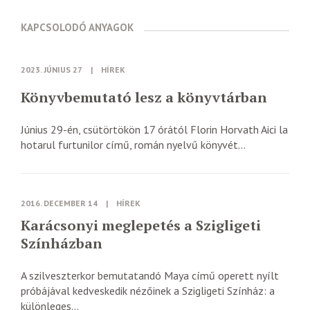
KAPCSOLODÓ ANYAGOK
2023. JÚNIUS 27
|
HÍREK
Könyvbemutató lesz a könyvtárban
Június 29-én, csütörtökön 17 órától Florin Horvath Aici la
hotarul furtunilor című, román nyelvű könyvét...
2016. DECEMBER 14
|
HÍREK
Karácsonyi meglepetés a Szigligeti
Színházban
A szilveszterkor bemutatandó Maya című operett nyílt
próbájával kedveskedik nézőinek a Szigligeti Színház: a
különleges...