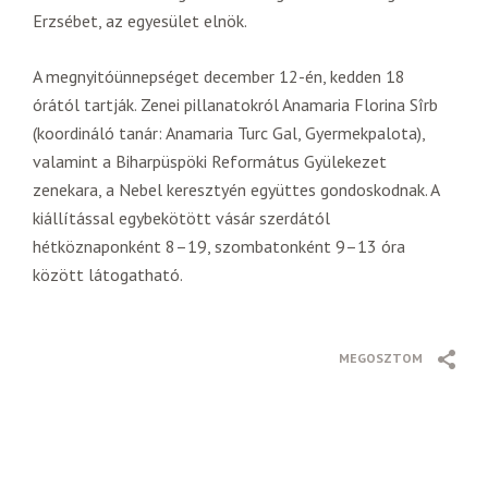
Erzsébet, az egyesület elnök.
A megnyitóünnepséget december 12-én, kedden 18
órától tartják. Zenei pillanatokról Anamaria Florina Sîrb
(koordináló tanár: Anamaria Turc Gal, Gyermekpalota),
valamint a Biharpüspöki Református Gyülekezet
zenekara, a Nebel keresztyén együttes gondoskodnak. A
kiállítással egybekötött vásár szerdától
hétköznaponként 8–19, szombatonként 9–13 óra
között látogatható.
MEGOSZTOM