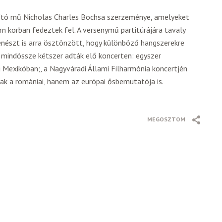
ító mű Nicholas Charles Bochsa szerzeménye, amelyeket
rn korban fedeztek fel. A versenymű partitúrájára tavaly
enészt is arra ösztönzött, hogy különböző hangszerekre
 mindössze kétszer adták elő koncerten: egyszer
 Mexikóban;, a Nagyváradi Állami Filharmónia koncertjén
k a romániai, hanem az európai ősbemutatója is.
MEGOSZTOM