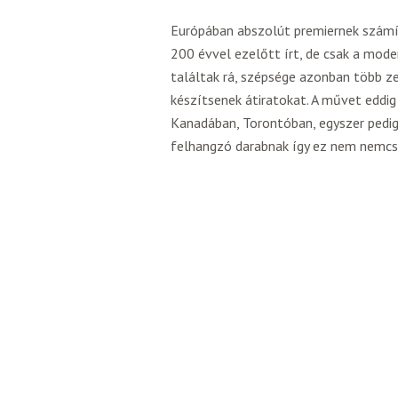
Európában abszolút premiernek szám
200 évvel ezelőtt írt, de csak a mode
találtak rá, szépsége azonban több z
készítsenek átiratokat. A művet eddig
Kanadában, Torontóban, egyszer pedig
felhangzó darabnak így ez nem nemcsa