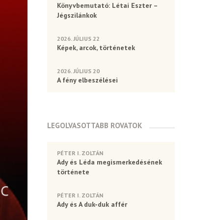
Könyvbemutató: Létai Eszter –
Jégszilánkok
2026. JÚLIUS 22
Képek, arcok, történetek
2026. JÚLIUS 20
A fény elbeszélései
LEGOLVASOTTABB ROVATOK
PÉTER I. ZOLTÁN
Ady és Léda megismerkedésének
története
PÉTER I. ZOLTÁN
Ady és A duk-duk affér