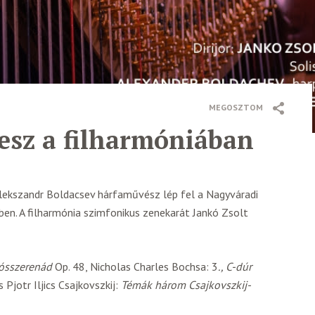
MEGOSZTOM
esz a filharmóniában
lekszandr Boldacsev hárfaművész lép fel a Nagyváradi
en. A filharmónia szimfonikus zenekarát Jankó Zsolt
ósszerenád
Op. 48, Nicholas Charles Bochsa: 3
., C-dúr
 Pjotr Iljics Csajkovszkij:
Témák három Csajkovszkij-