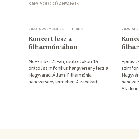
KAPCSOLODÓ ANYAGOK
2024. NOVEMBER 26
|
HÍREK
2025. ÁPR
Koncert lesz a
Konce
filharmóniában
filh
November 28-án, csütörtökön 19
Április 
órától szimfonikus hangverseny lesz a
szimfon
Nagyváradi Állami Filharmónia
Nagyvára
hangversenytermében. A zenekart...
hangver
Vladimir.