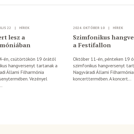
ILIS 22
|
HÍREK
2024. OKTÓBER 10
|
HÍREK
rt lesz a
Szimfonikus hangve
armóniában
a Festifallon
24-én, csütörtökön 19 órától
Október 11-én, pénteken 19 ó
ikus hangversenyt tartanak a
szimfonikus hangversenyt tar
di Állami Filharmónia
Nagyváradi Állami Filharmónia
senytermében. Vezényel
koncerttermében. A koncert...
..