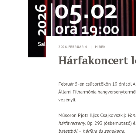
2026. FEBRUÁR 4
|
HÍREK
Hárfakoncert l
Február 5-én csütörtökön 19 órától A
Állami Filharmónia hangversenyterméb
vezényli.
Műsoron Pjotr Iljics Csajkovszkij:
Von
hárfaverseny
, Op. 293 (ősbemutató) és
balettből – hárfára és zenekarra
.