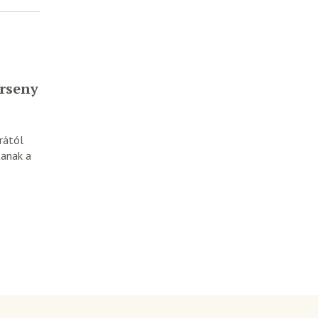
rseny
rától
tanak a