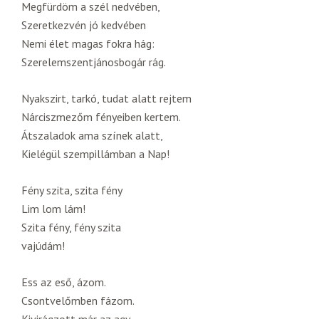
Megfürdöm a szél nedvében,
Szeretkezvén jó kedvében
Nemi élet magas fokra hág:
Szerelemszentjánosbogár rág.
Nyakszirt, tarkó, tudat alatt rejtem
Nárciszmezőm fényeiben kertem.
Átszaladok ama színek alatt,
Kielégül szempillámban a Nap!
Fény szita, szita fény
Lim lom lám!
Szita fény, fény szita
vajúdám!
Ess az eső, ázom.
Csontvelőmben fázom.