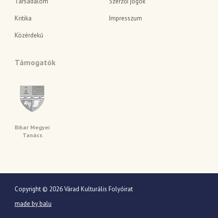
Társadalom
Szerzői jogok
Kritika
Impresszum
Közérdekű
Támogatók
Bihar Megyei
Tanács
Copyright © 2026 Várad Kulturális Folyóirat
made by balu