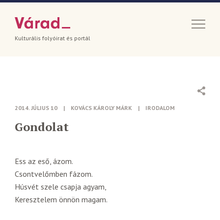
Kulturális folyóirat és portál
2014. JÚLIUS 10
|
KOVÁCS KÁROLY MÁRK
|
IRODALOM
Gondolat
Ess az eső, ázom.
Csontvelőmben fázom.
Húsvét szele csapja agyam,
Keresztelem önnön magam.