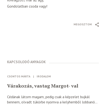
Kivirágzott már az agy,
Gondolatban csoda vagy!
MEGOSZTOM
KAPCSOLODÓ ANYAGOK
CSONTOS MÁRTA
|
IRODALOM
Várakozás, vastag Margot- val
Cédának látom magam, pedig csak a képzelet bujkál
bennem, olvadt tükörbe nyomva a kelyhemből lobbanó...