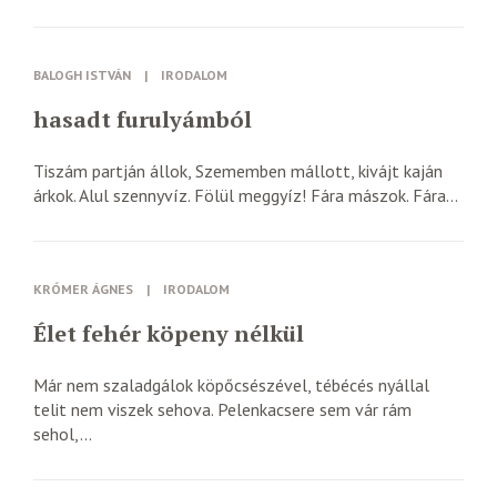
BALOGH ISTVÁN
|
IRODALOM
hasadt furulyámból
Tiszám partján állok, Szememben mállott, kivájt kaján
árkok. Alul szennyvíz. Fölül meggyíz! Fára mászok. Fára...
KRÓMER ÁGNES
|
IRODALOM
Élet fehér köpeny nélkül
Már nem szaladgálok köpőcsészével, tébécés nyállal
telit nem viszek sehova. Pelenkacsere sem vár rám
sehol,...