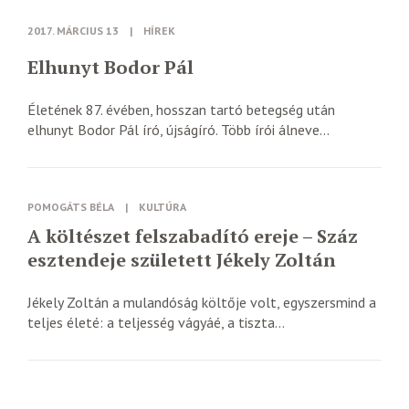
2017. MÁRCIUS 13
|
HÍREK
Elhunyt Bodor Pál
Életének 87. évében, hosszan tartó betegség után
elhunyt Bodor Pál író, újságíró. Több írói álneve...
POMOGÁTS BÉLA
|
KULTÚRA
A költészet felszabadító ereje – Száz
esztendeje született Jékely Zoltán
Jékely Zoltán a mulandóság költője volt, egyszersmind a
teljes életé: a teljesség vágyáé, a tiszta...