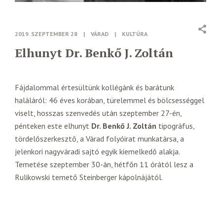
2019. SZEPTEMBER 28
|
VÁRAD
|
KULTÚRA
Elhunyt Dr. Benkő J. Zoltán
Fájdalommal értesültünk kollégánk és barátunk
haláláról: 46 éves korában, türelemmel és bölcsességgel
viselt, hosszas szenvedés után szeptember 27-én,
pénteken este elhunyt
Dr. Benkő J. Zoltán
tipográfus,
tördelőszerkesztő, a Várad folyóirat munkatársa, a
jelenkori nagyváradi sajtó egyik kiemelkedő alakja.
Temetése szeptember 30-án, hétfőn 11 órától lesz a
Rulikowski temető Steinberger kápolnájától.