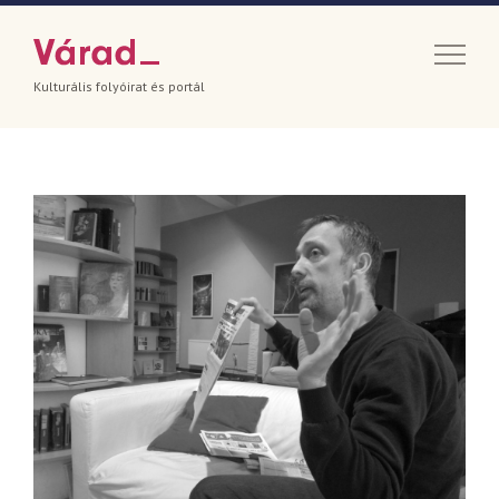
Kulturális folyóirat és portál