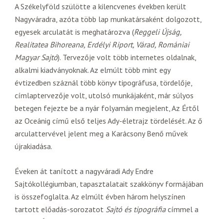
A Székelyföld szülötte a kilencvenes években került
Nagyváradra, azóta több lap munkatársaként dolgozott,
egyesek arculatát is meghatározva (
Reggeli Újság,
Realitatea Bihoreana, Erdélyi Riport, Várad, Romániai
Magyar Sajtó
). Tervezője volt több internetes oldalnak,
alkalmi kiadványoknak. Az elmúlt több mint egy
évtizedben száznál több könyv tipográfusa, tördelője,
címlaptervezője volt, utolsó munkájaként, már súlyos
betegen fejezte be a nyár folyamán megjelent, Az Értől
az Oceánig című első teljes Ady-életrajz tördelését. Az ő
arculattervével jelent meg a Karácsony Benő művek
újrakiadása.
Éveken át tanított a nagyváradi Ady Endre
Sajtókollégiumban, tapasztalatait szakkönyv formájában
is összefoglalta. Az elmúlt évben három helyszínen
tartott előadás-sorozatot
Sajtó és tipográfia
címmel a