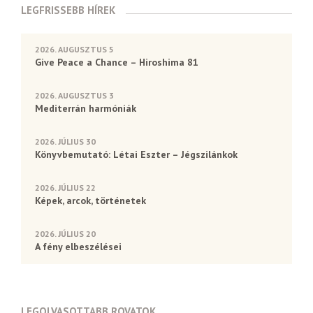
LEGFRISSEBB HÍREK
2026. AUGUSZTUS 5
Give Peace a Chance – Hiroshima 81
2026. AUGUSZTUS 3
Mediterrán harmóniák
2026. JÚLIUS 30
Könyvbemutató: Létai Eszter – Jégszilánkok
2026. JÚLIUS 22
Képek, arcok, történetek
2026. JÚLIUS 20
A fény elbeszélései
LEGOLVASOTTABB ROVATOK