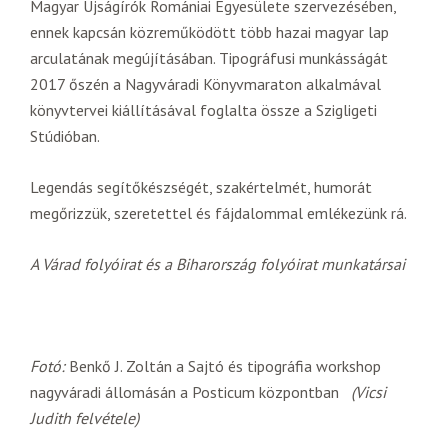
Magyar Újságírók Romániai Egyesülete szervezésében,
ennek kapcsán közreműködött több hazai magyar lap
arculatának megújításában. Tipográfusi munkásságát
2017 őszén a Nagyváradi Könyvmaraton alkalmával
könyvtervei kiállításával foglalta össze a Szigligeti
Stúdióban.
Legendás segítőkészségét, szakértelmét, humorát
megőrizzük, szeretettel és fájdalommal emlékezünk rá.
A Várad folyóirat és a Biharország folyóirat munkatársai
Fotó:
Benkő J. Zoltán a Sajtó és tipográfia workshop
nagyváradi állomásán a Posticum központban
(Vicsi
Judith felvétele)