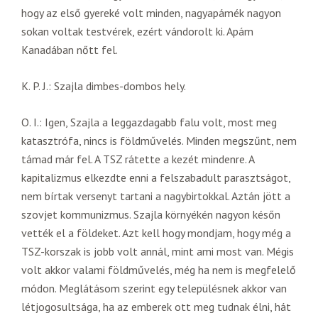
hogy az első gyereké volt minden, nagyapámék nagyon
sokan voltak testvérek, ezért vándorolt ki. Apám
Kanadában nőtt fel.
K. P. J.: Szajla dimbes-dombos hely.
O. I.: Igen, Szajla a leggazdagabb falu volt, most meg
katasztrófa, nincs is földművelés. Minden megszűnt, nem
támad már fel. A TSZ rátette a kezét mindenre. A
kapitalizmus elkezdte enni a felszabadult parasztságot,
nem bírtak versenyt tartani a nagybirtokkal. Aztán jött a
szovjet kommunizmus. Szajla környékén nagyon későn
vették el a földeket. Azt kell hogy mondjam, hogy még a
TSZ-korszak is jobb volt annál, mint ami most van. Mégis
volt akkor valami földművelés, még ha nem is megfelelő
módon. Meglátásom szerint egy településnek akkor van
létjogosultsága, ha az emberek ott meg tudnak élni, hát