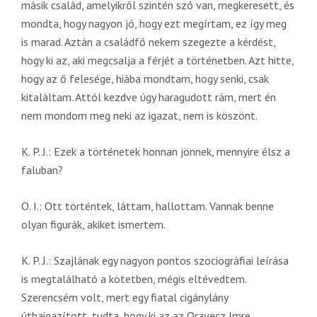
másik család, amelyikről szintén szó van, megkeresett, és
mondta, hogy nagyon jó, hogy ezt megírtam, ez így meg
is marad. Aztán a családfő nekem szegezte a kérdést,
hogy ki az, aki megcsalja a férjét a történetben. Azt hitte,
hogy az ő felesége, hiába mondtam, hogy senki, csak
kitaláltam. Attól kezdve úgy haragudott rám, mert én
nem mondom meg neki az igazat, nem is köszönt.
K. P. J.: Ezek a történetek honnan jönnek, mennyire élsz a
faluban?
O. I.: Ott történtek, láttam, hallottam. Vannak benne
olyan figurák, akiket ismertem.
K. P. J.: Szajlának egy nagyon pontos szociográfiai leírása
is megtalálható a kötetben, mégis eltévedtem.
Szerencsém volt, mert egy fiatal cigánylány
útbaigazított, tudta, hogy ki az az Oravecz Imre.