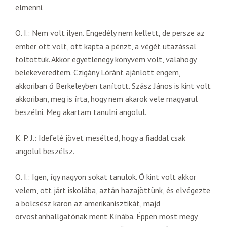
elmenni.
O. I.: Nem volt ilyen. Engedély nem kellett, de persze az
ember ott volt, ott kapta a pénzt, a végét utazással
töltöttük. Akkor egyetlenegy könyvem volt, valahogy
belekeveredtem. Czigány Lóránt ajánlott engem,
akkoriban ő Berkeleyben tanított. Szász János is kint volt
akkoriban, meg is írta, hogy nem akarok vele magyarul
beszélni. Meg akartam tanulni angolul.
K. P. J.: Idefelé jövet mesélted, hogy a fiaddal csak
angolul beszélsz.
O. I.: Igen, így nagyon sokat tanulok. Ő kint volt akkor
velem, ott járt iskolába, aztán hazajöttünk, és elvégezte
a bölcsész karon az amerikanisztikát, majd
orvostanhallgatónak ment Kínába. Éppen most megy