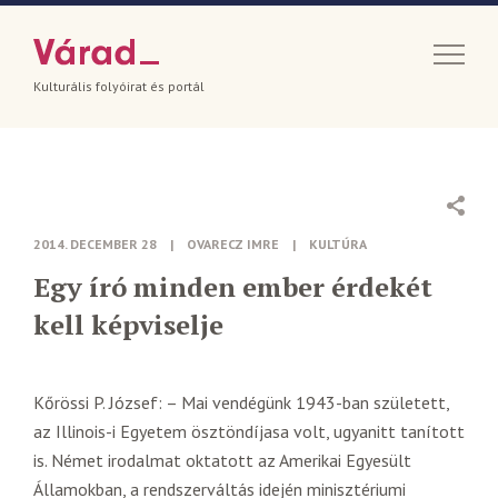
Kulturális folyóirat és portál
2014. DECEMBER 28
|
OVARECZ IMRE
|
KULTÚRA
Egy író minden ember érdekét
kell képviselje
Kőrössi P. József: – Mai vendégünk 1943-ban született,
az Illinois-i Egyetem ösztöndíjasa volt, ugyanitt tanított
is. Német irodalmat oktatott az Amerikai Egyesült
Államokban, a rendszerváltás idején minisztériumi