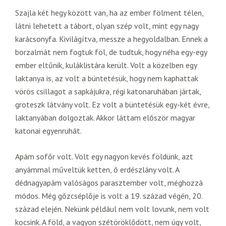
Szajla két hegy között van, ha az ember fölment télen,
látni lehetett a tábort, olyan szép volt, mint egy nagy
karácsonyfa. Kivilágítva, messze a hegyoldalban. Ennek a
borzalmát nem fogtuk föl, de tudtuk, hogy néha egy-egy
ember eltűnik, kuláklistára került. Volt a közelben egy
laktanya is, az volt a büntetésük, hogy nem kaphattak
vörös csillagot a sapkájukra, régi katonaruhában jártak,
groteszk látvány volt. Ez volt a büntetésük egy-két évre,
laktanyában dolgoztak. Akkor láttam először magyar
katonai egyenruhát.
Apám sofőr volt. Volt egy nagyon kevés földünk, azt
anyámmal műveltük ketten, ő erdészlány volt. A
dédnagyapám valóságos parasztember volt, méghozzá
módos. Még gőzcséplője is volt a 19. század végén, 20.
század elején. Nekünk például nem volt lovunk, nem volt
kocsink. A föld, a vagyon szétöröklődött, nem úgy volt,