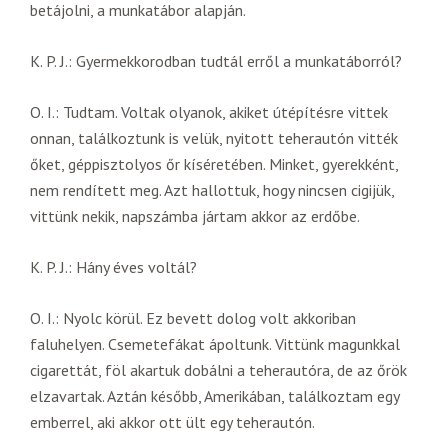
betájolni, a munkatábor alapján.
K. P. J.: Gyermekkorodban tudtál erről a munkatáborról?
O. I.: Tudtam. Voltak olyanok, akiket útépítésre vittek
onnan, találkoztunk is velük, nyitott teherautón vitték
őket, géppisztolyos őr kíséretében. Minket, gyerekként,
nem rendített meg. Azt hallottuk, hogy nincsen cigijük,
vittünk nekik, napszámba jártam akkor az erdőbe.
K. P. J.: Hány éves voltál?
O. I.: Nyolc körül. Ez bevett dolog volt akkoriban
faluhelyen. Csemetefákat ápoltunk. Vittünk magunkkal
cigarettát, föl akartuk dobálni a teherautóra, de az őrök
elzavartak. Aztán később, Amerikában, találkoztam egy
emberrel, aki akkor ott ült egy teherautón.