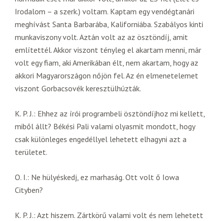
Irodalom – a szerk.) voltam. Kaptam egy vendégtanári
meghívást Santa Barbarába, Kaliforniába. Szabályos kinti
munkaviszony volt. Aztán volt az az ösztöndíj, amit
említettél. Akkor viszont tényleg el akartam menni, már
volt egy fiam, aki Amerikában élt, nem akartam, hogy az
akkori Magyarországon nőjön fel. Az én elmenetelemet
viszont Gorbacsovék keresztülhúzták.
K. P. J.: Ehhez az írói programbeli ösztöndíjhoz mi kellett,
miből állt? Békési Pali valami olyasmit mondott, hogy
csak különleges engedéllyel lehetett elhagyni azt a
területet.
O. I.: Ne hülyéskedj, ez marhaság. Ott volt ő Iowa
Cityben?
K. P. J.: Azt hiszem. Zártkörű valami volt és nem lehetett