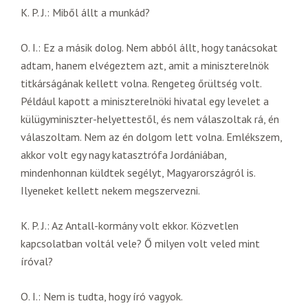
K. P. J.: Miből állt a munkád?
O. I.: Ez a másik dolog. Nem abból állt, hogy tanácsokat
adtam, hanem elvégeztem azt, amit a miniszterelnök
titkárságának kellett volna. Rengeteg őrültség volt.
Például kapott a miniszterelnöki hivatal egy levelet a
külügyminiszter-helyettestől, és nem válaszoltak rá, én
válaszoltam. Nem az én dolgom lett volna. Emlékszem,
akkor volt egy nagy katasztrófa Jordániában,
mindenhonnan küldtek segélyt, Magyarországról is.
Ilyeneket kellett nekem megszervezni.
K. P. J.: Az Antall-kormány volt ekkor. Közvetlen
kapcsolatban voltál vele? Ő milyen volt veled mint
íróval?
O. I.: Nem is tudta, hogy író vagyok.