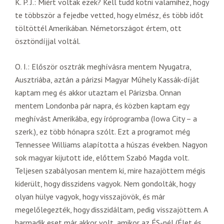
K. P. J.: Miért voltak ezek? Kell tudd kötni valamihez, hogy
te többször a fejedbe vetted, hogy elmész, és több időt
töltöttél Amerikában. Németországot értem, ott
ösztöndíjjal voltál.
O. I.: Először osztrák meghívásra mentem Nyugatra,
Ausztriába, aztán a párizsi Magyar Műhely Kassák-díját
kaptam meg és akkor utaztam el Párizsba. Onnan
mentem Londonba pár napra, és közben kaptam egy
meghívást Amerikába, egy íróprogramba (Iowa City – a
szerk.), ez több hónapra szólt. Ezt a programot még
Tennessee Williams alapította a húszas években. Nagyon
sok magyar kijutott ide, előttem Szabó Magda volt.
Teljesen szabályosan mentem ki, mire hazajöttem mégis
kiderült, hogy disszidens vagyok. Nem gondolták, hogy
olyan hülye vagyok, hogy visszajövök, és már
megelőlegezték, hogy disszidáltam, pedig visszajöttem. A
harmadik eset már akkor volt, amikor az ÉS-nél (Élet és