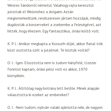
Weöres Sándorról németül. Valahogy rajta keresztül
jutottak el Weöreshez a dolgaim. Aztán
megismerkedtünk, rendszeresen jártam hozzájuk, mindig
dugdosták a konzerveket a zsebembe a feleségével, azt
hitték, hogy éhezem. Egy fantasztikus, óriási költő volt.
K. P. J.: Amikor megkapta a Kossuth-díját, akkor fiatal írók
közt osztotta szét a jutalmat. Te köztük voltál?
O. I.: Igen. Elosztotta nem is tudom hányfelé, tízezer
forintot kaptam, óriási pénz volt ez akkor, 1970
környékén.
K. P. J.: Állítólag nagy botrány lett belőle. Minek alapján
választotta ki ezeket az embereket?
O. I.: Nem tudom, nyilván valaki ajánlotta neki, de nagyon