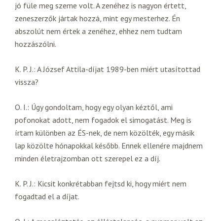
jó füle meg szeme volt. A zenéhez is nagyon értett,
zeneszerzők jártak hozzá, mint egy mesterhez. Én
abszolút nem értek a zenéhez, ehhez nem tudtam
hozzászólni.
K. P. J.: A József Attila-díjat 1989-ben miért utasítottad
vissza?
O. I.: Úgy gondoltam, hogy egy olyan kéztől, ami
pofonokat adott, nem fogadok el simogatást. Meg is
írtam különben az ÉS-nek, de nem közölték, egy másik
lap közölte hónapokkal később. Ennek ellenére majdnem
minden életrajzomban ott szerepel ez a díj.
K. P. J.: Kicsit konkrétabban fejtsd ki, hogy miért nem
fogadtad el a díjat.