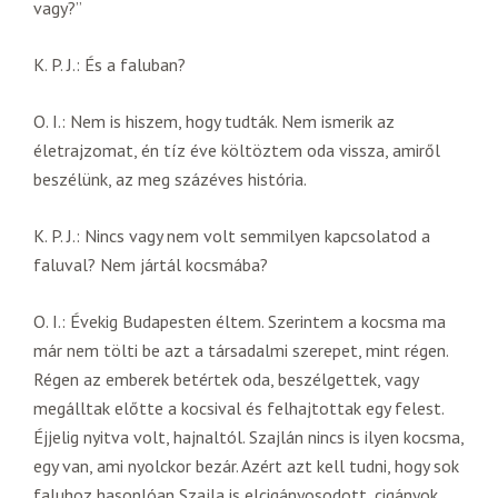
vagy?”
K. P. J.: És a faluban?
O. I.: Nem is hiszem, hogy tudták. Nem ismerik az
életrajzomat, én tíz éve költöztem oda vissza, amiről
beszélünk, az meg százéves história.
K. P. J.: Nincs vagy nem volt semmilyen kapcsolatod a
faluval? Nem jártál kocsmába?
O. I.: Évekig Budapesten éltem. Szerintem a kocsma ma
már nem tölti be azt a társadalmi szerepet, mint régen.
Régen az emberek betértek oda, beszélgettek, vagy
megálltak előtte a kocsival és felhajtottak egy felest.
Éjjelig nyitva volt, hajnaltól. Szajlán nincs is ilyen kocsma,
egy van, ami nyolckor bezár. Azért azt kell tudni, hogy sok
faluhoz hasonlóan Szajla is elcigányosodott, cigányok