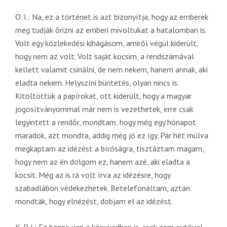
O. I.: Na, ez a történet is azt bizonyítja, hogy az emberek
meg tudják őrizni az emberi mivoltukat a hatalomban is.
Volt egy közlekedési kihágásom, amiről végül kiderült,
hogy nem az volt. Volt saját kocsim, a rendszámával
kellett valamit csinálni, de nem nekem, hanem annak, aki
eladta nekem. Helyszíni büntetés, olyan nincs is.
Kitöltöttük a papírokat, ott kiderült, hogy a magyar
jogosítványommal már nem is vezethetek, erre csak
legyintett a rendőr, mondtam, hogy még egy hónapot
maradok, azt mondta, addig még jó ez így. Pár hét múlva
megkaptam az idézést a bíróságra, tisztáztam magam,
hogy nem az én dolgom ez, hanem azé, aki eladta a
kocsit. Még az is rá volt írva az idézésre, hogy
szabadlábon védekezhetek. Betelefonáltam, aztán
mondták, hogy elnézést, dobjam el az idézést.