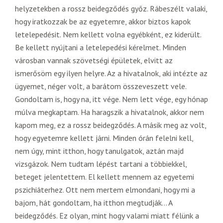
helyzetekben a rossz beidegződés győz. Rábeszélt valaki,
hogy iratkozzak be az egyetemre, akkor biztos kapok
letelepedésit. Nem kellett volna egyébként, ez kiderült.
Be kellett nyújtani a letelepedési kérelmet. Minden
városban vannak szövetségi épületek, elvitt az
ismerősöm egy ilyen helyre. Az a hivatalnok, aki intézte az
ügyemet, néger volt, a barátom összeveszett vele.
Gondoltam is, hogy na, itt vége. Nem lett vége, egy hónap
múlva megkaptam. Ha haragszik a hivatalnok, akkor nem
kapom meg, ez a rossz beidegződés. A másik meg az volt,
hogy egyetemre kellett járni. Minden órán felelni kell,
nem úgy, mint itthon, hogy tanulgatok, aztán majd
vizsgázok. Nem tudtam lépést tartani a többiekkel,
beteget jelentettem. El kellett mennem az egyetemi
pszichiáterhez. Ott nem mertem elmondani, hogy mi a
bajom, hát gondoltam, ha itthon megtudják… A
beidegződés. Ez olyan, mint hogy valami miatt félünk a