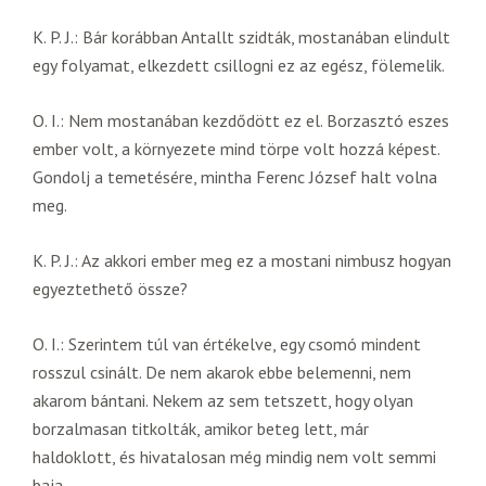
K. P. J.: Bár korábban Antallt szidták, mostanában elindult
egy folyamat, elkezdett csillogni ez az egész, fölemelik.
O. I.: Nem mostanában kezdődött ez el. Borzasztó eszes
ember volt, a környezete mind törpe volt hozzá képest.
Gondolj a temetésére, mintha Ferenc József halt volna
meg.
K. P. J.: Az akkori ember meg ez a mostani nimbusz hogyan
egyeztethető össze?
O. I.: Szerintem túl van értékelve, egy csomó mindent
rosszul csinált. De nem akarok ebbe belemenni, nem
akarom bántani. Nekem az sem tetszett, hogy olyan
borzalmasan titkolták, amikor beteg lett, már
haldoklott, és hivatalosan még mindig nem volt semmi
baja.