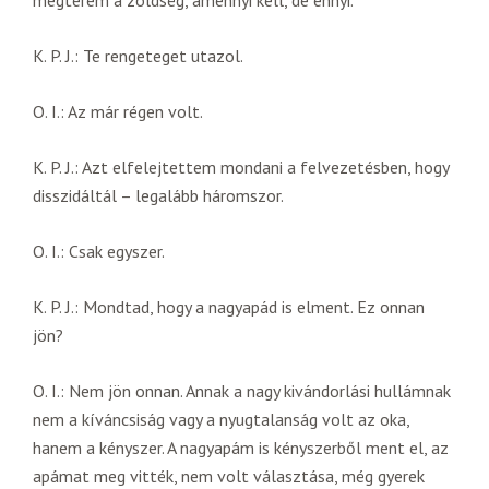
megterem a zöldség, amennyi kell, de ennyi.
K. P. J.: Te rengeteget utazol.
O. I.: Az már régen volt.
K. P. J.: Azt elfelejtettem mondani a felvezetésben, hogy
disszidáltál – legalább háromszor.
O. I.: Csak egyszer.
K. P. J.: Mondtad, hogy a nagyapád is elment. Ez onnan
jön?
O. I.: Nem jön onnan. Annak a nagy kivándorlási hullámnak
nem a kíváncsiság vagy a nyugtalanság volt az oka,
hanem a kényszer. A nagyapám is kényszerből ment el, az
apámat meg vitték, nem volt választása, még gyerek