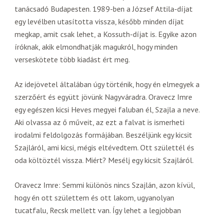
tanácsadó Budapesten. 1989-ben a József Attila-díjat
egy levélben utasította vissza, később minden díjat
megkap, amit csak lehet, a Kossuth-díjat is. Egyike azon
íróknak, akik elmondhatják magukról, hogy minden
verseskötete több kiadást ért meg.
Az idejövetel általában úgy történik, hogy én elmegyek a
szerzőért és együtt jövünk Nagyváradra. Oravecz Imre
egy egészen kicsi Heves megyei faluban él, Szajla a neve.
Aki olvassa az ő műveit, az ezt a falvat is ismerheti
irodalmi feldolgozás formájában. Beszéljünk egy kicsit
Szajláról, ami kicsi, mégis eltévedtem. Ott születtél és
oda költöztél vissza. Miért? Mesélj egy kicsit Szajláról.
Oravecz Imre: Semmi különös nincs Szajlán, azon kívül,
hogy én ott születtem és ott lakom, ugyanolyan
tucatfalu, Recsk mellett van. Így lehet a legjobban