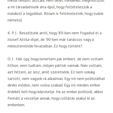
mellé rendőrt állítani, nem lehet mindenkit megmotozni;
a mi társadalmunk arra épül, hogy feltételezzük a
másikról a legjobbat. Rólam is feltételezték, hogy tudok
németül.
K. P. J.: Beszéltünk arról, hogy ’89-ben nem fogadod el a
József Attila-díjat, de ’90-ben már tanácsos vagy a
miniszterelnöki hivatalban. Ez hogy történt?
O. I.: Hát úgy, hogy ismertem pár embert, de nem voltam
itthon, nem tudtam, milyen pártok vannak. Naiv voltam,
azt hittem, az lesz, amit szeretnénk. Ez nem sokáig
tartott, nem vagyok rá alkalmas. Egy író nem politizálhat
direkt módon, nem volna szabad. Egy író minden ember
érdekét kell hogy képviselje. Ha az ember politizál, akkor
fennáll a veszélye annak, hogy csőlátás alakul ki az
emberben.