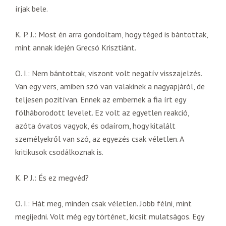
írjak bele.
K. P. J.: Most én arra gondoltam, hogy téged is bántottak,
mint annak idején Grecsó Krisztiánt.
O. I.: Nem bántottak, viszont volt negatív visszajelzés.
Van egy vers, amiben szó van valakinek a nagyapjáról, de
teljesen pozitívan. Ennek az embernek a fia írt egy
fölháborodott levelet. Ez volt az egyetlen reakció,
azóta óvatos vagyok, és odaírom, hogy kitalált
személyekről van szó, az egyezés csak véletlen. A
kritikusok csodálkoznak is.
K. P. J.: És ez megvéd?
O. I.: Hát meg, minden csak véletlen. Jobb félni, mint
megijedni. Volt még egy történet, kicsit mulatságos. Egy