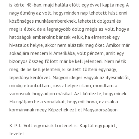
is kérte ’48-ban, majd halála előtt egy évvel kapta meg. A
nagy élmény az volt, hogy minden nap lehetett húst enni
közönséges munkásembereknek, lehetett dolgozni és
meg is éltek, de a legnagyobb dolog mégis az volt, hogy a
hatóságok emberként bántak velük, ha elmentek egy
hivatalos helyre, akkor nem alázták meg őket. Amikor már
sokadjára mentem ki Amerikába, volt pénzem, amit egy
bizonyos összeg fölött már be kell jelenteni. Nem nézik
meg, de be kell jelenteni, ki kellett tölteni egy nagy,
lepedőnyi kérdőívet. Nagyon ideges vagyok az ilyesmiktől,
mindig elrontottam, rossz helyre írtam, mondtam a
vámosnak, hogy adjon másikat. Azt kérdezte, hogy minek.
Huzigáljam be a vonalakat, hogy mit hova, ez csak a
kormánynak megy. Képzeljék ezt el Magyarországon.
K. P. J.: Volt egy másik történet is. Kaptál egy papírt,
levelet.