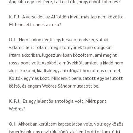
Angliába egy-két évre, tartok tőle, hogy ebből több lesz.
K. P. J.: A verseidet az Alföldön kívül más lap nem közölte.
Mi lehetett ennek az oka?
O. I.: Nem tudom. Volt egy besúgó rendszer, valaki
valamit leírt rólam, meg szörnyűnek tűnő dolgokat
írtam akkoriban. Jugoszláviában közöltem, ami megint
rossz pont volt. Azokból a művekből, amiket a kiadó nem
akart közölni, kiadtak egy antológiát borzalmas címmel,
Költők egymás közt. Mindenkit bemutatott egy befutott
költő, és engem Weöres Sándor mutatott be.
K. P. J.: Ez egy jelentős antológia volt. Miért pont
Weöres?
O. I.: Akkoriban kerültem kapcsolatba vele, volt egy közös
ismerősünk, egy osztrák írónő, akit én fordítottam, ő írt