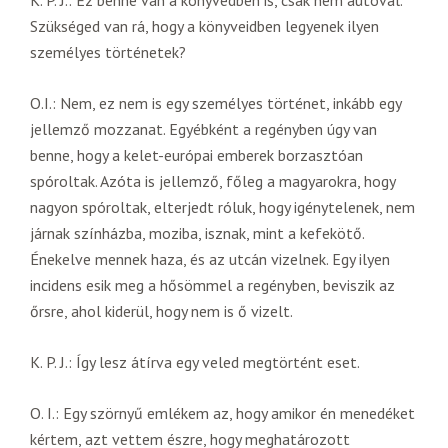
K. P. J.: Ez benne van a könyvedben is, csak nem autóval.
Szükséged van rá, hogy a könyveidben legyenek ilyen
személyes történetek?
O.I.: Nem, ez nem is egy személyes történet, inkább egy
jellemző mozzanat. Egyébként a regényben úgy van
benne, hogy a kelet-európai emberek borzasztóan
spóroltak. Azóta is jellemző, főleg a magyarokra, hogy
nagyon spóroltak, elterjedt róluk, hogy igénytelenek, nem
járnak színházba, moziba, isznak, mint a kefekötő.
Énekelve mennek haza, és az utcán vizelnek. Egy ilyen
incidens esik meg a hősömmel a regényben, beviszik az
őrsre, ahol kiderül, hogy nem is ő vizelt.
K. P. J.: Így lesz átírva egy veled megtörtént eset.
O. I.: Egy szörnyű emlékem az, hogy amikor én menedéket
kértem, azt vettem észre, hogy meghatározott