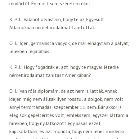
rendőrtől. Én most sem szeretem őket.
K. P. J.: Valahol olvastam, hogy te az Egyesült
Államokban német irodalmat tanítottál.
O. I.: Igen, germanista vagyok, de már elhagytam a pályát,
lélekben legalábbis.
K. P. J.: Hogy fogadták el azt, hogy te magyar létedre
német irodalmat tanítasz Amerikában?
O. I.: Van róla diplomám, de azt nem is látták. Annak
idején még nem álltak ilyen rosszul a dolgok, nem volt
annyi terrortámadás, szeptember 11. sem. Bár akkor is
elég sok gépeltérítés volt, emlékszem, egyszer láttam a
hírekben, hogy nyilatkozott egy pasas ezzel
kapcsolatban, és azt mondta, hogy nem lehet mindenki