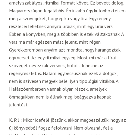
amely szabályos, ritmikai formát követ. Ez bevett dolog,
Magyarországon legalábbis. Én inkább úgy különböztetem
meg a szövegeket, hogy epika vagy líra. Egy regény
részletei lehetnek annyira líraiak, mint egy lírai vers.
Ebben a könyvben, meg a többiben is ezek váltakoznak. A
vers ma már egészen mást jelent, mint régen.
Gyerekkoromban anyám azt mondta, hogy harangoztak
egy verset. Az egy ritmikai egység. Most mi már a lírai
szöveget nevezzük versnek, holott lehetne az
regényrészlet is. Nálam egybecsúsznak ezek a dolgok,
nem is szívesen megyek bele ilyen tipológiai vitákba. A
Halászóemberben vannak olyan részek, amelyek
önmagukban nem is állnak meg, beágyazva kapnak
jelentést.
K. P. J.: Mikor idefelé jöttünk, akkor megbeszéltük, hogy az
új könyvedből fogsz felolvasni. Nem olvasnál fel a