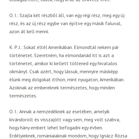
O. I.: Szajla két részből áll, van egy régi rész, meg egy új
rész, és az új rész egybe van építve egy másik faluval,
azon át kell menni.
K. P. J.: Sokat éltél Amerikában. Elmondtál nekem pár
történetet. Szeretném, ha elmondanád itt is azt a
történetet, amikor ki kellett töltened egy hivatalos
okmányt. Csak azért, hogy lássuk, mennyire másképp
élünk meg dolgokat itthon, mint nyugaton, Amerikában.
Azoknak az embereknek természetes, hogy minden
természetes.
O. I.: Annak a nemzedéknek az esetében, amelyik
kivándorolt és visszajött vagy sem, meg volt szabva,
hogy hány embert lehet befogadni egy évben.
Erdélyieknek, romániaiaknak mondom, hogy Ignácz Rózsa