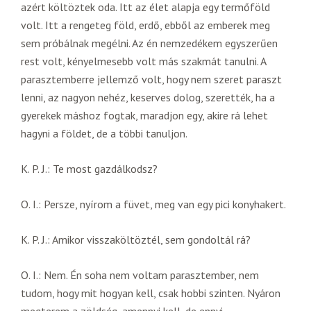
azért költöztek oda. Itt az élet alapja egy termőföld
volt. Itt a rengeteg föld, erdő, ebből az emberek meg
sem próbálnak megélni. Az én nemzedékem egyszerűen
rest volt, kényelmesebb volt más szakmát tanulni. A
parasztemberre jellemző volt, hogy nem szeret paraszt
lenni, az nagyon nehéz, keserves dolog, szerették, ha a
gyerekek máshoz fogtak, maradjon egy, akire rá lehet
hagyni a földet, de a többi tanuljon.
K. P. J.: Te most gazdálkodsz?
O. I.: Persze, nyírom a füvet, meg van egy pici konyhakert.
K. P. J.: Amikor visszaköltöztél, sem gondoltál rá?
O. I.: Nem. Én soha nem voltam parasztember, nem
tudom, hogy mit hogyan kell, csak hobbi szinten. Nyáron