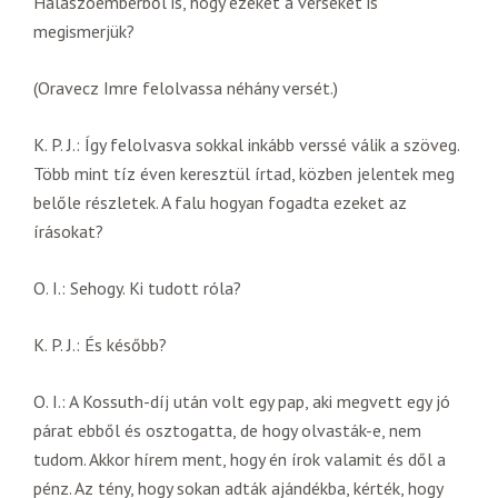
Halászóemberből is, hogy ezeket a verseket is
megismerjük?
(Oravecz Imre felolvassa néhány versét.)
K. P. J.: Így felolvasva sokkal inkább verssé válik a szöveg.
Több mint tíz éven keresztül írtad, közben jelentek meg
belőle részletek. A falu hogyan fogadta ezeket az
írásokat?
O. I.: Sehogy. Ki tudott róla?
K. P. J.: És később?
O. I.: A Kossuth-díj után volt egy pap, aki megvett egy jó
párat ebből és osztogatta, de hogy olvasták-e, nem
tudom. Akkor hírem ment, hogy én írok valamit és dől a
pénz. Az tény, hogy sokan adták ajándékba, kérték, hogy