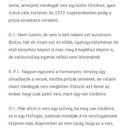
lenne, amelynél mindegyik vers egy külön történet, igazi
lírává váló történet. Az 1972. szeptemberben pedig a
próza olvasható versként.
O. I.: Nem tudom, de nem is kell nekem ezt kutatnom.
Biztos, hát én írtam ezt és előbb, úgyhogy előzménye. Az
első könyvhöz képest is más, meg A hopikhoz képest is,
de valószínűleg egymás nélkül nem léteznének.
K. P. J.: Nagyon egyszerű a formanyelv, tényleg úgy
olvashatók a versek, mintha prózák lennének, de valami
miatt mindegyik vers megbillen. Először azt hinné az
ember, hogy csak azért vers, mert úgy van tördelve.
O. I.: Már attól is vers egy szöveg, ha meg van tördelve,
ez is egy felfogás, tudósok mondják. A mi versfogalmunk
teljesen más. Alapvetően az nem újság, hogy az a vers,