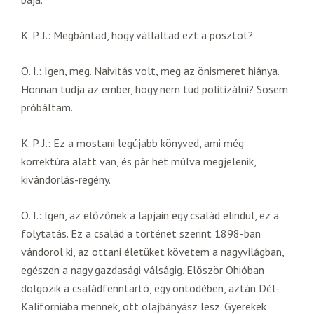
K. P. J.: Megbántad, hogy vállaltad ezt a posztot?
O. I.: Igen, meg. Naivitás volt, meg az önismeret hiánya.
Honnan tudja az ember, hogy nem tud politizálni? Sosem
próbáltam.
K. P. J.: Ez a mostani legújabb könyved, ami még
korrektúra alatt van, és pár hét múlva megjelenik,
kivándorlás-regény.
O. I.: Igen, az előzőnek a lapjain egy család elindul, ez a
folytatás. Ez a család a történet szerint 1898-ban
vándorol ki, az ottani életüket követem a nagyvilágban,
egészen a nagy gazdasági válságig. Először Ohióban
dolgozik a családfenntartó, egy öntödében, aztán Dél-
Kaliforniába mennek, ott olajbányász lesz. Gyerekek