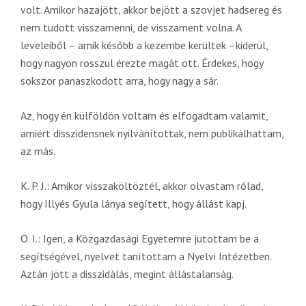
volt. Amikor hazajött, akkor bejött a szovjet hadsereg és
nem tudott visszamenni, de visszament volna. A
leveleiből – amik később a kezembe kerültek –kiderül,
hogy nagyon rosszul érezte magát ott. Érdekes, hogy
sokszor panaszkodott arra, hogy nagy a sár.
Az, hogy én külföldön voltam és elfogadtam valamit,
amiért disszidensnek nyilvánítottak, nem publikálhattam,
az más.
K. P. J.: Amikor visszaköltöztél, akkor olvastam rólad,
hogy Illyés Gyula lánya segített, hogy állást kapj.
O. I.: Igen, a Közgazdasági Egyetemre jutottam be a
segítségével, nyelvet tanítottam a Nyelvi Intézetben.
Aztán jött a disszidálás, megint állástalanság.