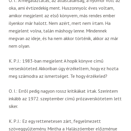
O. I.: A megaláztatás, az állástalanság, a nyomor volt az
oka, ami évtizedekig ment. Huszonnyolc éves voltam,
amikor megjelent az első könyvem, más rendes ember
ilyenkor már halott. Nem azért, mert nem írtam. Ha
megjelent volna, talán máshogy lenne. Mindennek
megvan az ideje, és ha nem akkor történik, akkor az már
nem olyan.
K. P. J.: 1983-ban megjelent A hopik könyve című
versesköteted. Akkoriban úgy érzékeltem, hogy ez hozta
meg számodra az ismertséget. Te hogy érzékeled?
O. I.: Erről pedig nagyon rossz kritikákat írtak. Szerintem
inkább az 1972. szeptember című prózaverskötetem lett
siker.
K. P. J.: Ez egy rettenetesen zárt, fegyelmezett
szöveggyűjtemény. Mintha a Halászóember előzménye