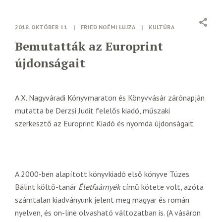
2018. OKTÓBER 11
|
FRIED NOÉMI LUJZA
|
KULTÚRA
Bemutatták az Europrint
újdonságait
A X. Nagyváradi Könyvmaraton és Könyvvásár zárónapján
mutatta be Derzsi Judit felelős kiadó, műszaki
szerkesztő az Europrint Kiadó és nyomda újdonságait.
A 2000-ben alapított könyvkiadó első könyve Tüzes
Bálint költő-tanár
Életfaárnyék
című kötete volt, azóta
számtalan kiadványunk jelent meg magyar és román
nyelven, és on-line olvasható változatban is. (A vásáron