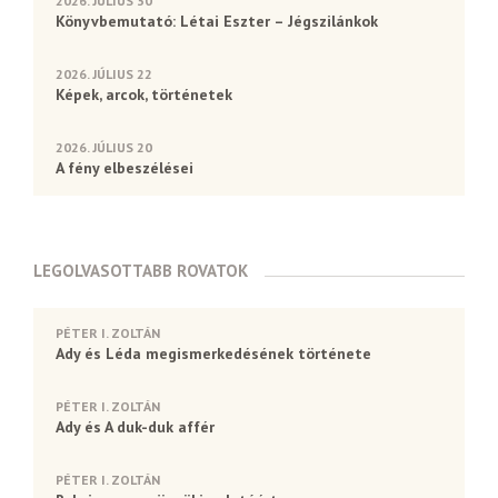
2026. JÚLIUS 30
Könyvbemutató: Létai Eszter – Jégszilánkok
2026. JÚLIUS 22
Képek, arcok, történetek
2026. JÚLIUS 20
A fény elbeszélései
LEGOLVASOTTABB ROVATOK
PÉTER I. ZOLTÁN
Ady és Léda megismerkedésének története
PÉTER I. ZOLTÁN
Ady és A duk-duk affér
PÉTER I. ZOLTÁN