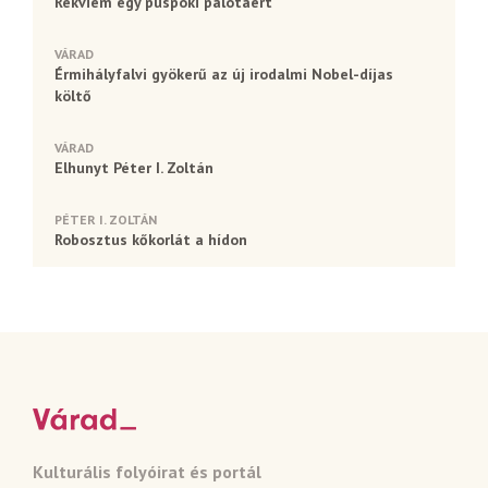
Rekviem egy püspöki palotáért
VÁRAD
Érmihályfalvi gyökerű az új irodalmi Nobel-díjas
költő
VÁRAD
Elhunyt Péter I. Zoltán
PÉTER I. ZOLTÁN
Robosztus kőkorlát a hídon
Kulturális folyóirat és portál