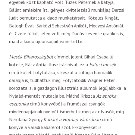
egyebek közt kapható volt Tüzes Péternek a bátyja,
Bálint emlékére írt, igényes kivitelezésű munkája.) Derzsi
Judit bemutatta a kiadó munkatársait, Köteles Kingát,
Balogh Évát, Sárközi Sebestyén Anikót, Megyesi Antóniát
és Czele Júliát, jelen volt még Dudás Levente grafikus is,
majd a kiadó újdonságait ismertette.
Mesék Biharoszágból
címmel jelent Bihari Csaba új
kötete, Rácz Antia illusztrációival, ez a
Falusi mesék
című kötet folytatása, s készül a trilógia harmadik
darabja is, tudhattuk meg. Folytatódik Wágner Péter
sorozata is, a gazdagon illusztrált albumok legújabbika a
Nyárád-mentét mutatja be. Máthé Kriszta
Az apróka
eszponka
című könyvéből a frumószai csángók
mindennapjainak nyelvét ismerhetik meg az olvasók, míg
Nemlaha György
Kabaré a Holnap városában
című
könyve a váradi kabaréról szól. E-könyveket is