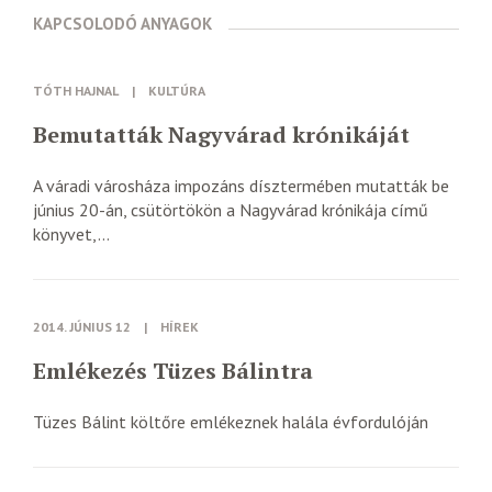
KAPCSOLODÓ ANYAGOK
TÓTH HAJNAL
|
KULTÚRA
Bemutatták Nagyvárad krónikáját
A váradi városháza impozáns dísztermében mutatták be
június 20-án, csütörtökön a Nagyvárad krónikája című
könyvet,...
2014. JÚNIUS 12
|
HÍREK
Emlékezés Tüzes Bálintra
Tüzes Bálint költőre emlékeznek halála évfordulóján