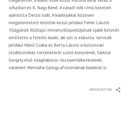
megjelentet a kiadó, ezek közül Katona Béla
Várad a
viharban
és K. Nagy Benő
A váradi nők
című köteteit
ajánlotta Derzsi Judit. A kiadójukkal közösen
megjelentetett kötetek közül például Fehér László
Világjárók földrajzi minienciklopédiájának
újabb kötetét
említette a felelős kiadó, aki azt is elárulta: tervezik
például Nánó Csaba és Berta László a kolozsvári
stúdiószínház történetéről szóló könyvének, Sárközi
Gergely első világháborús visszaemlékezéseinek,
valamint Nemlaha György aforizmáinak kiadását is.
MEGOSZTOM