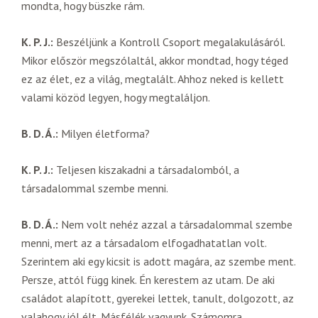
mondta, hogy büszke rám.
K. P. J.:
Beszéljünk a Kontroll Csoport megalakulásáról.
Mikor először megszólaltál, akkor mondtad, hogy téged
ez az élet, ez a világ, megtalált. Ahhoz neked is kellett
valami közöd legyen, hogy megtaláljon.
B. D. Á.:
Milyen életforma?
K. P. J.:
Teljesen kiszakadni a társadalomból, a
társadalommal szembe menni.
B. D. Á.:
Nem volt nehéz azzal a társadalommal szembe
menni, mert az a társadalom elfogadhatatlan volt.
Szerintem aki egy kicsit is adott magára, az szembe ment.
Persze, attól függ kinek. Én kerestem az utam. De aki
családot alapított, gyerekei lettek, tanult, dolgozott, az
valahogy jól élt. Másfélék vagyunk. Számomra