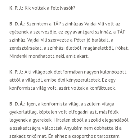
K. P. J.:
Kik voltak a felolvasók?
B. D. Á.:
Szerintem a TÁP színházas Vajdai Vili volt az
egésznek a szervezője, ez egy avantgard színház, a TÁP
színház. Vajdai Vili szervezte a Péter jó barátait, a
zenésztársakat, a színházi életből, magánéletből, írókat.
Mindenki mondhatott neki, amit akart.
K. P. J.:
A ti világotok életformában nagyon különbözött
attól a világtól, amibe élni kényszerültetek. Ez egy
konformista világ volt, azért voltak a konfliktusok.
B. D. Á.:
Igen, a konformista világ, a szüleim világa
gyakorlatilag, képtelen volt elfogadni azt, másfélék
legyenek a gyerekeik. Hirtelen ebből a szolid eleganciából
a szakadtságra váltottak. Anyukám nem dobhatta ki a
szakadt trikóimat. Én ehhez a csoporthoz tartoztam.