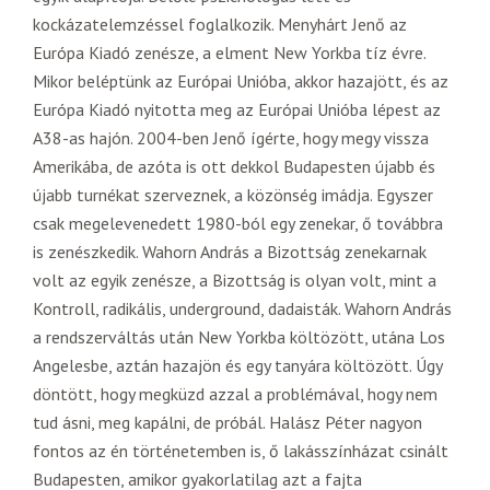
kockázatelemzéssel foglalkozik. Menyhárt Jenő az
Európa Kiadó zenésze, a elment New Yorkba tíz évre.
Mikor beléptünk az Európai Unióba, akkor hazajött, és az
Európa Kiadó nyitotta meg az Európai Unióba lépest az
A38-as hajón. 2004-ben Jenő ígérte, hogy megy vissza
Amerikába, de azóta is ott dekkol Budapesten újabb és
újabb turnékat szerveznek, a közönség imádja. Egyszer
csak megelevenedett 1980-ból egy zenekar, ő továbbra
is zenészkedik. Wahorn András a Bizottság zenekarnak
volt az egyik zenésze, a Bizottság is olyan volt, mint a
Kontroll, radikális, underground, dadaisták. Wahorn András
a rendszerváltás után New Yorkba költözött, utána Los
Angelesbe, aztán hazajön és egy tanyára költözött. Úgy
döntött, hogy megküzd azzal a problémával, hogy nem
tud ásni, meg kapálni, de próbál. Halász Péter nagyon
fontos az én történetemben is, ő lakásszínházat csinált
Budapesten, amikor gyakorlatilag azt a fajta