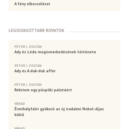
A fény elbeszélései
LEGOLVASOTTABB ROVATOK
PÉTER I. ZOLTÁN
Ady és Léda megismerkedésének története
PÉTER I. ZOLTÁN
Ady és A duk-duk affér
PÉTER I. ZOLTÁN
Rekviem egy püspöki palotáért
VÁRAD
Érmihályfalvi gyökerű az új irodalmi Nobel-díjas
költő
VÁRAD