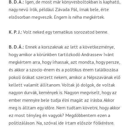
B. D. Á.:
Igen, de most már könyvesboltokban is kapható,
nagy nevű írók, például Závada Pál, írnak bele, érte
elsősorban megveszik. Engem is néha megkértek.
K. P. J.:
Volt neked egy tematikus sorozatod benne.
B. D. Á.:
Ennek a korszaknak az lett a következménye,
hogy amikor a körünkben tartózkodó Andrassew Ivánt
megkértem arra, hogy írhassak, azt mondta, hogy persze,
és akkor a szocio-énem és a politikus énem találkozása
pokoli órákat szerzett nekem, amikor a Népszavának elő
kellett valamit állítanom. Voltak jó dolgok, de voltak
nagyon durvák, kemények is. Nagyon megviselt, hogy az
ember mennyire bele tudja élni magát az írásba. Akkor
meg is álltam egy időre. Nem tudtam követni, hogy akkor
ez most tényleg én vagyok? Megdöbbentem ezen a
politizáláson. Na, szóval ide írtam először fölkérésre.