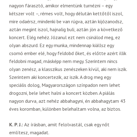
nagyon fárasztó, amikor elmentünk turnézni – egy
kétszer volt –, rémes volt, hogy délután kettőtől iszol,
mire odaérsz, mindenki be van rúgva, aztán kijózanodsz,
aztán megint iszol, hajnalig buli, aztán jön a következő
koncert. Elég nehéz. Józanul ezt nem csinálod meg, ez
olyan abszurd. Ez egy munka, mindennap kiállsz egy
csomó ember elé, hogy feldobd őket, és előtte azért illik
feldobni magad, másképp nem megy. Szerintem nincs
olyan zenész, a klasszikus zenészeken kívül, aki nem iszik.
Szerintem aki koncertezik, az iszik. A drog meg egy
speciális dolog, Magyarországon színpadon nem lehet
drogozni, bele lehet halni a koncert közben. A piálás
nagyon durva, azt nehéz abbahagyni, én abbahagytam 43
éves koromban, különben belehaltam volna, az biztos.
K. P. J.:
Az írásban, amit felolvastál, csak egy nőt
említesz, magadat.