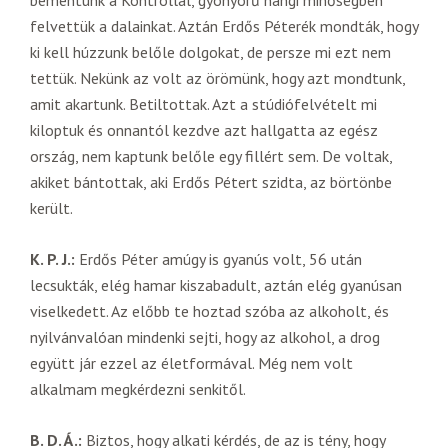
bementünk a Kontrollal, gyönyörű hangi minőségben
felvettük a dalainkat. Aztán Erdős Péterék mondták, hogy
ki kell húzzunk belőle dolgokat, de persze mi ezt nem
tettük. Nekünk az volt az örömünk, hogy azt mondtunk,
amit akartunk. Betiltottak. Azt a stúdiófelvételt mi
kiloptuk és onnantól kezdve azt hallgatta az egész
ország, nem kaptunk belőle egy fillért sem. De voltak,
akiket bántottak, aki Erdős Pétert szidta, az börtönbe
került.
K. P. J.:
Erdős Péter amúgy is gyanús volt, 56 után
lecsukták, elég hamar kiszabadult, aztán elég gyanúsan
viselkedett. Az előbb te hoztad szóba az alkoholt, és
nyilvánvalóan mindenki sejti, hogy az alkohol, a drog
együtt jár ezzel az életformával. Még nem volt
alkalmam megkérdezni senkitől.
B. D. Á.:
Biztos, hogy alkati kérdés, de az is tény, hogy