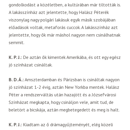
gondolkodást a közéletben, a kultúrában már tiltották is.
A lakásszínház azt jelentette, hogy Halász Péterék
viszonylag nagy polgári lakásuk egyik másik szobájában
előadások voltak, metaforás cuccok. A lakásszínház azt
jelentette, hogy ők már máshol nagyon nem csinálhatnak
semmit.
K. P. J.:
De aztán ők kimentek Amerikába, és ott egy egész
jó színházat csináltak.
B. D. Á.:
Amszterdamban és Párizsban is csináltak nagyon
jó színházat 1-2 évig, aztán New Yorkba mentek. Halász
Péter a rendszerváltás után hazajött és a Józsefvárosi
Színházat megkapta, hogy csináljon vele, amit tud, de
beletört a bicskája, aztán megbetegedett és meg is halt.
K. P. J.:
Kiadtam az ő drámagyűjteményét, elég közeli