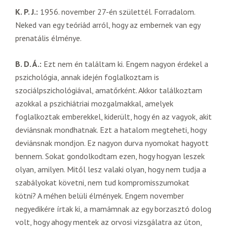
K. P. J.:
1956. november 27-én születtél. Forradalom.
Neked van egy teóriád arról, hogy az embernek van egy
prenatális élménye.
B. D. Á.:
Ezt nem én találtam ki. Engem nagyon érdekel a
pszichológia, annak idején foglalkoztam is
szociálpszichológiával, amatőrként. Akkor találkoztam
azokkal a pszichiátriai mozgalmakkal, amelyek
foglalkoztak emberekkel, kiderült, hogy én az vagyok, akit
deviánsnak mondhatnak. Ezt a hatalom megteheti, hogy
deviánsnak mondjon. Ez nagyon durva nyomokat hagyott
bennem. Sokat gondolkodtam ezen, hogy hogyan leszek
olyan, amilyen. Mitől lesz valaki olyan, hogy nem tudja a
szabályokat követni, nem tud kompromisszumokat
kötni? A méhen belüli élmények. Engem november
negyedikére írtak ki, a mamámnak az egy borzasztó dolog
volt, hogy ahogy mentek az orvosi vizsgálatra az úton,