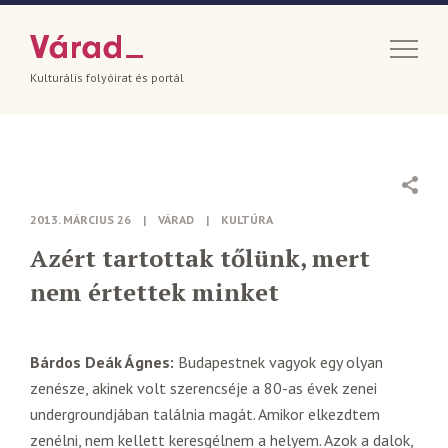
Kulturális folyóirat és portál
2013. MÁRCIUS 26
|
VÁRAD
|
KULTÚRA
Azért tartottak tőlünk, mert
nem értettek minket
Bárdos Deák Ágnes:
Budapestnek vagyok egy olyan
zenésze, akinek volt szerencséje a 80-as évek zenei
undergroundjában találnia magát. Amikor elkezdtem
zenélni, nem kellett keresgélnem a helyem. Azok a dalok,