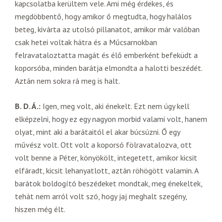
kapcsolatba kerültem vele. Ami még érdekes, és
megdöbbentő, hogy amikor ő megtudta, hogy halálos
beteg, kivárta az utolsó pillanatot, amikor már valóban
csak hetei voltak hátra és a Műcsarnokban
felravataloztatta magát és élő emberként befeküdt a
koporsóba, minden barátja elmondta a halotti beszédét.
Aztán nem sokra rá meg is halt.
B. D. Á.:
Igen, meg volt, aki énekelt. Ezt nem úgy kell
elképzelni, hogy ez egy nagyon morbid valami volt, hanem
olyat, mint aki a barátaitól el akar búcsúzni. Ő egy
művész volt. Ott volt a koporsó fölravatalozva, ott
volt benne a Péter, könyökölt, integetett, amikor kicsit
elfáradt, kicsit lehanyatlott, aztán röhögött valamin. A
barátok boldogító beszédeket mondtak, meg énekeltek,
tehát nem arról volt szó, hogy jaj meghalt szegény,
hiszen még élt.