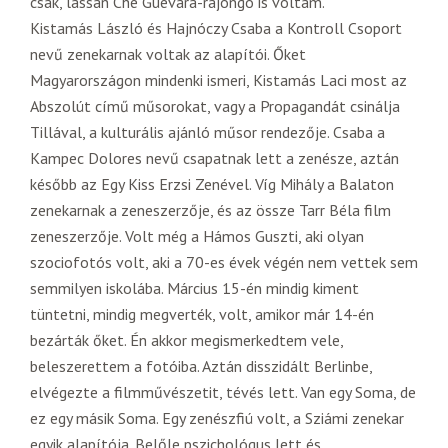
csak, lassan Che Guevara-rajongó is voltam.
Kistamás László és Hajnóczy Csaba a Kontroll Csoport
nevű zenekarnak voltak az alapítói. Őket
Magyarországon mindenki ismeri, Kistamás Laci most az
Abszolút című műsorokat, vagy a Propagandát csinálja
Tillával, a kulturális ajánló műsor rendezője. Csaba a
Kampec Dolores nevű csapatnak lett a zenésze, aztán
később az Egy Kiss Erzsi Zenével. Víg Mihály a Balaton
zenekarnak a zeneszerzője, és az össze Tarr Béla film
zeneszerzője. Volt még a Hámos Guszti, aki olyan
szociofotós volt, aki a 70-es évek végén nem vettek sem
semmilyen iskolába. Március 15-én mindig kiment
tüntetni, mindig megverték, volt, amikor már 14-én
bezárták őket. Én akkor megismerkedtem vele,
beleszerettem a fotóiba. Aztán disszidált Berlinbe,
elvégezte a filmművészetit, tévés lett. Van egy Soma, de
ez egy másik Soma. Egy zenészfiú volt, a Sziámi zenekar
egyik alapítója. Belőle pszichológus lett és