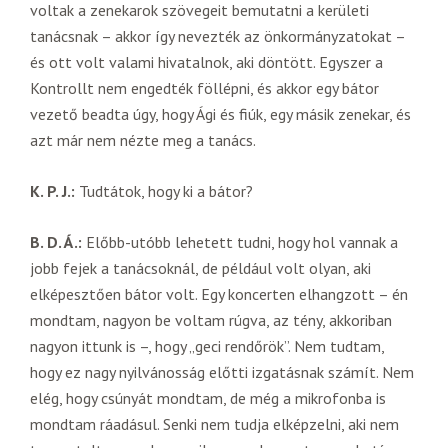
voltak a zenekarok szövegeit bemutatni a kerületi
tanácsnak – akkor így nevezték az önkormányzatokat –
és ott volt valami hivatalnok, aki döntött. Egyszer a
Kontrollt nem engedték föllépni, és akkor egy bátor
vezető beadta úgy, hogy Ági és fiúk, egy másik zenekar, és
azt már nem nézte meg a tanács.
K. P. J.:
Tudtátok, hogy ki a bátor?
B. D. Á.:
Előbb-utóbb lehetett tudni, hogy hol vannak a
jobb fejek a tanácsoknál, de például volt olyan, aki
elképesztően bátor volt. Egy koncerten elhangzott – én
mondtam, nagyon be voltam rúgva, az tény, akkoriban
nagyon ittunk is –, hogy „geci rendőrök”. Nem tudtam,
hogy ez nagy nyilvánosság előtti izgatásnak számít. Nem
elég, hogy csúnyát mondtam, de még a mikrofonba is
mondtam ráadásul. Senki nem tudja elképzelni, aki nem