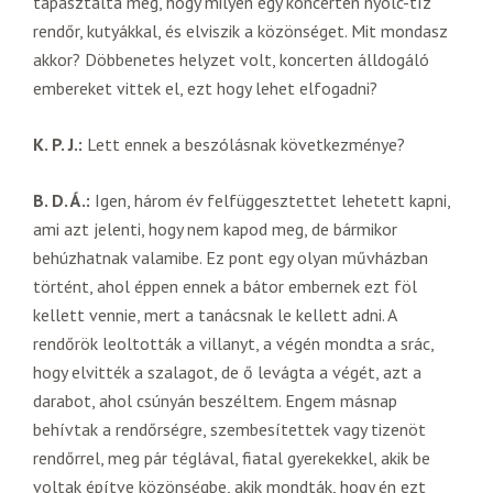
tapasztalta meg, hogy milyen egy koncerten nyolc-tíz
rendőr, kutyákkal, és elviszik a közönséget. Mit mondasz
akkor? Döbbenetes helyzet volt, koncerten álldogáló
embereket vittek el, ezt hogy lehet elfogadni?
K. P. J.:
Lett ennek a beszólásnak következménye?
B. D. Á.:
Igen, három év felfüggesztettet lehetett kapni,
ami azt jelenti, hogy nem kapod meg, de bármikor
behúzhatnak valamibe. Ez pont egy olyan művházban
történt, ahol éppen ennek a bátor embernek ezt föl
kellett vennie, mert a tanácsnak le kellett adni. A
rendőrök leoltották a villanyt, a végén mondta a srác,
hogy elvitték a szalagot, de ő levágta a végét, azt a
darabot, ahol csúnyán beszéltem. Engem másnap
behívtak a rendőrségre, szembesítettek vagy tizenöt
rendőrrel, meg pár téglával, fiatal gyerekekkel, akik be
voltak építve közönségbe, akik mondták, hogy én ezt