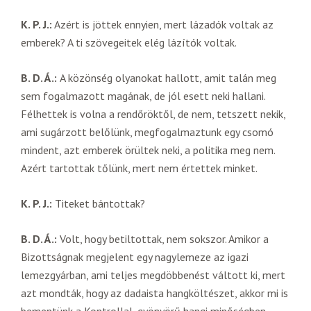
K. P. J.:
Azért is jöttek ennyien, mert lázadók voltak az
emberek? A ti szövegeitek elég lázítók voltak.
B. D. Á.:
A közönség olyanokat hallott, amit talán meg
sem fogalmazott magának, de jól esett neki hallani.
Félhettek is volna a rendőröktől, de nem, tetszett nekik,
ami sugárzott belőlünk, megfogalmaztunk egy csomó
mindent, azt emberek örültek neki, a politika meg nem.
Azért tartottak tőlünk, mert nem értettek minket.
K. P. J.:
Titeket bántottak?
B. D. Á.:
Volt, hogy betiltottak, nem sokszor. Amikor a
Bizottságnak megjelent egy nagylemeze az igazi
lemezgyárban, ami teljes megdöbbenést váltott ki, mert
azt mondták, hogy az dadaista hangköltészet, akkor mi is