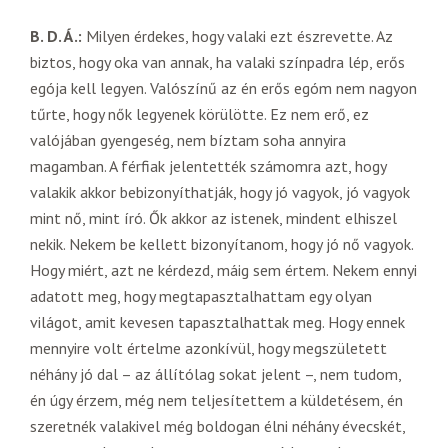
B. D. Á.:
Milyen érdekes, hogy valaki ezt észrevette. Az
biztos, hogy oka van annak, ha valaki színpadra lép, erős
egója kell legyen. Valószínű az én erős egóm nem nagyon
tűrte, hogy nők legyenek körülötte. Ez nem erő, ez
valójában gyengeség, nem bíztam soha annyira
magamban. A férfiak jelentették számomra azt, hogy
valakik akkor bebizonyíthatják, hogy jó vagyok, jó vagyok
mint nő, mint író. Ők akkor az istenek, mindent elhiszel
nekik. Nekem be kellett bizonyítanom, hogy jó nő vagyok.
Hogy miért, azt ne kérdezd, máig sem értem. Nekem ennyi
adatott meg, hogy megtapasztalhattam egy olyan
világot, amit kevesen tapasztalhattak meg. Hogy ennek
mennyire volt értelme azonkívül, hogy megszületett
néhány jó dal – az állítólag sokat jelent –, nem tudom,
én úgy érzem, még nem teljesítettem a küldetésem, én
szeretnék valakivel még boldogan élni néhány évecskét,