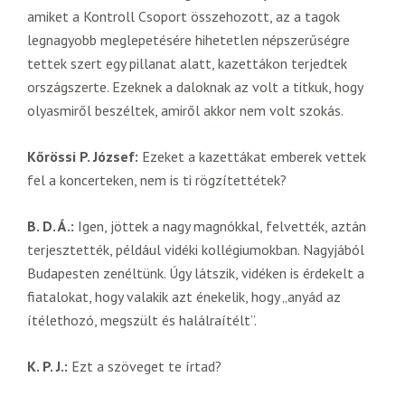
amiket a Kontroll Csoport összehozott, az a tagok
legnagyobb meglepetésére hihetetlen népszerűségre
tettek szert egy pillanat alatt, kazettákon terjedtek
országszerte. Ezeknek a daloknak az volt a titkuk, hogy
olyasmiről beszéltek, amiről akkor nem volt szokás.
Kőrössi P. József:
Ezeket a kazettákat emberek vettek
fel a koncerteken, nem is ti rögzítettétek?
B. D. Á.:
Igen, jöttek a nagy magnókkal, felvették, aztán
terjesztették, például vidéki kollégiumokban. Nagyjából
Budapesten zenéltünk. Úgy látszik, vidéken is érdekelt a
fiatalokat, hogy valakik azt énekelik, hogy „anyád az
ítélethozó, megszült és halálraítélt”.
K. P. J.:
Ezt a szöveget te írtad?