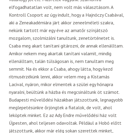
elfogadhatatlan volt, nem volt más választásom. A
Kontroll Csoport az úgy indult, hogy a Hajnóczy Csabával,
aki a Zeneakadémiára járt akkor zeneelméleti szakra,
nekünk tartott már egy éve az amatőr színjátszó
mozgalom, szolmizálni tanultunk, zenetörténetet is.
Csaba meg akart tanítani gitározni, de annak ellenálltam.
Amikor nekem meg akartak tanítani valamit, mindig
ellenálltam, talán túlságosan is, nem tanultam meg
semmit. Na és ekkor a Csaba, ahogy látta, hogy kezd
ritmusérzékünk lenni, akkor velem meg a Kistamás
Lacival, nyáron, mikor elmentek a szülei egy hónapra
nyaralni, beültünk a házba és megcsináltunk öt számot.
Budapesti művelődési házakban játszottunk, legnagyobb
meglepetésünkre őrjöngtek a fiatalok, de volt, ahol
leköptek minket. Ez az Ady Endre művelődési ház volt
Újpesten, ahol teljesen odavoltak. Például a Hobó előtt
játszottunk, akkor már elég sokan szerettek minket,