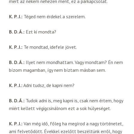
mert az nekem nehezen ment, ez a párkapcsolat.
K. P. J.:
Téged nem érdekel a szerelem.
B. D. Á.:
Ezt ki mondta?
K. P. J.:
Te mondtad, idefele jövet.
B. D. Á.:
Ilyet nem mondhattam. Vagy mondtam? Én nem
bízom magamban, így nem bíztam másban sem.
K. P. J.:
Adni tudsz, de kapni nem?
B. D. Á.:
Tudok adni is, meg kapni is, csak nem értem, hogy
miért kellett végigcsinálnom ezt a sok hülyeséget.
K. P. J.:
Van még idő, főleg ha megírod a nagy történetet,
ami felvetődött. Évekkel ezelőtt beszéltünk erről, hogy