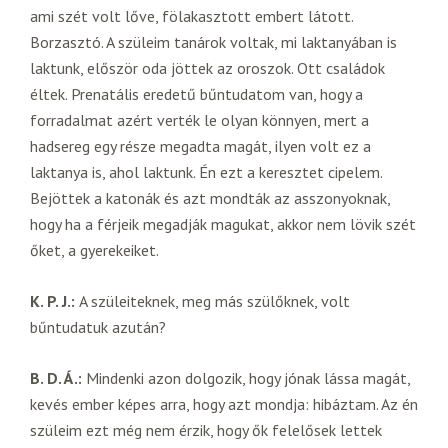
ami szét volt lőve, fölakasztott embert látott.
Borzasztó. A szüleim tanárok voltak, mi laktanyában is
laktunk, először oda jöttek az oroszok. Ott családok
éltek. Prenatális eredetű bűntudatom van, hogy a
forradalmat azért verték le olyan könnyen, mert a
hadsereg egy része megadta magát, ilyen volt ez a
laktanya is, ahol laktunk. Én ezt a keresztet cipelem.
Bejöttek a katonák és azt mondták az asszonyoknak,
hogy ha a férjeik megadják magukat, akkor nem lövik szét
őket, a gyerekeiket.
K. P. J.:
A szüleiteknek, meg más szülőknek, volt
bűntudatuk azután?
B. D. Á.:
Mindenki azon dolgozik, hogy jónak lássa magát,
kevés ember képes arra, hogy azt mondja: hibáztam. Az én
szüleim ezt még nem érzik, hogy ők felelősek lettek