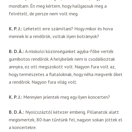
mondtam. Én meg kértem, hogy hallgassuk meg a
felvételt, de persze nem volt meg.
K. P. J.:
Lehetett erre számítani? Hogy mikor és hova
mennek ki a rendőrök, voltak ilyen botrányok?
B. D. Á.:
A miskolci közönségünket agyba-főbe verték
gumibotos rendőrök. A helybeliek nem is csodálkoztak
annyira, ez ott megszokott volt. Nagyon fura volt az,
hogy természetes a fiataloknak, hogy néha megverik őket
a rendőrök. Nagyon fura világ volt.
K. P. J.:
Mennyien jelentek meg egy ilyen koncerten?
B. D. Á.:
Nyolcszáztól kétezer emberig. Pillanatok alatt
megismertek, 80-ban tűntünk fel, nagyon sokan jöttek el
a koncertekre.