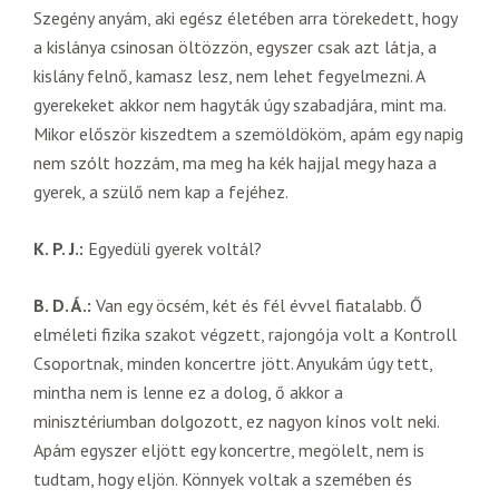
Szegény anyám, aki egész életében arra törekedett, hogy
a kislánya csinosan öltözzön, egyszer csak azt látja, a
kislány felnő, kamasz lesz, nem lehet fegyelmezni. A
gyerekeket akkor nem hagyták úgy szabadjára, mint ma.
Mikor először kiszedtem a szemöldököm, apám egy napig
nem szólt hozzám, ma meg ha kék hajjal megy haza a
gyerek, a szülő nem kap a fejéhez.
K. P. J.:
Egyedüli gyerek voltál?
B. D. Á.:
Van egy öcsém, két és fél évvel fiatalabb. Ő
elméleti fizika szakot végzett, rajongója volt a Kontroll
Csoportnak, minden koncertre jött. Anyukám úgy tett,
mintha nem is lenne ez a dolog, ő akkor a
minisztériumban dolgozott, ez nagyon kínos volt neki.
Apám egyszer eljött egy koncertre, megölelt, nem is
tudtam, hogy eljön. Könnyek voltak a szemében és