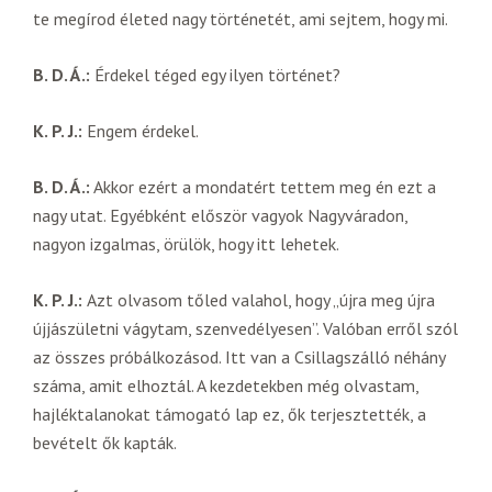
te megírod életed nagy történetét, ami sejtem, hogy mi.
B. D. Á.:
Érdekel téged egy ilyen történet?
K. P. J.:
Engem érdekel.
B. D. Á.:
Akkor ezért a mondatért tettem meg én ezt a
nagy utat. Egyébként először vagyok Nagyváradon,
nagyon izgalmas, örülök, hogy itt lehetek.
K. P. J.:
Azt olvasom tőled valahol, hogy „újra meg újra
újjászületni vágytam, szenvedélyesen”. Valóban erről szól
az összes próbálkozásod. Itt van a Csillagszálló néhány
száma, amit elhoztál. A kezdetekben még olvastam,
hajléktalanokat támogató lap ez, ők terjesztették, a
bevételt ők kapták.