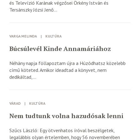
és Televízió Karának végzősei Örkény István és
Tersánszky Józsi Jenő...
VARGA MELINDA
|
KULTÚRA
Búcsúlevél Kinde Annamáriához
Néhány napja föllapoztam újra a Húzódhatsz közelebb
című köteted. Amikor ideadtad a könyvet, nem
dedikáltad,...
VÁRAD
|
KULTÚRA
Nem tudtunk volna hazudósak lenni
Szűcs László: Egy ötvenhatos íróval beszélgetek,
legalábbis olyan értelemben, hogy 56 novemberében