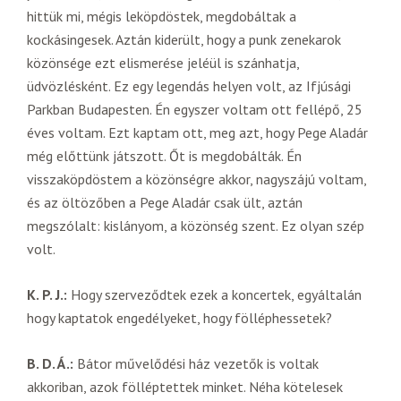
hittük mi, mégis leköpdöstek, megdobáltak a
kockásingesek. Aztán kiderült, hogy a punk zenekarok
közönsége ezt elismerése jeléül is szánhatja,
üdvözlésként. Ez egy legendás helyen volt, az Ifjúsági
Parkban Budapesten. Én egyszer voltam ott fellépő, 25
éves voltam. Ezt kaptam ott, meg azt, hogy Pege Aladár
még előttünk játszott. Őt is megdobálták. Én
visszaköpdöstem a közönségre akkor, nagyszájú voltam,
és az öltözőben a Pege Aladár csak ült, aztán
megszólalt: kislányom, a közönség szent. Ez olyan szép
volt.
K. P. J.:
Hogy szerveződtek ezek a koncertek, egyáltalán
hogy kaptatok engedélyeket, hogy fölléphessetek?
B. D. Á.:
Bátor művelődési ház vezetők is voltak
akkoriban, azok fölléptettek minket. Néha kötelesek