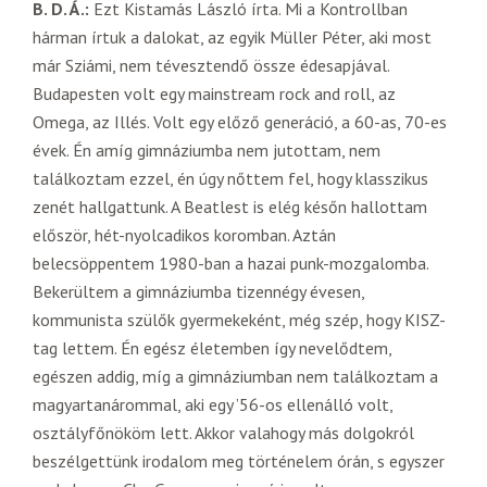
B. D. Á.:
Ezt Kistamás László írta. Mi a Kontrollban
hárman írtuk a dalokat, az egyik Müller Péter, aki most
már Sziámi, nem tévesztendő össze édesapjával.
Budapesten volt egy mainstream rock and roll, az
Omega, az Illés. Volt egy előző generáció, a 60-as, 70-es
évek. Én amíg gimnáziumba nem jutottam, nem
találkoztam ezzel, én úgy nőttem fel, hogy klasszikus
zenét hallgattunk. A Beatlest is elég későn hallottam
először, hét-nyolcadikos koromban. Aztán
belecsöppentem 1980-ban a hazai punk-mozgalomba.
Bekerültem a gimnáziumba tizennégy évesen,
kommunista szülők gyermekeként, még szép, hogy KISZ-
tag lettem. Én egész életemben így nevelődtem,
egészen addig, míg a gimnáziumban nem találkoztam a
magyartanárommal, aki egy ’56-os ellenálló volt,
osztályfőnököm lett. Akkor valahogy más dolgokról
beszélgettünk irodalom meg történelem órán, s egyszer