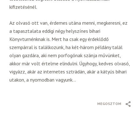
kifizetésénél.
Az olvasó ott van, érdemes utána menni, megkeresni, ez
a tapasztalata eddigi négy helyszínes bihari
Könyvturnénknak is. Mert ha csak egy érdeklődő
szempárral is találkozunk, ha két-három példány talál
olyan gazdára, aki nem porfogónak szánja művünket,
akkor már volt értelme elindulni. Úgyhogy, kedves olvasó,
vigyázz, akár az internetes sztrádán, akár a kátyús bihari
utakon, a nyomodban vagyunk…
MEGOSZTOM