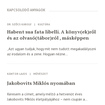
KAPCSOLODÓ ANYAGOK
DR. SZŐCS KÁROLY
|
KULTÚRA
Habent sua fata libelli. A könyv(ek)ről
és az olvasó(tábor)ról , másképpen
„Azt ugyan tudjuk, hogy mit nem tudott megakadályozni
az irodalom és a zene. Hogyan nézne...
KÁNTOR LAJOS
|
MŰVÉSZET
Jakobovits Miklós nyomában
Keresem a címet, amely méltó a hetvenöt éves
Jakobovits Miklós életpályájához – nem csupán a...