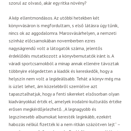
szorul az olvasó, akár egy ritka növény?
A kép ellentmondásos. Az utóbbi hetekben két
könyvvásáron is megfordultam, s első látásra úgy tűnik,
nincs ok az aggodalomra. Marosvásárhelyen, a nemzeti
színház előcsarnokában novemberben ezres
nagyságrendű volt a látogatók száma, jelentős
érdeklődés mutatkozott a könyvbemutatók iránt is. A
váradi sportcsarnokból a minap annak ellenére távoztak
többnyire elégedetten a kiadók és kereskedők, hogy a
helyszín nem volt a legideálisabb. Tehát a könyv még ma
is üzlet lehet, ám közelebbről szemlélve azt
tapasztalhatjuk, hogy a fenti sikereket elsősorban olyan
kiadványokkal érték el, amelyek irodalmi-kulturális értéke
erősen megkérdőjelezhető. „A legnagyobb és
legszínesebb albumokat keresték leginkább, ezekért
habozás nélkül fizették ki a nem ritkán százötven lejt” –