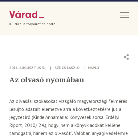
Kulturális folyóirat és portál
2011. AUGUSZTUS 31
|
SZŰCS LÁSZLÓ
|
NAPLÓ
Az olvasó nyomában
Az olvasási szokásokat vizsgáló magyarországi felmérés
lesújtó adatait elemezve arra a következtetésre jut a
jegyzetíró (Kinde Annamária: Könyvesek sorsa. Erdélyi
Riport, 2010/ 24.), hogy „nem a könyvkiadókat kellene
támogatni, hanem az olvasót”. Valóban anyagi védelemre