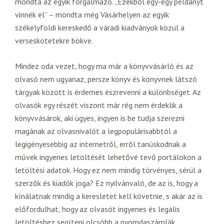
mondta az egyik forgalmazó. „Ezekből egy-egy példányt
vinnék el” – mondta még Vásárhelyen az egyik
székelyföldi kereskedő a váradi kiadványok közül a
verseskötetekre bökve.
Mindez oda vezet, hogy ma már a könyvvásárló és az
olvasó nem ugyanaz, persze könyv és könyvnek látszó
tárgyak között is érdemes észrevenni a különbséget. Az
olvasók egy részét viszont már rég nem érdeklik a
könyvvásárok, aki ügyes, ingyen is be tudja szerezni
magának az olvasnivalót a legpopulárisabbtól a
legigényesebbig az internetről, erről tanúskodnak a
művek ingyenes letöltését lehetővé tevő portálokon a
letöltési adatok. Hogy ez nem mindig törvényes, sérül a
szerzők és kiadók joga? Ez nyilvánvaló, de az is, hogy a
kínálatnak mindig a keresletet kell követnie, s akár az is
előfordulhat, hogy az olvasót ingyenes és legális
letöltéshez segíteni olcsóbb a nyomdaszámlák