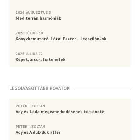
2026. AUGUSZTUS 3
Mediterrán harmóniák
2026. JÚLIUS 30
Könyvbemutató: Létai Eszter – Jégszilánkok
2026. JÚLIUS 22
Képek, arcok, történetek
LEGOLVASOTTABB ROVATOK
PÉTER I. ZOLTÁN
Ady és Léda megismerkedésének története
PÉTER I. ZOLTÁN
Ady és A duk-duk affér