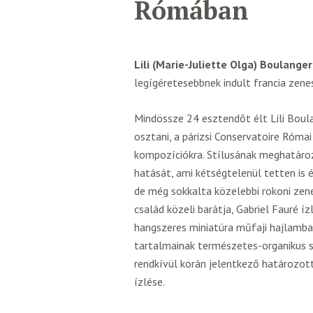
Rómában
Lili (Marie-Juliette Olga) Boulanger
legígéretesebbnek indult francia zen
Mindössze 24 esztendőt élt Lili Boul
osztani, a párizsi Conservatoire Római
kompozíciókra. Stílusának meghatáro
hatását, ami kétségtelenül tetten is 
de még sokkalta közelebbi rokoni zene
család közeli barátja, Gabriel Fauré íz
hangszeres miniatúra műfaji hajlamba
tartalmainak természetes-organikus 
rendkívül korán jelentkező határozott 
ízlése.