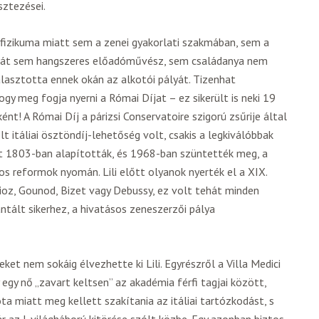
sztezései.
e fizikuma miatt sem a zenei gyakorlati szakmában, sem a
ehát sem hangszeres előadóművész, sem családanya nem
lasztotta ennek okán az alkotói pályát. Tizenhat
ogy meg fogja nyerni a Római Díjat – ez sikerült is neki 19
ént! A Római Díj a párizsi Conservatoire szigorú zsűrije által
lt itáliai ösztöndíj-lehetőség volt, csakis a legkiválóbbak
ját 1803-ban alapították, és 1968-ban szüntették meg, a
os reformok nyomán. Lili előtt olyanok nyerték el a XIX.
ioz, Gounod, Bizet vagy Debussy, ez volt tehát minden
ntált sikerhez, a hivatásos zeneszerzői pálya
ket nem sokáig élvezhette ki Lili. Egyrészről a Villa Medici
gy nő „zavart keltsen” az akadémia férfi tagjai között,
ta miatt meg kellett szakítania az itáliai tartózkodást, s
r az I. világháború kitörése szólt közbe. Egy azonban biztos,