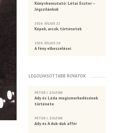
Könyvbemutató: Létai Eszter –
Jégszilánkok
2026. JÚLIUS 22
Képek, arcok, történetek
2026. JÚLIUS 20
A fény elbeszélései
LEGOLVASOTTABB ROVATOK
PÉTER I. ZOLTÁN
Ady és Léda megismerkedésének
története
PÉTER I. ZOLTÁN
Ady és A duk-duk affér