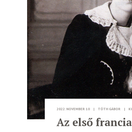
2022. NOVEMBER 10
|
TÓTH GÁBOR
|
K
Az első franci