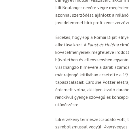
Lili Boulanger nevére végre megérdem
azonnal szerződést ajánlott a milánói 
jövedelemmel bíró profi zeneszerzővé 
Érdekes, hogy épp a Római Díjat eln
alkotása közt. A
Faust és Heléna
című 
követelményeinek megfelelve íródott,
bűvöletben és ellenszenvben egyaránt
visszhangzó hírnevére a darab számos
már rajongó kritikában ecsetelte a 19 
tapasztalatait. Caroline Potter életra
érdemelt volna, aki ilyen kiváló darab
rendkívül gyenge szövegű és koncepció
utánérzésre.
Lili érzékeny természetcsodáló volt
szimbolizmussal vegyül:
Avar
(vegyes 