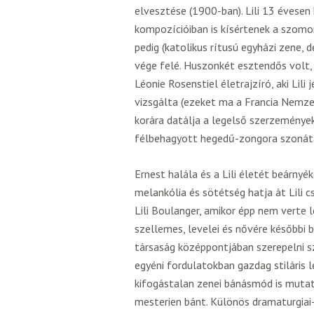
elvesztése (1900-ban). Lili 13 évese
kompozícióiban is kísértenek a szomo
pedig (katolikus rítusú egyházi zene, 
vége felé. Huszonkét esztendős volt, 
Léonie Rosenstiel életrajzíró, aki Lil
vizsgálta (ezeket ma a Francia Nemzet
korára datálja a legelső szerzemények
félbehagyott hegedű-zongora szonát
Ernest halála és a Lili életét beárnyé
melankólia és sötétség hatja át Lili
Lili Boulanger, amikor épp nem verte 
szellemes, levelei és nővére későbbi 
társaság középpontjában szerepelni s
egyéni fordulatokban gazdag stiláris 
kifogástalan zenei bánásmód is mutatj
mesterien bánt. Különös dramaturgiai-