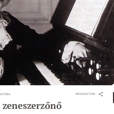
MEGOSZTOM
ULTÚRA
a zeneszerzőnő