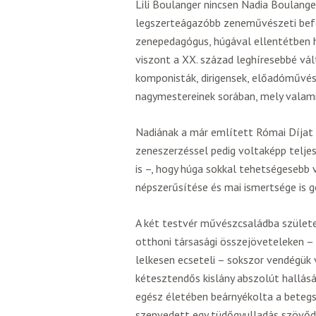
Lili Boulanger nincsen Nadia Boulanger
legszerteágazóbb zeneművészeti befol
zenepedagógus, húgával ellentétben 
viszont a XX. század leghíresebbé vál
komponisták, dirigensek, előadóművész
nagymestereinek sorában, mely valam
Nadiának a már említett Római Díjat t
zeneszerzéssel pedig voltaképp teljes
is –, hogy húga sokkal tehetségesebb 
népszerűsítése és mai ismertsége is
A két testvér művészcsaládba születet
otthoni társasági összejöveteleken –
lelkesen ecseteli – sokszor vendégük 
kétesztendős kislány abszolút hallásá
egész életében beárnyékolta a betegsé
szenvedett egy tüdőgyulladás szövődm