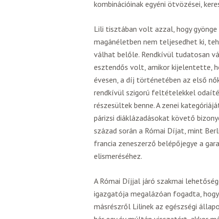
kombinációinak egyéni ötvözései, kere
Lili tisztában volt azzal, hogy gyöng
magánéletben nem teljesedhet ki, t
válhat belőle. Rendkívül tudatosan vá
esztendős volt, amikor kijelentette, h
évesen, a díj történetében az első nők
rendkívül szigorú feltételekkel odaíté
részesültek benne. A zenei kategóriá
párizsi diáklázadásokat követő bizony
század során a Római Díjat, mint Berl
francia zeneszerző belépőjegye a gara
elismeréséhez.
A Római Díjjal járó szakmai lehetősége
igazgatója megalázóan fogadta, hogy e
másrészről Lilinek az egészségi állapo
bár egy év múltán visszatért, akkor má