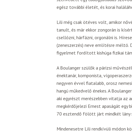
egész további életét, és korai halálá
Lili még csak ötéves volt, amikor nőv
tanult, és már ekkor zongorán is kísé
csellózni, hárfázni, orgonálni is. Híre
(zeneszerzés) neve említésre méltó. D
figyelmet fordított kishúga fizikai t
A Boulanger szülők a párizsi művészél
énektanár, komponista, vígoperaszerző
negyven évvel fiatalabb, orosz nemesi
hangú műkedvelő énekes. A Boulanger 
aki egyrészt merészebben vitatja az a
megkérdőjelezi Ernest apaságát egy b
70 esztendő fölött járt mindkét lány 
Mindenesetre Lili rendkívüli módon kö