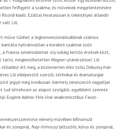
elten felfigyelt a szakma, és műveinek megjelentetésére
Ricordi kiadó. Ezáltal hivatalosan is tekintélyes állandó
vált Lili.
yert műve tűnhet a legkonvencionálisabbnak számos
kantáta nyilvánvalóan a korabeli szakmai zsűri
 a francia zeneirodalmat oly sokáig kettős érzések közt,
 tartó, megkerülhetetlen Wagner-utánérzéssel. Lili
 előadást ért meg, a közismerten éles tollú Debussy már-
éves Lili elképesztő szerzői, technikai és dramaturgiai
jzíró jegyzi meg ironikusan: bármely zeneszerző nagydíjat
ot tud létrehozni az alapot szolgáló, egyébként szerinte
jú Eugène Adénis-féle lírai-anakronisztikus Faust-
, természetszeretete némely művében kifinomult
kar és zongora),
Nap-himnusz
(altszóló, kórus és zongora),