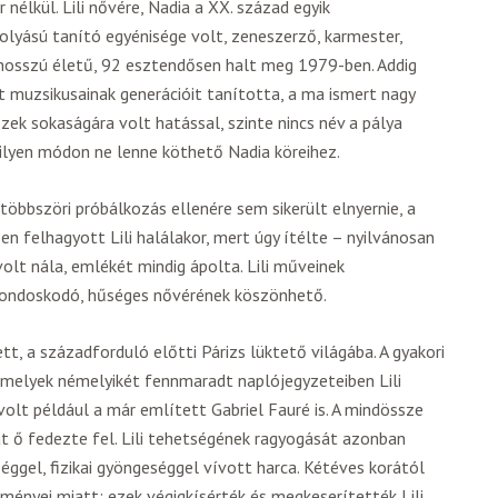
 nélkül. Lili nővére, Nadia a XX. század egyik
yású tanító egyénisége volt, zeneszerző, karmester,
hosszú életű, 92 esztendősen halt meg 1979-ben. Addig
t muzsikusainak generációit tanította, a ma ismert nagy
ek sokaságára volt hatással, szinte nincs név a pálya
ilyen módon ne lenne köthető Nadia köreihez.
öbbszöri próbálkozás ellenére sem sikerült elnyernie, a
en felhagyott Lili halálakor, mert úgy ítélte – nyilvánosan
volt nála, emlékét mindig ápolta. Lili műveinek
 gondoskodó, hűséges nővérének köszönhető.
t, a századforduló előtti Párizs lüktető világába. A gyakori
 melyek némelyikét fennmaradt naplójegyzeteiben Lili
volt például a már említett Gabriel Fauré is. A mindössze
t ő fedezte fel. Lili tehetségének ragyogását azonban
ggel, fizikai gyöngeséggel vívott harca. Kétéves korától
ényei miatt; ezek végigkísérték és megkeserítették Lili