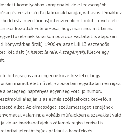
n kezdett komolyabban komponálni, de e legzsengébb
rúság és veszteség fájdalmának hangjai, vallásos témákhoz
de buddhista meditáció is) intenzívebben fordult rövid élete
amikor közölték vele orvosai, hogy már nincs mit tenni…
i jegyzetfüzeteinek korai kompozíciós vázlatait is alaposan
i Könyvtárban őrzik), 1906‑ra, azaz Lili 13 esztendős
et: két dalt (
A halott levele, A szegények
), illetve egy
át.
koló betegség is arra engedne következtetni, hogy
 csonkán maradt életművét, ez azonban egyáltalán nem igaz.
le a betegség, napfényes egyéniség volt, jó humorú,
beszámolói alapján is az elmés szójátékokat kedvelő, a
zerető alkat. Az elmésséget, szellemességet zenéjének
lenyomatai, valamint a vokális műfajokban a szavakkal való
a, de az énekhangfajok, szólamok regisztereivel is
retorikai jelentőségűek például a hangfekvés-