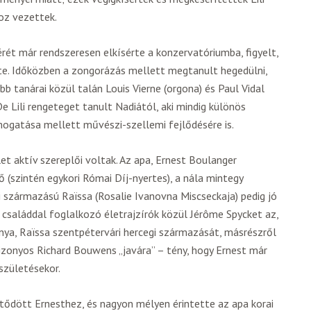
hoz vezettek.
érét már rendszeresen elkísérte a konzervatóriumba, figyelt,
rte. Időközben a zongorázás mellett megtanult hegedülni,
sebb tanárai közül talán Louis Vierne (orgona) és Paul Vidal
e Lili rengeteget tanult Nadiától, aki mindig különös
ámogatása mellett művészi-szellemi fejlődésére is.
et aktív szereplői voltak. Az apa, Ernest Boulanger
 (szintén egykori Római Díj-nyertes), a nála mintegy
 származású Raïssa (Rosalie Ivanovna Miscseckaja) pedig jó
családdal foglalkozó életrajzírók közül Jérôme Spycket az,
nya, Raïssa szentpétervári hercegi származását, másrészről
izonyos Richard Bouwens „javára” – tény, hogy Ernest már
születésekor.
tődött Ernesthez, és nagyon mélyen érintette az apa korai