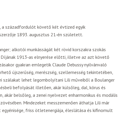
, a századfordulót követő két évtized egyik
eszerzője 1893. augusztus 21‑én született.
anger; alkotói munkásságát két rövid korszakra szokás
 Díjának 1913‑as elnyerése előtti, illetve az azt követő
zásakor gyakran emlegetik Claude Debussy nyilvánvaló
érhető újszerűség, merészség, szellemesség tekintetében,
i szálakat lehet legombolyítani Lili műveiből a Boulanger
lésbeli befolyását illetően, akár külsőleg, dal, kórus és
n, akár belsőleg, a zenei nyelvezet enharmonikus és modális
szövésében. Mindezeket messzemenően áthatja Lili már
egyénisége, friss ötletenergiája, éleslátása és kifinomult