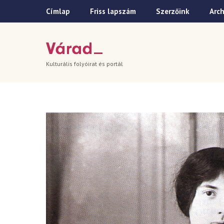
Címlap
Friss lapszám
Szerzőink
Arc
Kulturális folyóirat és portál