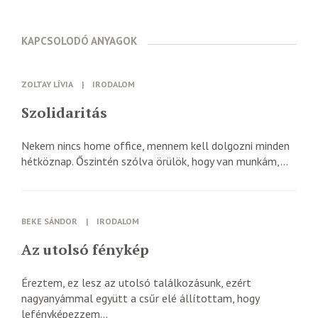
KAPCSOLODÓ ANYAGOK
ZOLTAY LÍVIA
|
IRODALOM
Szolidaritás
Nekem nincs home office, mennem kell dolgozni minden
hétköznap. Őszintén szólva örülök, hogy van munkám,...
BEKE SÁNDOR
|
IRODALOM
Az utolsó fénykép
Éreztem, ez lesz az utolsó találkozásunk, ezért
nagyanyámmal együtt a csűr elé állítottam, hogy
lefényképezzem...