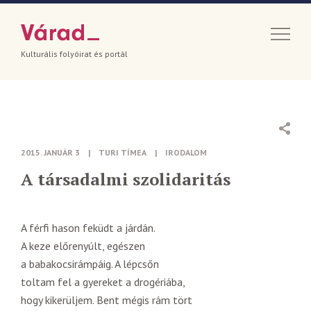
Kulturális folyóirat és portál
2015. JANUÁR 3
|
TURI TÍMEA
|
IRODALOM
A társadalmi szolidaritás
A férfi hason feküdt a járdán.
A keze előrenyúlt, egészen
a babakocsirámpáig. A lépcsőn
toltam fel a gyereket a drogériába,
hogy kikerüljem. Bent mégis rám tört