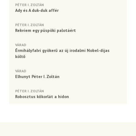
PÉTER I. ZOLTÁN
Ady és A duk-duk affér
PÉTER I. ZOLTÁN
Rekviem egy püspöki palotáért
VÁRAD
Érmihályfalvi gyökerű az új irodalmi Nobel-díjas
költő
VÁRAD
Elhunyt Péter I. Zoltán
PÉTER I. ZOLTÁN
Robosztus kőkorlát a hídon