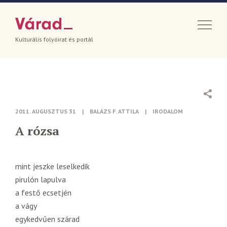
Kulturális folyóirat és portál
2011. AUGUSZTUS 31
|
BALÁZS F. ATTILA
|
IRODALOM
A rózsa
mint jeszke leselkedik
pirulón lapulva
a festő ecsetjén
a vágy
egykedvűen szárad