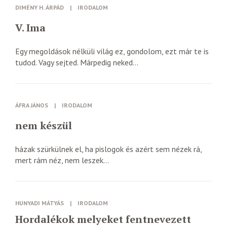
DIMÉNY H. ÁRPÁD
|
IRODALOM
V. Ima
Egy megoldások nélküli világ ez, gondolom, ezt már te is
tudod. Vagy sejted. Márpedig neked...
ÁFRA JÁNOS
|
IRODALOM
nem készül
házak szürkülnek el, ha pislogok és azért sem nézek rá,
mert rám néz, nem leszek...
HUNYADI MÁTYÁS
|
IRODALOM
Hordalékok melyeket fentnevezett