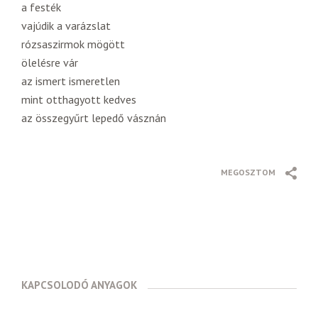
a festék
vajúdik a varázslat
rózsaszirmok mögött
ölelésre vár
az ismert ismeretlen
mint otthagyott kedves
az összegyűrt lepedő vásznán
MEGOSZTOM
KAPCSOLODÓ ANYAGOK