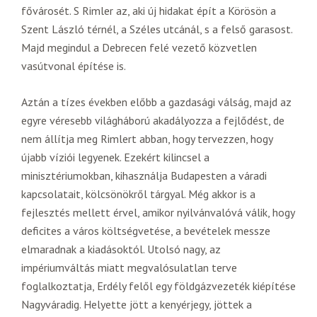
fővárosét. S Rimler az, aki új hidakat épít a Körösön a
Szent László térnél, a Széles utcánál, s a felső garasost.
Majd megindul a Debrecen felé vezető közvetlen
vasútvonal építése is.
Aztán a tízes években előbb a gazdasági válság, majd az
egyre véresebb világháború akadályozza a fejlődést, de
nem állítja meg Rimlert abban, hogy tervezzen, hogy
újabb víziói legyenek. Ezekért kilincsel a
minisztériumokban, kihasználja Budapesten a váradi
kapcsolatait, kölcsönökről tárgyal. Még akkor is a
fejlesztés mellett érvel, amikor nyilvánvalóvá válik, hogy
deficites a város költségvetése, a bevételek messze
elmaradnak a kiadásoktól. Utolsó nagy, az
impériumváltás miatt megvalósulatlan terve
foglalkoztatja, Erdély felől egy földgázvezeték kiépítése
Nagyváradig. Helyette jött a kenyérjegy, jöttek a