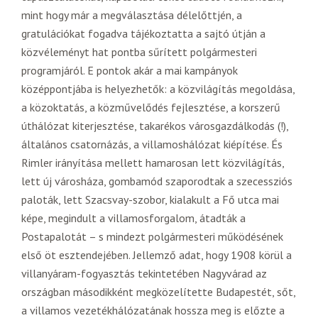
mint hogy már a megválasztása délelőttjén, a
gratulációkat fogadva tájékoztatta a sajtó útján a
közvéleményt hat pontba sűrített polgármesteri
programjáról. E pontok akár a mai kampányok
középpontjába is helyezhetők: a közvilágítás megoldása,
a közoktatás, a közművelődés fejlesztése, a korszerű
úthálózat kiterjesztése, takarékos városgazdálkodás (!),
általános csatornázás, a villamoshálózat kiépítése. És
Rimler irányítása mellett hamarosan lett közvilágítás,
lett új városháza, gombamód szaporodtak a szecessziós
paloták, lett Szacsvay-szobor, kialakult a Fő utca mai
képe, megindult a villamosforgalom, átadták a
Postapalotát – s mindezt polgármesteri működésének
első öt esztendejében. Jellemző adat, hogy 1908 körül a
villanyáram-fogyasztás tekintetében Nagyvárad az
országban másodikként megközelítette Budapestét, sőt,
a villamos vezetékhálózatának hossza meg is előzte a