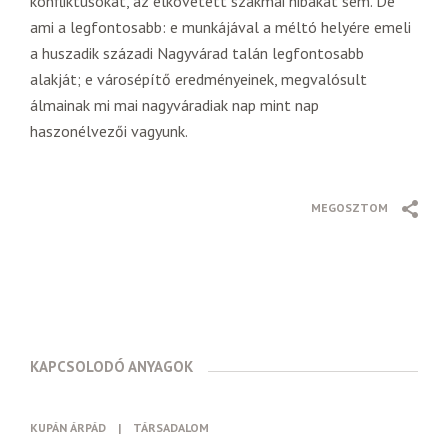
konfliktusokat, az elkövetett szakmai hibákat sem. De
ami a legfontosabb: e munkájával a méltó helyére emeli
a huszadik századi Nagyvárad talán legfontosabb
alakját; e városépítő eredményeinek, megvalósult
álmainak mi mai nagyváradiak nap mint nap
haszonélvezői vagyunk.
MEGOSZTOM
KAPCSOLODÓ ANYAGOK
KUPÁN ÁRPÁD
|
TÁRSADALOM