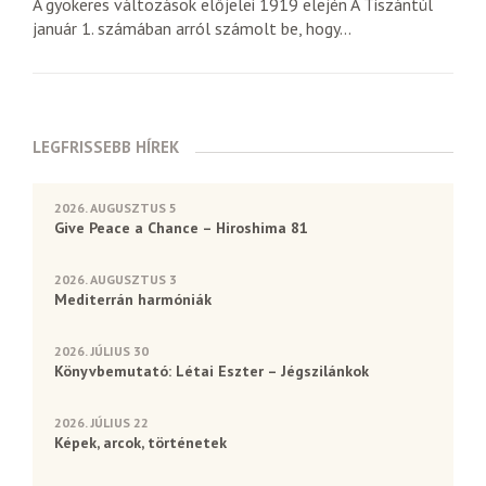
A gyökeres változások előjelei 1919 elején A Tiszántúl
január 1. számában arról számolt be, hogy...
LEGFRISSEBB HÍREK
2026. AUGUSZTUS 5
Give Peace a Chance – Hiroshima 81
2026. AUGUSZTUS 3
Mediterrán harmóniák
2026. JÚLIUS 30
Könyvbemutató: Létai Eszter – Jégszilánkok
2026. JÚLIUS 22
Képek, arcok, történetek