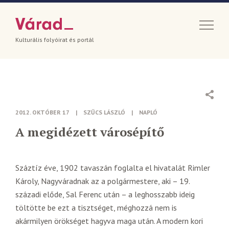
Kulturális folyóirat és portál
2012. OKTÓBER 17
|
SZŰCS LÁSZLÓ
|
NAPLÓ
A megidézett városépítő
Száztíz éve, 1902 tavaszán foglalta el hivatalát Rimler
Károly, Nagyváradnak az a polgármestere, aki – 19.
századi előde, Sal Ferenc után – a leghosszabb ideig
töltötte be ezt a tisztséget, méghozzá nem is
akármilyen örökséget hagyva maga után. A modern kori