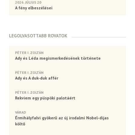
2026. JÚLIUS 20
A fény elbeszélései
LEGOLVASOTTABB ROVATOK
PÉTER I. ZOLTÁN
Ady és Léda megismerkedésének története
PÉTER I. ZOLTÁN
Ady és A duk-duk affér
PÉTER I. ZOLTÁN
Rekviem egy püspöki palotáért
VÁRAD
Érmihályfalvi gyökerű az új irodalmi Nobel-díjas
költő