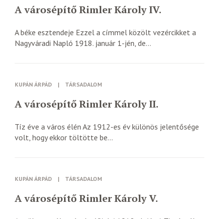
A városépítő Rimler Károly IV.
A béke esztendeje Ezzel a címmel közölt vezércikket a
Nagyváradi Napló 1918. január 1-jén, de...
KUPÁN ÁRPÁD
|
TÁRSADALOM
A városépítő Rimler Károly II.
Tíz éve a város élén Az 1912-es év különös jelentősége
volt, hogy ekkor töltötte be...
KUPÁN ÁRPÁD
|
TÁRSADALOM
A városépítő Rimler Károly V.