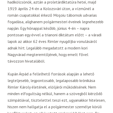
hadikölcsönök, aztán a proletárdiktatúra hetei, majd
1919. április 24-én a Kolozsvári úton, a vízműnél a
román csapatokkal érkező Moşoiu tábornok udvarias
fogadása, alighanem polgármesteri éveinek legnehezebb
napján. Egy hónappal később, június 4-én – napra
pontosan egy évvel a trianoni diktátum előtt – a váradi
lapok az akkor 62 éves Rimler nyugdíjba vonulásáról
adnak hírt. Legalább megadatott a modern kori
Nagyvárad megteremtőjének, hogy emelt fővel
távozzon hivatalából.
Kupán Árpád a fellelhető források alapján a lehető
legteljesebb, legpontosabb, legalaposabb krónikása
Rimler Károly életének, elöljárói működésének. Nem
minden elfogultság nélkül, hanem a szövegből kiérződő
szimpátiával, tisztelettel teszi ezt, ugyanakkor hitelesen,
hiszen nem hallgatja el a polgármester személye körüli