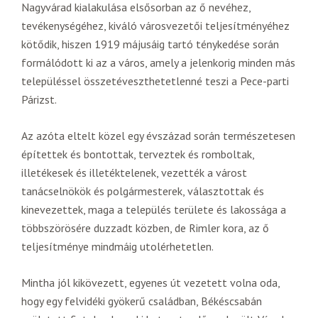
Nagyvárad kialakulása elsősorban az ő nevéhez,
tevékenységéhez, kiváló városvezetői teljesítményéhez
kötődik, hiszen 1919 májusáig tartó ténykedése során
formálódott ki az a város, amely a jelenkorig minden más
településsel összetéveszthetetlenné teszi a Pece-parti
Párizst.
Az azóta eltelt közel egy évszázad során természetesen
építettek és bontottak, terveztek és romboltak,
illetékesek és illetéktelenek, vezették a várost
tanácselnökök és polgármesterek, választottak és
kinevezettek, maga a település területe és lakossága a
többszörösére duzzadt közben, de Rimler kora, az ő
teljesítménye mindmáig utolérhetetlen.
Mintha jól kikövezett, egyenes út vezetett volna oda,
hogy egy felvidéki gyökerű családban, Békéscsabán