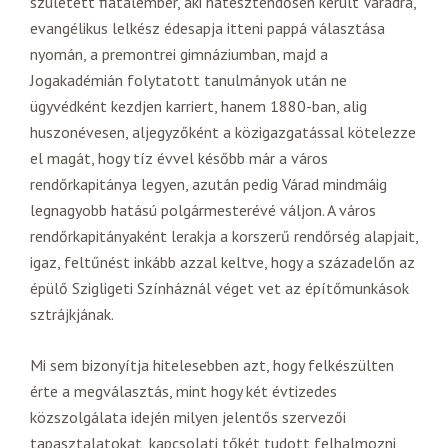
született fiatalember, aki hatesztendősen került Váradra,
evangélikus lelkész édesapja itteni pappá választása
nyomán, a premontrei gimnáziumban, majd a
Jogakadémián folytatott tanulmányok után ne
ügyvédként kezdjen karriert, hanem 1880-ban, alig
huszonévesen, aljegyzőként a közigazgatással kötelezze
el magát, hogy tíz évvel később már a város
rendőrkapitánya legyen, azután pedig Várad mindmáig
legnagyobb hatású polgármesterévé váljon. A város
rendőrkapitányaként lerakja a korszerű rendőrség alapjait,
igaz, feltűnést inkább azzal keltve, hogy a századelőn az
épülő Szigligeti Színháznál véget vet az építőmunkások
sztrájkjának.
Mi sem bizonyítja hitelesebben azt, hogy felkészülten
érte a megválasztás, mint hogy két évtizedes
közszolgálata idején milyen jelentős szervezői
tapasztalatokat, kapcsolati tőkét tudott felhalmozni,