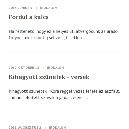
2013. JÚNIUS 5
|
IRODALOM
Fordul a kulcs
Ha feltehető, hogy ez a helyes út, átvergődünk az áradó
folyón, mint csontig sebzett, hitetlen...
2012. OKTÓBER 18
|
IRODALOM
Kihagyott szünetek – versek
Kihagyott szünetek Kora reggel vezet lefele az aszfalt,
sárban felejtett szavak a járdaszélen –...
2011. AUGUSZTUS 2
|
IRODALOM