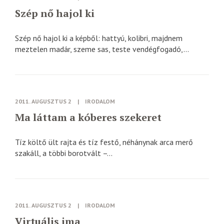
Szép nő hajol ki
Szép nő hajol ki a képből: hattyú, kolibri, majdnem
meztelen madár, szeme sas, teste vendégfogadó,...
2011. AUGUSZTUS 2
|
IRODALOM
Ma láttam a kóberes szekeret
Tíz költő ült rajta és tíz festő, néhánynak arca merő
szakáll, a többi borotvált –...
2011. AUGUSZTUS 2
|
IRODALOM
Virtuális ima