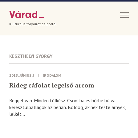
Kulturális folyóirat és portál
KESZTHELYI GYÖRGY
2013. JÚNIUS 5
|
IRODALOM
Rideg cáfolat legelső arcom
Reggel van. Minden félkész. Csontba és bőrbe bújva
keresztülballagok Szibérián. Boldog, akinek teste árnyék,
lelkét...