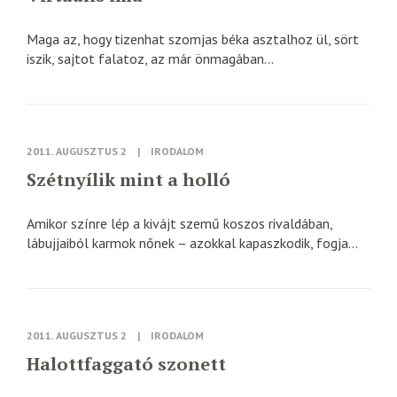
Maga az, hogy tizenhat szomjas béka asztalhoz ül, sört
iszik, sajtot falatoz, az már önmagában...
2011. AUGUSZTUS 2
|
IRODALOM
Szétnyílik mint a holló
Amikor színre lép a kivájt szemű koszos rivaldában,
lábujjaiból karmok nőnek – azokkal kapaszkodik, fogja...
2011. AUGUSZTUS 2
|
IRODALOM
Halottfaggató szonett