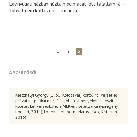
Egy nyugati házban húzta meg magát, ott találtam rá: –
Többet nem költözöm – mondta,...
1
2
3
A SZERZŐRŐL
Keszthelyi György (1955, Kolozsvár) költő, író. Verset és
prózát ír, grafikai munkákat, olajfestményeket is készít.
Kötetei: két verseskötet a MEK-en, Lélekzárka (kisregény,
Bookart, 2014), Lódenes embermadár (versek, Kriterion,
2015).