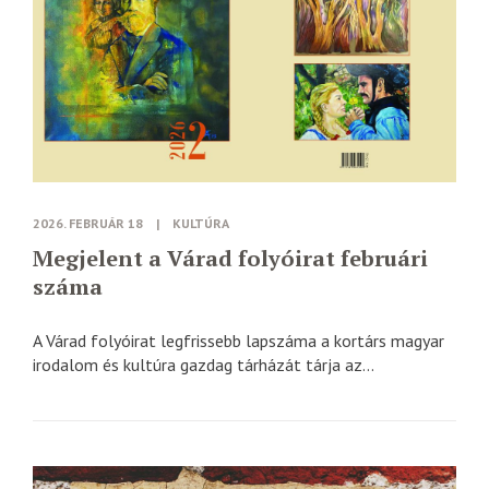
2026. FEBRUÁR 18
|
KULTÚRA
Megjelent a Várad folyóirat februári
száma
A Várad folyóirat legfrissebb lapszáma a kortárs magyar
irodalom és kultúra gazdag tárházát tárja az...