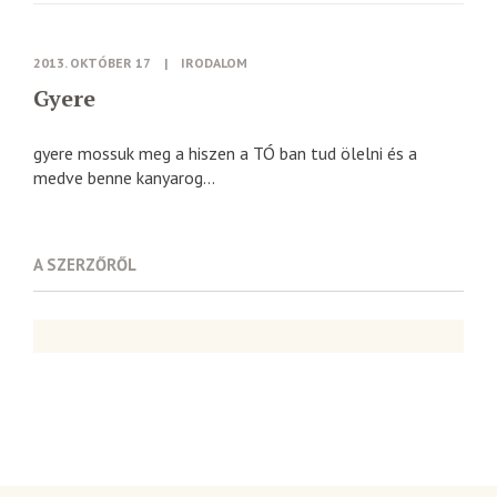
2013. OKTÓBER 17
|
IRODALOM
Gyere
gyere mossuk meg a hiszen a TÓ ban tud ölelni és a
medve benne kanyarog...
A SZERZŐRŐL