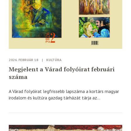
2026. FEBRUÁR 18
|
KULTÚRA
Megjelent a Várad folyóirat februári
száma
A Várad folyóirat legfrissebb lapszáma a kortárs magyar
irodalom és kultúra gazdag tárházát tárja az...