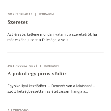
2017. FEBRUÁR 17
|
IRODALOM
Szeretet
Azt érezte, kellene mondani valamit a szeretetről, ha
már eszébe jutott a felesége, a volt...
2011. AUGUSZTUS 26
|
IRODALOM
A pokol egy piros vödör
Egy sikollyal kezdődött. – Denevér van a lakásban! –
szólt kétségbeesetten az élettársam hangja a...
A SZERZŐRŐL