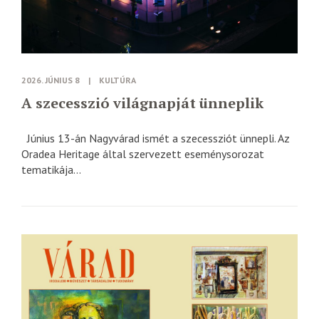
2026. JÚNIUS 8
|
KULTÚRA
A szecesszió világnapját ünneplik
Június 13-án Nagyvárad ismét a szecessziót ünnepli. Az
Oradea Heritage által szervezett eseménysorozat
tematikája...