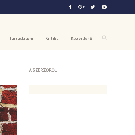
Társadalom
Kritika
Közérdekű
A SZERZŐRŐL