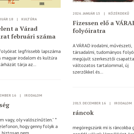
2026. JANUÁR 15
|
KÖZÉRDEKŰ
RUÁR 18
|
KULTÚRA
Fizessen elő a VÁRA
lent a Várad
folyóiratra
irat februári száma
A VÁRAD irodalmi, művészeti,
folyóirat legfrissebb lapszáma
társadalmi, tudományos folyó
s magyar irodalom és kultúra
megújult szerkesztői csapatta
árházát tárja az...
változatos tartalommal, új
szerzőkkel és...
CEMBER 16
|
IRODALOM
ség
2013. DECEMBER 16
|
IRODALOM
ráncok
m vagy, oly valószínűtlen.” *
elefonon, hogy genny folyik a
megöregszünk mi is ráncokba 
 biztosan nem...