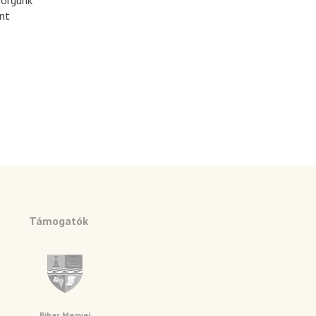
sorgunk
ént
Támogatók
Bihar Megyei