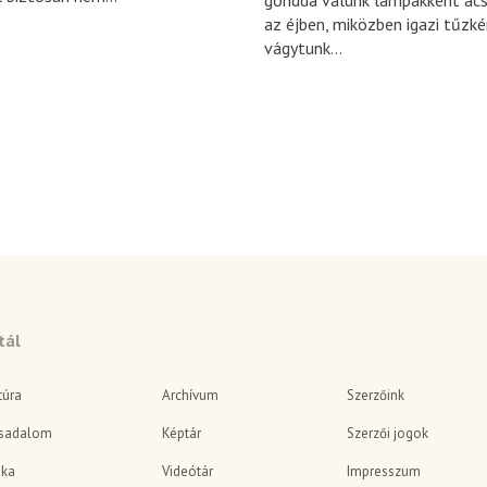
gonddá válunk lámpákként ác
az éjben, miközben igazi tűzk
vágytunk...
tál
túra
Archívum
Szerzőink
sadalom
Képtár
Szerzői jogok
ika
Videótár
Impresszum