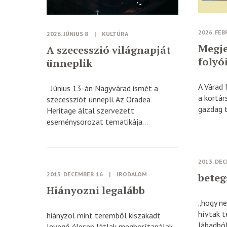
2026. FEB
2026. JÚNIUS 8
|
KULTÚRA
Megje
A szecesszió világnapját
folyó
ünneplik
A Várad 
Június 13-án Nagyvárad ismét a
a kortár
szecessziót ünnepli. Az Oradea
gazdag t
Heritage által szervezett
eseménysorozat tematikája...
2013. DE
2013. DECEMBER 16
|
IRODALOM
beteg
Hiányozni legalább
„hogy ne
hívtak t
hiányzol mint teremből kiszakadt
lábadból
levegő élesen látlak megborítanálak