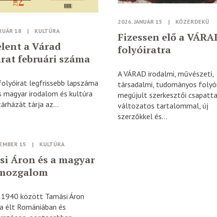
2026. JANUÁR 15
|
KÖZÉRDEKŰ
RUÁR 18
|
KULTÚRA
Fizessen elő a VÁRA
lent a Várad
folyóiratra
irat februári száma
A VÁRAD irodalmi, művészeti,
folyóirat legfrissebb lapszáma
társadalmi, tudományos folyó
s magyar irodalom és kultúra
megújult szerkesztői csapatta
árházát tárja az...
változatos tartalommal, új
szerzőkkel és...
CEMBER 15
|
KULTÚRA
i Áron és a magyar
 mozgalom
 1940 között Tamási Áron
va élt Romániában és