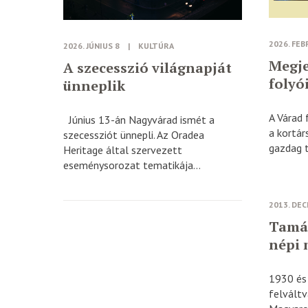
2026. FEB
2026. JÚNIUS 8
|
KULTÚRA
Megje
A szecesszió világnapját
folyó
ünneplik
A Várad 
Június 13-án Nagyvárad ismét a
a kortár
szecessziót ünnepli. Az Oradea
gazdag t
Heritage által szervezett
eseménysorozat tematikája...
2013. DE
Tamás
népi
1930 és
felvált