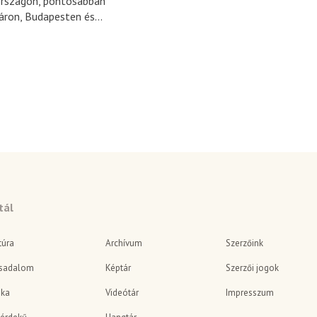
rszágon, pontosabban
ron, Budapesten és...
tál
túra
Archívum
Szerzőink
sadalom
Képtár
Szerzői jogok
ika
Videótár
Impresszum