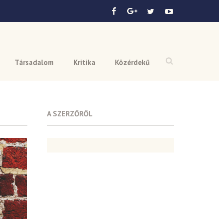
Társadalom
Kritika
Közérdekű
A SZERZŐRŐL