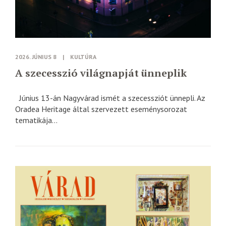
2026. JÚNIUS 8
|
KULTÚRA
A szecesszió világnapját ünneplik
Június 13-án Nagyvárad ismét a szecessziót ünnepli. Az
Oradea Heritage által szervezett eseménysorozat
tematikája...