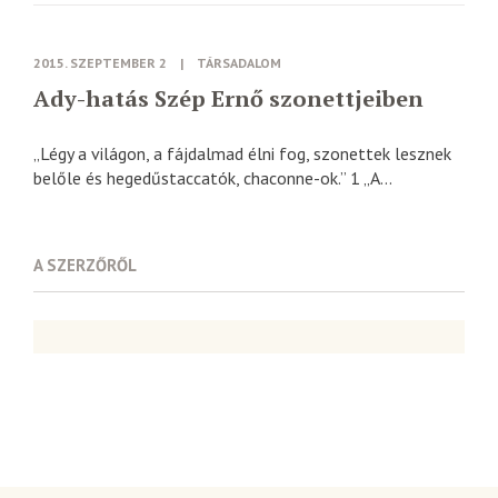
2015. SZEPTEMBER 2
|
TÁRSADALOM
Ady-hatás Szép Ernő szonettjeiben
„Légy a világon, a fájdalmad élni fog, szonettek lesznek
belőle és hegedűstaccatók, chaconne-ok.” 1 „A...
A SZERZŐRŐL