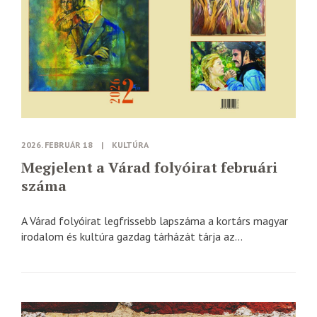
2026. FEBRUÁR 18
|
KULTÚRA
Megjelent a Várad folyóirat februári
száma
A Várad folyóirat legfrissebb lapszáma a kortárs magyar
irodalom és kultúra gazdag tárházát tárja az...