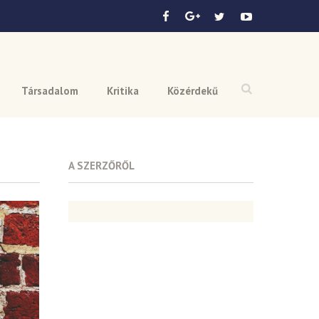
Társadalom
Kritika
Közérdekű
A SZERZŐRŐL