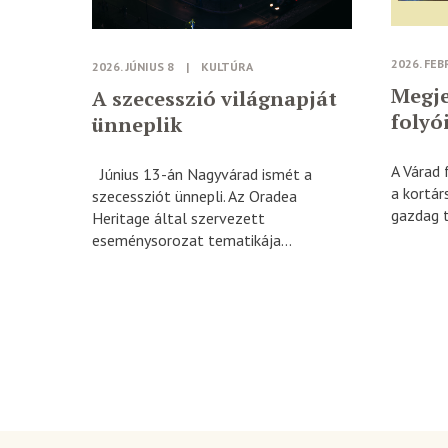
2026. FEB
2026. JÚNIUS 8
|
KULTÚRA
Megje
A szecesszió világnapját
folyó
ünneplik
A Várad 
Június 13-án Nagyvárad ismét a
a kortár
szecessziót ünnepli. Az Oradea
gazdag t
Heritage által szervezett
eseménysorozat tematikája...