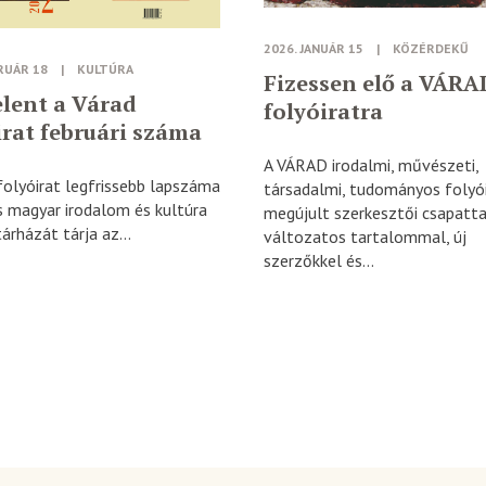
2026. JANUÁR 15
|
KÖZÉRDEKŰ
RUÁR 18
|
KULTÚRA
Fizessen elő a VÁRA
lent a Várad
folyóiratra
irat februári száma
A VÁRAD irodalmi, művészeti,
folyóirat legfrissebb lapszáma
társadalmi, tudományos folyó
s magyar irodalom és kultúra
megújult szerkesztői csapatta
árházát tárja az...
változatos tartalommal, új
szerzőkkel és...