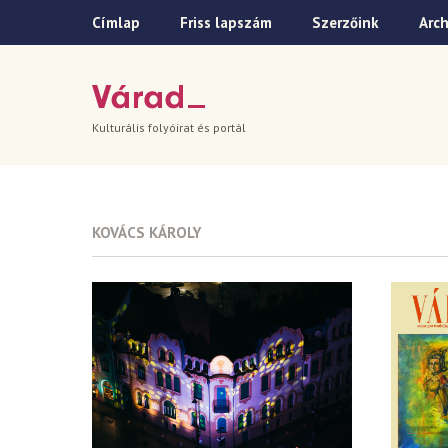
Címlap
Friss lapszám
Szerzőink
Arc
Kulturális folyóirat és portál
KOVÁCS KÁROLY