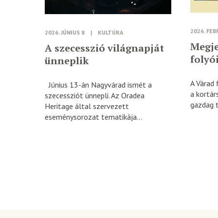
2026. FEB
2026. JÚNIUS 8
|
KULTÚRA
Megje
A szecesszió világnapját
folyó
ünneplik
A Várad 
Június 13-án Nagyvárad ismét a
a kortár
szecessziót ünnepli. Az Oradea
gazdag t
Heritage által szervezett
eseménysorozat tematikája...