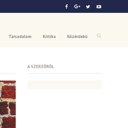
Társadalom
Kritika
Közérdekű
A SZERZŐRŐL