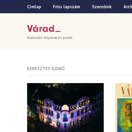
Címlap
Friss lapszám
Szerzőink
Arc
Kulturális folyóirat és portál
KERESZTES ILDIKÓ