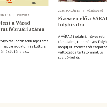
2026. JANUÁR 15
|
KÖZÉRDEKŰ
RUÁR 18
|
KULTÚRA
Fizessen elő a VÁRA
lent a Várad
folyóiratra
irat februári száma
A VÁRAD irodalmi, művészeti,
folyóirat legfrissebb lapszáma
társadalmi, tudományos folyó
s magyar irodalom és kultúra
megújult szerkesztői csapatta
árházát tárja az...
változatos tartalommal, új
szerzőkkel és...