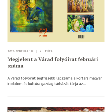
2026. FEBRUÁR 18
|
KULTÚRA
Megjelent a Várad folyóirat februári
száma
A Várad folyóirat legfrissebb lapszáma a kortárs magyar
irodalom és kultúra gazdag tárházát tárja az...