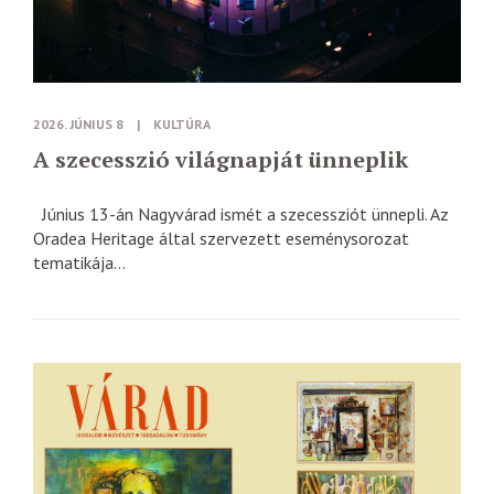
2026. JÚNIUS 8
|
KULTÚRA
A szecesszió világnapját ünneplik
Június 13-án Nagyvárad ismét a szecessziót ünnepli. Az
Oradea Heritage által szervezett eseménysorozat
tematikája...