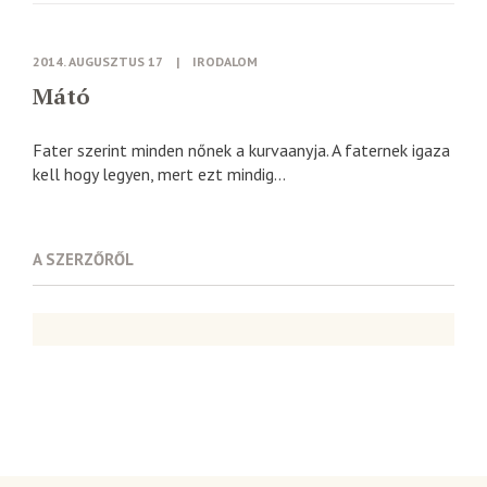
2014. AUGUSZTUS 17
|
IRODALOM
Mátó
Fater szerint minden nőnek a kurvaanyja. A faternek igaza
kell hogy legyen, mert ezt mindig...
A SZERZŐRŐL