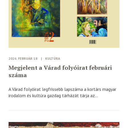
2026. FEBRUÁR 18
|
KULTÚRA
Megjelent a Várad folyóirat februári
száma
A Várad folyóirat legfrissebb lapszáma a kortárs magyar
irodalom és kultúra gazdag tárházát tárja az...