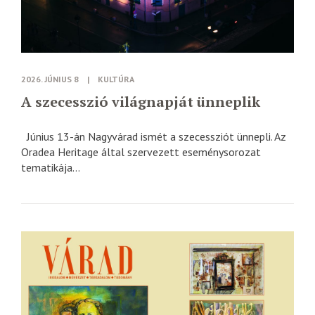
2026. JÚNIUS 8
|
KULTÚRA
A szecesszió világnapját ünneplik
Június 13-án Nagyvárad ismét a szecessziót ünnepli. Az
Oradea Heritage által szervezett eseménysorozat
tematikája...