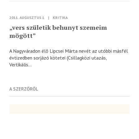
2011. AUGUSZTUS 1
|
KRITIKA
„vers születik behunyt szemeim
mögött”
A Nagyváradon élő Lipcsei Márta nevét az utóbbi másfél
évtizedben sorjázó kötetei (Csillagközi utazás,
Vertikális...
A SZERZŐRŐL