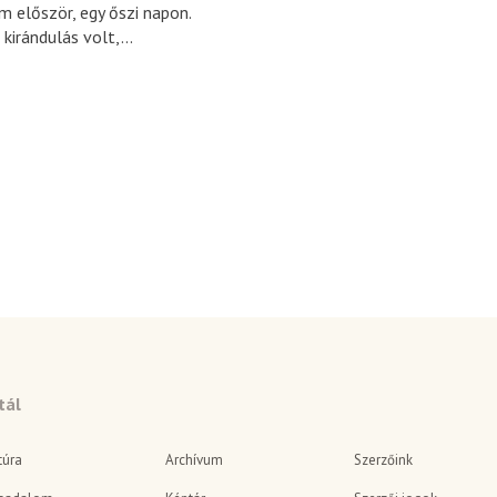
m először, egy őszi napon.
 kirándulás volt,...
tál
túra
Archívum
Szerzőink