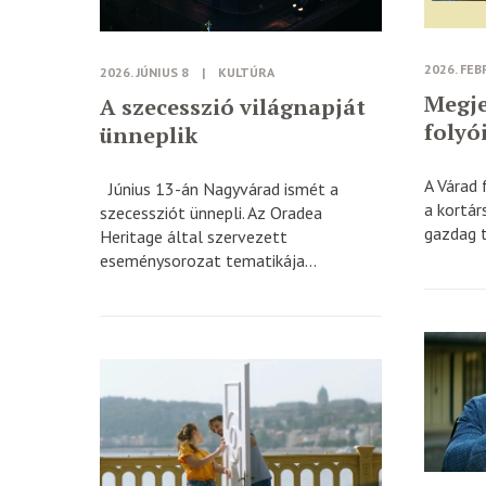
2026. FEB
2026. JÚNIUS 8
|
KULTÚRA
Megje
A szecesszió világnapját
folyó
ünneplik
A Várad 
Június 13-án Nagyvárad ismét a
a kortár
szecessziót ünnepli. Az Oradea
gazdag t
Heritage által szervezett
eseménysorozat tematikája...