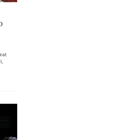
D
irat
l,