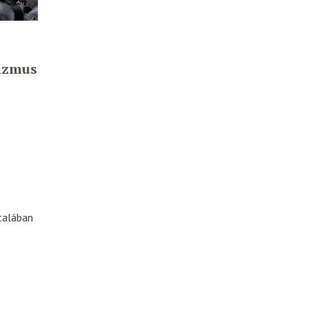
izmus
talában