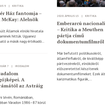
IUS 9
|
KRITIKA
ér Ház fantomja –
2020. ÁPRILIS 15
|
KRITIKA
 McKay: Alelnök
Emberarcú nacional
– Kritika a Meuthen
ült Államok elnöki hivatala
pártja című
aminek hittük. Ugyanez
dokumentumfilmről
tó a másik nagy értékadó...
Már befutott politikusokról,
államférfiakról, de kiváltképp
pártvezérekről, elnökökről
RUÁR 7
|
IRODALOM
előszeretettel készítenek
radalom
dokumentumfilmeket. Ezek ál
ó)képei. A
karizmatikus figurák,...
ámától az Astráig
i lévén, Romániában,
bban Váradon 1986–87 körül