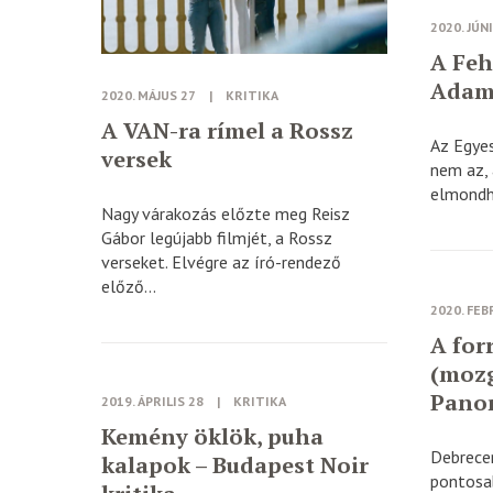
2020. JÚN
A Feh
Adam
2020. MÁJUS 27
|
KRITIKA
A VAN-ra rímel a Rossz
Az Egyes
versek
nem az, 
elmondha
Nagy várakozás előzte meg Reisz
Gábor legújabb filmjét, a Rossz
verseket. Elvégre az író-rendező
előző...
2020. FEB
A for
(mozg
Panor
2019. ÁPRILIS 28
|
KRITIKA
Kemény öklök, puha
Debrecen
kalapok – Budapest Noir
pontosa