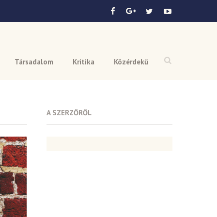
Társadalom
Kritika
Közérdekű
A SZERZŐRŐL