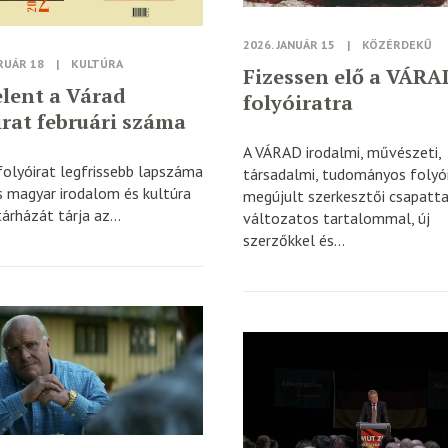
2026. JANUÁR 15
|
KÖZÉRDEKŰ
RUÁR 18
|
KULTÚRA
Fizessen elő a VÁRA
lent a Várad
folyóiratra
irat februári száma
A VÁRAD irodalmi, művészeti,
folyóirat legfrissebb lapszáma
társadalmi, tudományos folyó
s magyar irodalom és kultúra
megújult szerkesztői csapatta
árházát tárja az...
változatos tartalommal, új
szerzőkkel és...