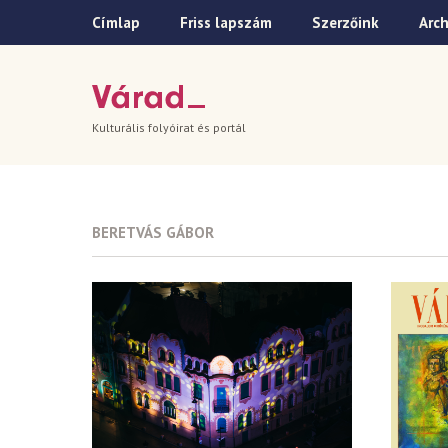
Címlap
Friss lapszám
Szerzőink
Arc
Kulturális folyóirat és portál
BERETVÁS GÁBOR