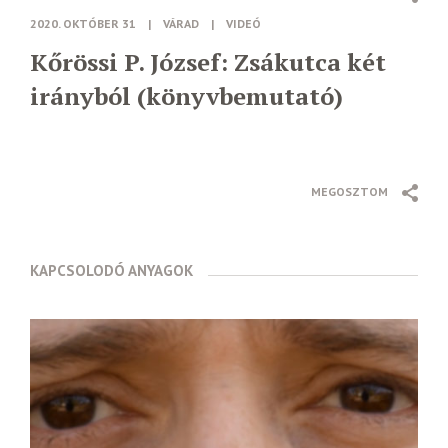
2020. OKTÓBER 31
|
VÁRAD
|
VIDEÓ
Kőrössi P. József: Zsákutca két
irányból (könyvbemutató)
MEGOSZTOM
KAPCSOLODÓ ANYAGOK