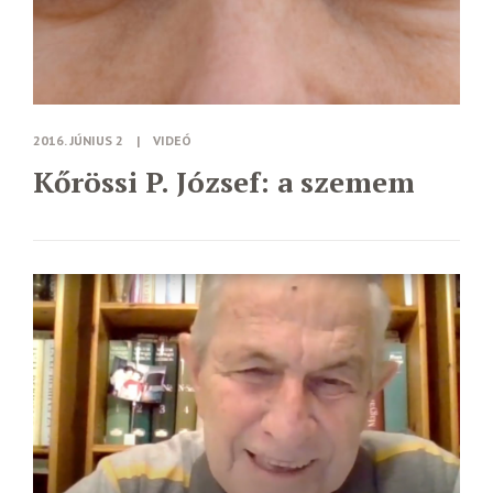
2016. JÚNIUS 2
|
VIDEÓ
Kőrössi P. József: a szemem